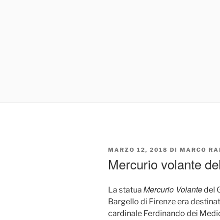
PUBBLICATO
MARZO 12, 2018
DI
MARCO RA
IL
Mercurio volante d
Mercurio Volante
La statua
del 
Bargello di Firenze era destinat
cardinale Ferdinando dei Medic