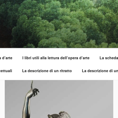
SI DELL'OPERA
capirle e imparare ad amarle
a d’arte
I libri utili alla lettura dell’opera d’arte
La scheda 
ettuali
La descrizione di un ritratto
La descrizione di u