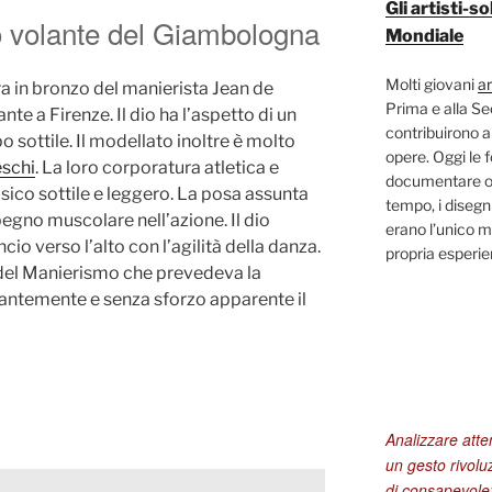
Gli artisti-
io volante del Giambologna
Mondiale
Molti giovani
ar
a in bronzo del manierista Jean de
Prima e alla S
 a Firenze. Il dio ha l’aspetto di un
contribuirono a
 sottile. Il modellato inoltre è molto
opere. Oggi le 
eschi
. La loro corporatura atletica e
documentare og
isico sottile e leggero. La posa assunta
tempo, i disegni
gno muscolare nell’azione. Il dio
erano l’unico m
o verso l’alto con l’agilità della danza.
propria esperi
a del Manierismo che prevedeva la
antemente e senza sforzo apparente il
Analizzare att
un gesto rivolu
di consapevolez