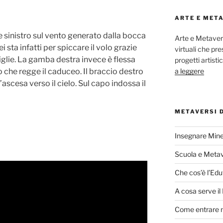
ARTE E MET
e sinistro sul vento generato dalla bocca
Arte e Metaver
i sta infatti per spiccare il volo grazie
virtuali che p
aviglie. La gamba destra invece è flessa
progetti artisti
a leggere
o che regge il caduceo. Il braccio destro
l’ascesa verso il cielo. Sul capo indossa il
METAVERSI 
Insegnare Mine
Scuola e Meta
Che cos’è l’Edu
A cosa serve i
Come entrare 