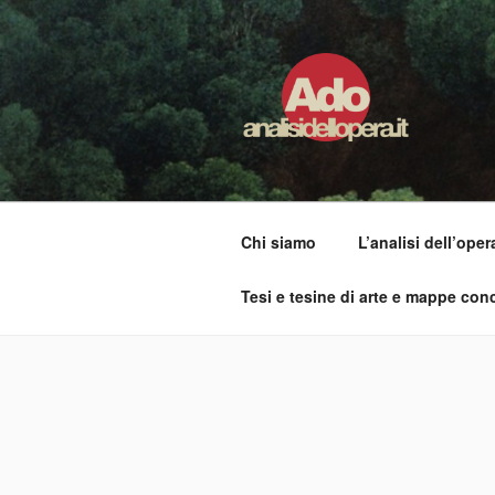
Salta
al
contenuto
ADO ANALI
Osservare le opere d'arte per 
Chi siamo
L’analisi dell’oper
Tesi e tesine di arte e mappe conc