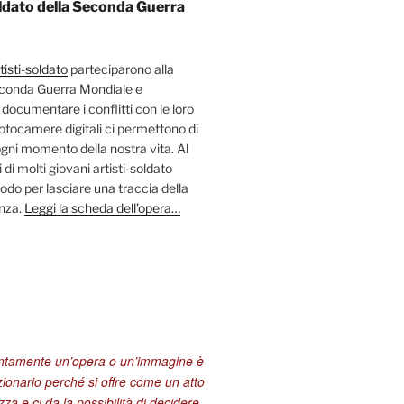
soldato della Seconda Guerra
tisti-soldato
parteciparono alla
econda Guerra Mondiale e
 documentare i conflitti con le loro
fotocamere digitali ci permettono di
ni momento della nostra vita. Al
 di molti giovani artisti-soldato
odo per lasciare una traccia della
enza.
Leggi la scheda dell’opera…
entamente un’opera o un’immagine è
zionario perché si offre come un atto
za e ci da la possibilità di decidere