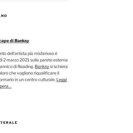
ANO
cape di Banksy
nto dell’artista più misterioso è
ì 2 marzo 2021 sulla parete esterna
tannico di Reading.
Banksy
si schiera
oloro che vogliono riqualificare il
ormarlo in un centro culturale.
Leggi
opera…
ATERALE