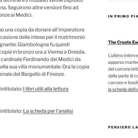
a termine e il modello venne ospitato
na. Seguirono altre versioni fino ad
enze ai Medici.
IN PRIMO PI
rono una copia da donare all’imperatore
casione delle intese per il matrimonio
The Create Es
regnante. Giambologna fu quindi
 copie in bronzo ora a Vienna e Dresda.
L’ultimo interve
il cardinale Ferdinando dei Medici da
apparso marted
nella sua villa monumentale. Ora la copia
del carcere bri
nale del Bargello di Firenze.
dalla parte di c
carcere e trasf
intitolato:
I libri utili alla lettura
la scheda dell’
intitolato:
La scheda per l’analisi
PENSIERO L