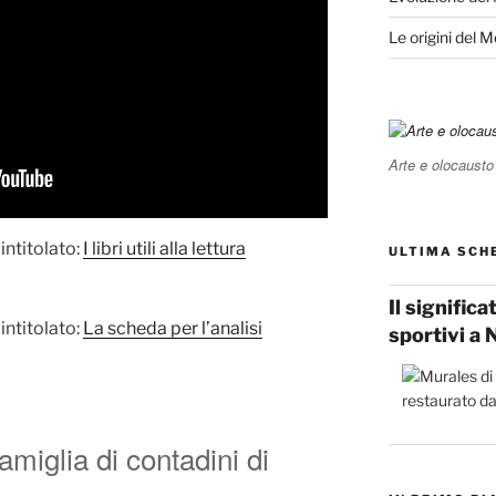
Le origini del 
Arte e olocausto
intitolato:
I libri utili alla lettura
ULTIMA SCH
Il signific
intitolato:
La scheda per l’analisi
sportivi a 
Famiglia di contadini di