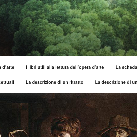
SI DELL'OPERA
capirle e imparare ad amarle
a d’arte
I libri utili alla lettura dell’opera d’arte
La scheda 
ettuali
La descrizione di un ritratto
La descrizione di u