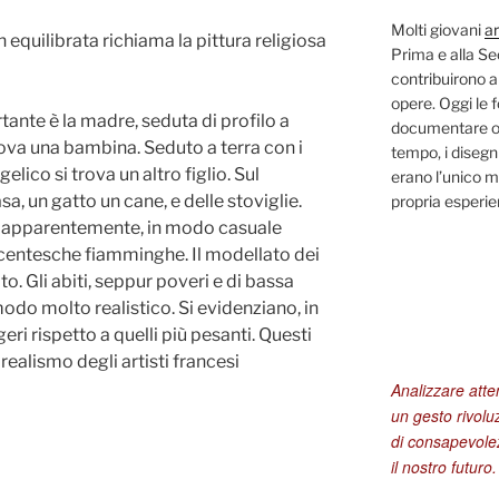
Molti giovani
ar
equilibrata richiama la pittura religiosa
Prima e alla S
contribuirono a
opere. Oggi le 
ante è la madre, seduta di profilo a
documentare og
 trova una bambina. Seduto a terra con i
tempo, i disegni
elico si trova un altro figlio. Sul
erano l’unico m
sa, un gatto un cane, e delle stoviglie.
propria esperi
ra, apparentemente, in modo casuale
centesche fiamminghe. Il modellato dei
o. Gli abiti, seppur poveri e di bassa
modo molto realistico. Si evidenziano, in
eri rispetto a quelli più pesanti. Questi
realismo degli artisti francesi
Analizzare att
un gesto rivolu
di consapevolez
il nostro futuro.