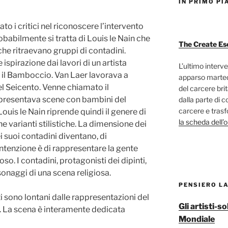
IN PRIMO PI
o i critici nel riconoscere l’intervento
Probabilmente si tratta di Louis le Nain che
The Create Es
 che ritraevano gruppi di contadini.
spirazione dai lavori di un artista
L’ultimo interve
 il Bamboccio. Van Laer lavorava a
apparso marted
l Seicento. Venne chiamato il
del carcere bri
ppresentava scene con bambini del
dalla parte di c
carcere e trasf
uis le Nain riprende quindi il genere di
la scheda dell’
e varianti stilistiche. La dimensione dei
i suoi contadini diventano, di
tenzione è di rappresentare la gente
o. I contadini, protagonisti dei dipinti,
sonaggi di una scena religiosa.
PENSIERO L
i sono lontani dalle rappresentazioni del
Gli artisti-
. La scena è interamente dedicata
Mondiale