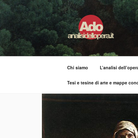
Salta
al
contenuto
ADO ANALI
Osservare le opere d'arte per 
Chi siamo
L’analisi dell’oper
Tesi e tesine di arte e mappe conc