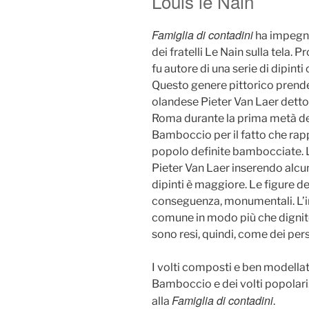
Louis le Nain
Famiglia di contadini
ha impegnat
dei fratelli Le Nain sulla tela. 
fu autore di una serie di dipinti
Questo genere pittorico prende i
olandese Pieter Van Laer detto
Roma durante la prima metà de
Bamboccio per il fatto che ra
popolo definite bambocciate. Lo
Pieter Van Laer inserendo alcun
dipinti è maggiore. Le figure de
conseguenza, monumentali. L’in
comune in modo più che dignitos
sono resi, quindi, come dei per
I volti composti e ben modellat
Bamboccio e dei volti popolari
Famiglia di contadini
alla
.