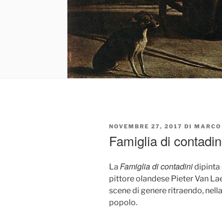
PUBBLICATO
NOVEMBRE 27, 2017
DI
MARCO
IL
Famiglia di contadin
Famiglia di contadini
La
dipinta 
pittore olandese Pieter Van La
scene di genere ritraendo, nell
popolo.