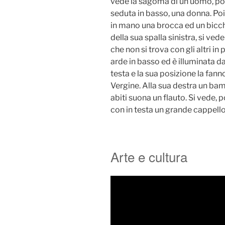
vede la sagoma di un uomo, pos
seduta in basso, una donna. Poi
in mano una brocca ed un bicchi
della sua spalla sinistra, si ve
che non si trova con gli altri in
arde in basso ed è illuminata da
testa e la sua posizione la fann
Vergine. Alla sua destra un bam
abiti suona un flauto. Si vede, 
con in testa un grande cappello
Arte e cultura