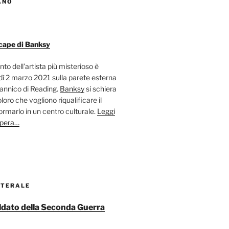
ANO
cape di Banksy
nto dell’artista più misterioso è
ì 2 marzo 2021 sulla parete esterna
tannico di Reading.
Banksy
si schiera
oloro che vogliono riqualificare il
ormarlo in un centro culturale.
Leggi
opera…
ATERALE
soldato della Seconda Guerra