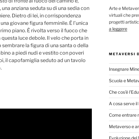
to di fronte al fuoco del camino e,
, una anziana seduta su di una sedia con
Arte e Metaver
virtuali che p
ere. Dietro di lei, in corrispondenza
progetti artisti
de una giovane figura femminile. È l’unica
a leggere
 primo piano. È rivolta verso il fuoco che
 questa luce debole. Il velo che porta in
o sembrare la figura di una santa o della
bino a piedi nudi e vestito con poveri
METAVERSI 
poi, il capofamiglia seduto ad un tavolo
.
Insegnare Mine
Scuola e Meta
Che cos’è l’Edu
A cosa serve i
Come entrare 
Metaverso e ar
Evoluzione del