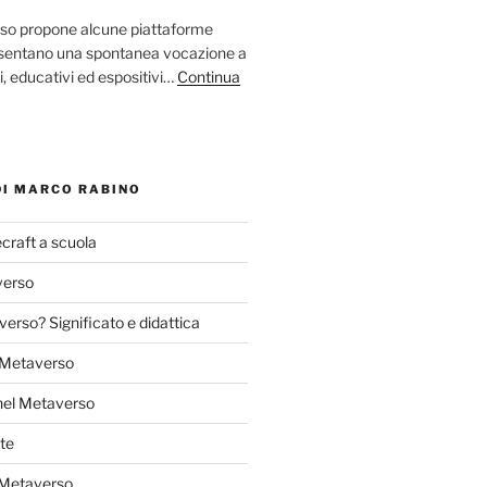
so propone alcune piattaforme
resentano una spontanea vocazione a
ci, educativi ed espositivi…
Continua
DI MARCO RABINO
craft a scuola
verso
verso? Significato e didattica
l Metaverso
nel Metaverso
te
 Metaverso