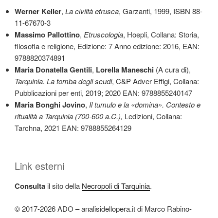
Werner Keller
,
La civiltà etrusca
, Garzanti, 1999, ISBN 88-
11-67670-3
Massimo Pallottino
,
Etruscologia
, Hoepli, Collana: Storia,
filosofia e religione, Edizione: 7 Anno edizione: 2016, EAN:
9788820374891
Maria Donatella Gentili
,
Lorella Maneschi
(A cura di),
Tarquinia. La tomba degli scudi
, C&P Adver Effigi, Collana:
Pubblicazioni per enti, 2019; 2020 EAN: 9788855240147
Maria Bonghi Jovino
,
Il tumulo e la «domina». Contesto e
ritualità a Tarquinia (700-600 a.C.),
Ledizioni, Collana:
Tarchna, 2021 EAN: 9788855264129
Link esterni
Consulta
il sito della
Necropoli di Tarquinia
.
© 2017-2026 ADO – analisidellopera.it di Marco Rabino-