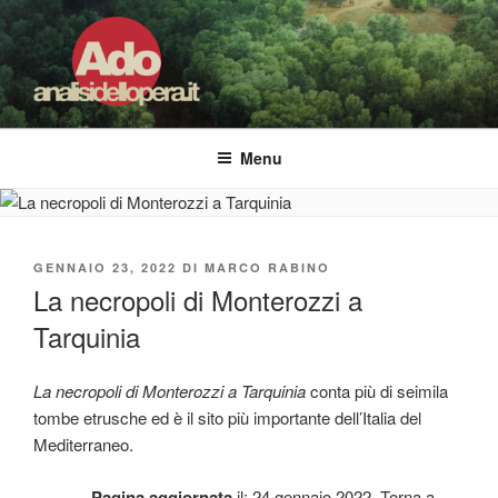
Salta
al
contenuto
ADO ANALISI DELL'OPERA
Osservare le opere d'arte per capirle e imparare ad amarle
Menu
PUBBLICATO
GENNAIO 23, 2022
DI
MARCO RABINO
IL
La necropoli di Monterozzi a
Tarquinia
La necropoli di Monterozzi a Tarquinia
conta più di seimila
tombe etrusche ed è il sito più importante dell’Italia del
Mediterraneo.
Pagina aggiornata
il: 24 gennaio 2022. Torna a