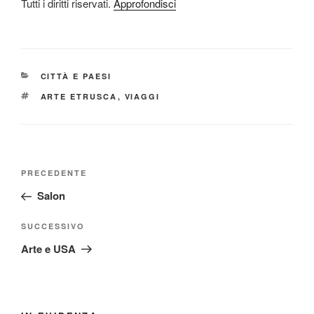
Tutti i diritti riservati.
Approfondisci
CATEGORIE
CITTÀ E PAESI
TAG
ARTE ETRUSCA
,
VIAGGI
Navigazione
Articolo
PRECEDENTE
articoli
precedente:
Salon
Articolo
SUCCESSIVO
successivo
Arte e USA