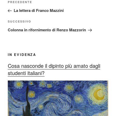
Articolo
PRECEDENTE
articoli
precedente:
La lettera di Franco Mazzini
Articolo
SUCCESSIVO
successivo
Colonna in rifornimento di Renzo Mazzorin
IN EVIDENZA
Cosa nasconde il dipinto più amato dagli
studenti italiani?