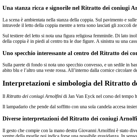
Una stanza ricca e signorile nel Ritratto dei coniugi 
La scena è ambientata nella stanza della coppia. Sul pavimento e sulle
intravede il letto della coppia mentre a terra sono lasciati gli zoccoli d
Sul testiere del letto si nota una figura religiosa femminile. Di lato i
della coppia è in piedi al centro tra le due figure. A sinistra su una ca
Uno specchio interessante al centro del Ritratto dei co
Sulla parete di fondo si nota uno specchio convesso, e un sedile in bass
abito blu e l’altro una veste rossa. All’interno dalla cornice circolare d
Interpretazioni e simbologia del Ritratto d
Il
Ritratto dei coniugi Arnolfini
di Jan Van Eyck nel corso del tempo ha i
Il lampadario che pende dal soffitto con una sola candela accesa insieme
Diverse interpretazioni del Ritratto dei coniugi Arnolf
Il gesto che compie con la mano destra Giovanni Arnolfini è stato div
ventre della moglie poi indica forse una possibile gravidanza. In senso