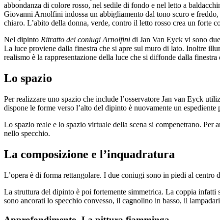
abbondanza di colore rosso, nel sedile di fondo e nel letto a baldacchi
Giovanni Arnolfini indossa un abbigliamento dal tono scuro e freddo, 
chiaro. L’abito della donna, verde, contro il letto rosso crea un forte
Nel dipinto
Ritratto dei coniugi Arnolfini
di Jan Van Eyck vi sono due s
La luce proviene dalla finestra che si apre sul muro di lato. Inoltre il
realismo è la rappresentazione della luce che si diffonde dalla finestra 
Lo spazio
Per realizzare uno spazio che include l’osservatore Jan van Eyck utilizz
dispone le forme verso l’alto del dipinto è nuovamente un espediente
Lo spazio reale e lo spazio virtuale della scena si compenetrano. Per a
nello specchio.
La composizione e l’inquadratura
L’opera è di forma rettangolare. I due coniugi sono in piedi al centro d
La struttura del dipinto è poi fortemente simmetrica. La coppia infatti 
sono ancorati lo specchio convesso, il cagnolino in basso, il lampadario
Approfondimento. La pittura fiamminga