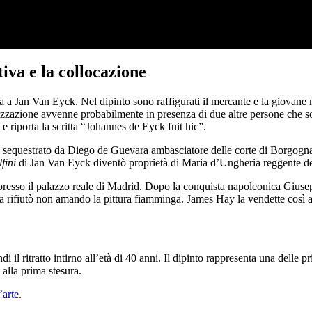
tiva e la collocazione
a Jan Van Eyck. Nel dipinto sono raffigurati il mercante e la giovane 
alizzazione avvenne probabilmente in presenza di due altre persone che s
 e riporta la scritta “Johannes de Eyck fuit hic”.
ne sequestrato da Diego de Guevara ambasciatore delle corte di Borgogn
fini
di Jan Van Eyck diventò proprietà di Maria d’Ungheria reggente de
presso il palazzo reale di Madrid. Dopo la conquista napoleonica Giuseppe
la rifiutò non amando la pittura fiamminga. James Hay la vendette così a
il ritratto intirno all’età di 40 anni. Il dipinto rappresenta una delle p
 alla prima stesura.
’arte
.