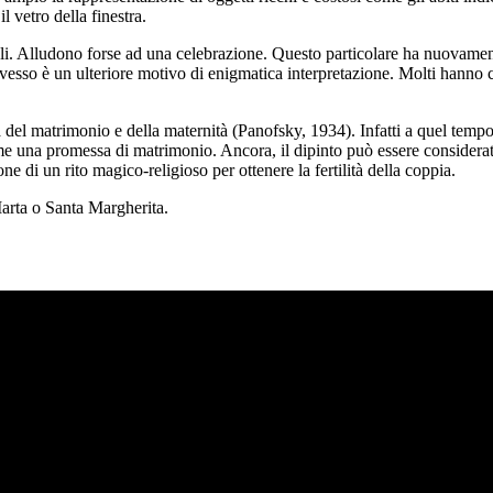
l vetro della finestra.
li. Alludono forse ad una celebrazione. Questo particolare ha nuovamente
sso è un ulteriore motivo di enigmatica interpretazione. Molti hanno cer
 del matrimonio e della maternità (Panofsky, 1934). Infatti a quel tempo
come una promessa di matrimonio. Ancora, il dipinto può essere conside
e di un rito magico-religioso per ottenere la fertilità della coppia.
arta o Santa Margherita.