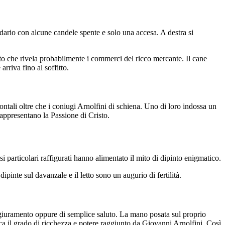
dario con alcune candele spente e solo una accesa. A destra si
ppeto che rivela probabilmente i commerci del ricco mercante. Il cane
rriva fino al soffitto.
ontali oltre che i coniugi Arnolfini di schiena. Uno di loro indossa un
e rappresentano la Passione di Cristo.
i particolari raffigurati hanno alimentato il mito di dipinto enigmatico.
pinte sul davanzale e il letto sono un augurio di fertilità.
i giuramento oppure di semplice saluto. La mano posata sul proprio
ica il grado di ricchezza e potere raggiunto da Giovanni Arnolfini. Così