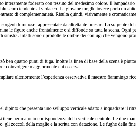
no interamente foderato con tessuto del medesimo colore. Il lampadario è
blu scuro tendente al violaceo. La giovane moglie invece porta un abito
 contrasto di complementarietà. Risulta quindi, visivamente e cromaticamen
orgenti luminose rappresentate da altrettante finestre. La sorgente di lu
lumina le figure anche frontalmente e si diffonde su tutta la scena. Ogni 
di sinistra. Infatti sono riprodotte le ombre dei coniugi che vengono proi
ò ben quattro punti di fuga. Inoltre la linea di base della scena è piutto
 per coinvolgere maggiormente chi osserva.
mpliare ulteriormente l’esperienza osservativa il maestro fiammingo ricors
el dipinto che presenta uno sviluppo verticale adatto a inquadrare il ritr
si tiene per mano in corrispondenza della verticale centrale. Le due mani
, gli zoccoli della moglie e la scritta con datazione. Le fughe della fines