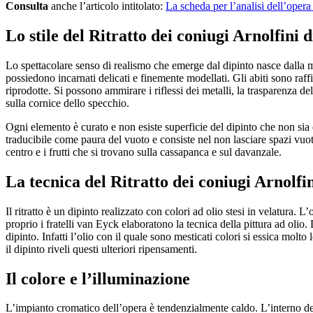
Consulta
anche l’articolo intitolato:
La scheda per l’analisi dell’opera
Lo stile del Ritratto dei coniugi Arnolfini
Lo spettacolare senso di realismo che emerge dal dipinto nasce dalla m
possiedono incarnati delicati e finemente modellati. Gli abiti sono raf
riprodotte. Si possono ammirare i riflessi dei metalli, la trasparenza d
sulla cornice dello specchio.
Ogni elemento è curato e non esiste superficie del dipinto che non sia
traducibile come paura del vuoto e consiste nel non lasciare spazi vuoti
centro e i frutti che si trovano sulla cassapanca e sul davanzale.
La tecnica del Ritratto dei coniugi Arnolfi
Il ritratto è un dipinto realizzato con colori ad olio stesi in velatura. 
proprio i fratelli van Eyck elaboratono la tecnica della pittura ad olio.
dipinto. Infatti l’olio con il quale sono mesticati colori si essica molt
il dipinto riveli questi ulteriori ripensamenti.
Il colore e l’illuminazione
L’impianto cromatico dell’opera è tendenzialmente caldo. L’interno del