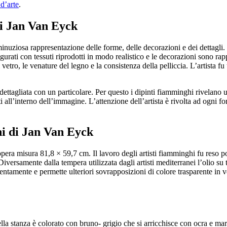
 d’arte
.
 di Jan Van Eyck
inuziosa rappresentazione delle forme, delle decorazioni e dei dettagli
figurati con tessuti riprodotti in modo realistico e le decorazioni sono 
el vetro, le venature del legno e la consistenza della pelliccia. L’artista
 dettagliata con un particolare. Per questo i dipinti fiamminghi rivelan
 all’interno dell’immagine. L’attenzione dell’artista è rivolta ad ogni f
ni di Jan Van Eyck
L’opera misura 81,8 × 59,7 cm. Il lavoro degli artisti fiamminghi fu reso p
 Diversamente dalla tempera utilizzata dagli artisti mediterranei l’olio su
o lentamente e permette ulteriori sovrapposizioni di colore trasparente in 
la stanza è colorato con bruno- grigio che si arricchisce con ocra e marr