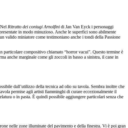
. Nel
Ritratto dei coniugi Arnolfini
di Jan Van Eyck i personaggi
rappresentate in modo minuzioso. Anche le superfici sono abilmente
 fu un valido miniatore come testimoniano anche i tondi della Passione
o un particolare compositivo chiamato “horror vacui”. Questo termine è
orma anche marginale come gli zoccoli in basso a sinistra, il cane in
ossibile dall’utilizzo della tecnica ad olio su tavola. Sembra inoltre che
 tavola permise agli artisti fiamminghi di curare eccezionalmente il
velatura o in pasta. È quindi possibile aggiungere particolari senza che
one nelle zone illuminate del pavimento e della finestra. Vi è poi gran