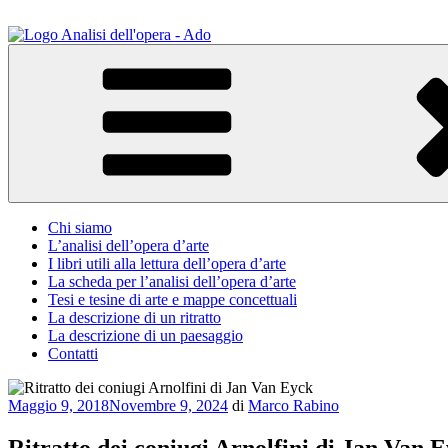
Salta
al
contenuto
ADO Analisi dell'opera
Osservare le opere d'arte per capirle e imparare ad amarle
Chi siamo
L’analisi dell’opera d’arte
I libri utili alla lettura dell’opera d’arte
La scheda per l’analisi dell’opera d’arte
Tesi e tesine di arte e mappe concettuali
La descrizione di un ritratto
La descrizione di un paesaggio
Contatti
Pubblicato
Maggio 9, 2018
Novembre 9, 2024
di
Marco Rabino
il
Ritratto dei coniugi Arnolfini di Jan Van 