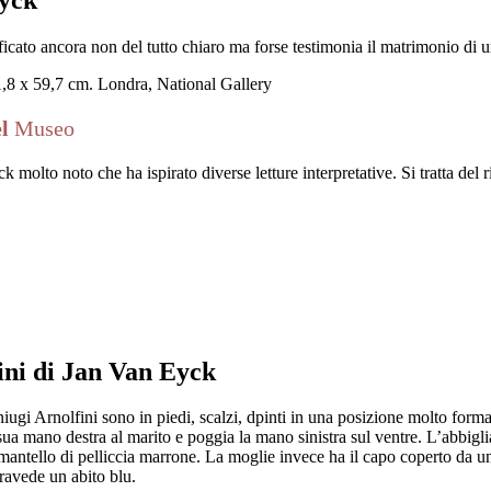
ficato ancora non del tutto chiaro ma forse testimonia il matrimonio di 
81,8 x 59,7 cm. Londra, National Gallery
el
Museo
molto noto che ha ispirato diverse letture interpretative. Si tratta del
fini di Jan Van Eyck
oniugi Arnolfini sono in piedi, scalzi, dpinti in una posizione molto for
ua mano destra al marito e poggia la mano sinistra sul ventre. L’abbig
mantello di pelliccia marrone. La moglie invece ha il capo coperto da 
travede un abito blu.