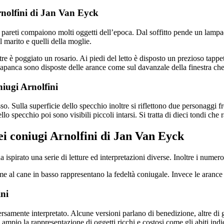
Arnolfini di Jan Van Eyck
 pareti compaiono molti oggetti dell’epoca. Dal soffitto pende un lampa
el marito e quelli della moglie.
noltre è poggiato un rosario. Ai piedi del letto è disposto un prezioso ta
ssapanca sono disposte delle arance come sul davanzale della finestra che a
niugi Arnolfini
o. Sulla superficie dello specchio inoltre si riflettono due personaggi fr
ello specchio poi sono visibili piccoli intarsi. Si tratta di dieci tondi ch
ei coniugi Arnolfini di Jan Van Eyck
spirato una serie di letture ed interpretazioni diverse. Inoltre i numeros
 al cane in basso rappresentano la fedeltà coniugale. Invece le arance di
ini
ersamente interpretato. Alcune versioni parlano di benedizione, altre d
 ampio la rappresentazione di oggetti ricchi e costosi come gli abiti ind