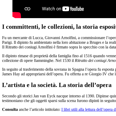
I committenti, le collezioni, la storia esposi
Fu un mercante di Lucca, Giovanni Arnolfini, a commissionare l’opera 
Parigi. Il dipinto fu ambientato nella loro abitazione a Bruges e la re
Il Ritratto dei coniugi Arnolfini è firmato sopra lo specchio con la data
Il dipinto rimase di proprietà della famiglia fino al 1516 quando ven
collezione di opere fiamminghe. Nel 1530 il
Ritratto dei coniugi Arnol
In seguito al trasferimento della sovrana in Spagna l’opera fu esposta 
James Hay ad appropriarsi dell’opera. Fu offerta a re Giorgio IV che 
L’artista e la società. La storia dell’opera
Secondo gli storici Jan van Eyck nacque intorno al 1390. Dipinse quindi 
testimoniano che gli oggetti sparsi sulla scena furono dipinti in seguito
Consulta
anche l’articolo intitolato:
I libri utili alla lettura dell’opera d