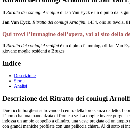
Il
Ritratto dei coniugi Arnolfini
di Jan Van Eyck è un dipinto dal signi
Jan Van Eyck
,
Ritratto dei coniugi Arnolfini
, 1434, olio su tavola, 
Qui trovi l’immagine dell’opera, vai al sito della d
Il
Ritratto dei coniugi Arnolfini
è un dipinto fiammingo di Jan Van Eyck 
giovane moglie residenti a Bruges.
Indice
Descrizione
Storia
Analisi
Descrizione del Ritratto dei coniugi Arnol
Due ricchi borghesi si trovano al centro della loro stanza da letto. I c
L’uomo ha una mano alzata di fronte a se. La moglie invece porge la s
indossa un ampio cappello a cilindro, una veste pregiata ed un ampio 
con grandi maniche profilate con una pelliccia chiara. Al di sotto si in