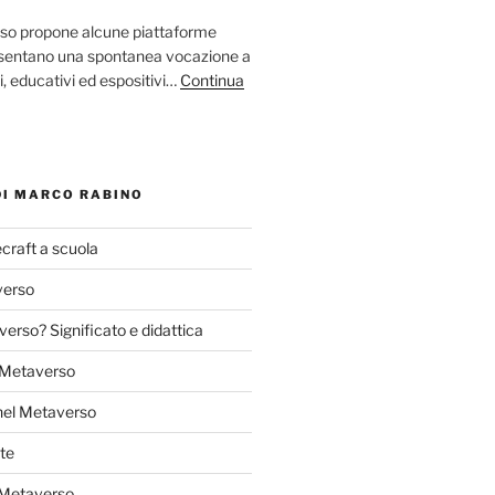
so propone alcune piattaforme
resentano una spontanea vocazione a
ci, educativi ed espositivi…
Continua
DI MARCO RABINO
craft a scuola
verso
verso? Significato e didattica
l Metaverso
nel Metaverso
te
 Metaverso