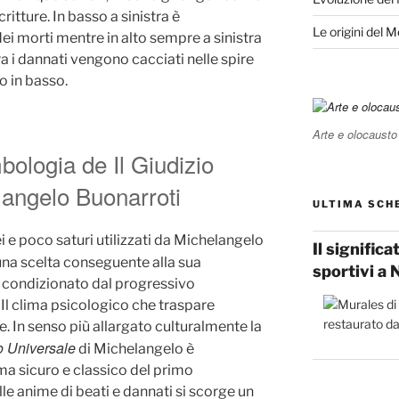
ritture. In basso a sinistra è
Le origini del 
ei morti mentre in alto sempre a sinistra
stra i dannati vengono cacciati nelle spire
o in basso.
Arte e olocausto
mbologia de Il Giudizio
langelo Buonarroti
ULTIMA SCH
ei e poco saturi utilizzati da Michelangelo
Il signific
na scelta conseguente alla sua
sportivi a 
fu condizionato dal progressivo
l clima psicologico che traspare
re. In senso più allargato culturalmente la
o Universale
di Michelangelo è
a sicuro e classico del primo
le anime di beati e dannati si scorge un