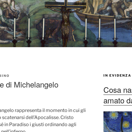
IN EVIDENZA
BINO
le di Michelangelo
Cosa nas
amato dag
angelo rappresenta il momento in cui gli
 scatenarsi dell’Apocalisse. Cristo
é in Paradiso i giusti ordinando agli
 nell’inferno.