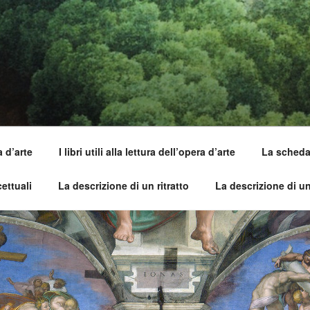
SI DELL'OPERA
capirle e imparare ad amarle
a d’arte
I libri utili alla lettura dell’opera d’arte
La scheda 
ettuali
La descrizione di un ritratto
La descrizione di u