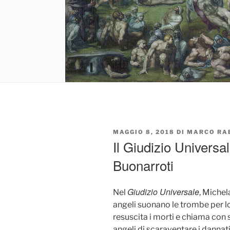
PUBBLICATO
MAGGIO 8, 2018
DI
MARCO RA
IL
Il Giudizio Universa
Buonarroti
Giudizio Universale
Nel
, Michel
angeli suonano le trombe per lo
resuscita i morti e chiama con s
angeli di scaraventare i dannati