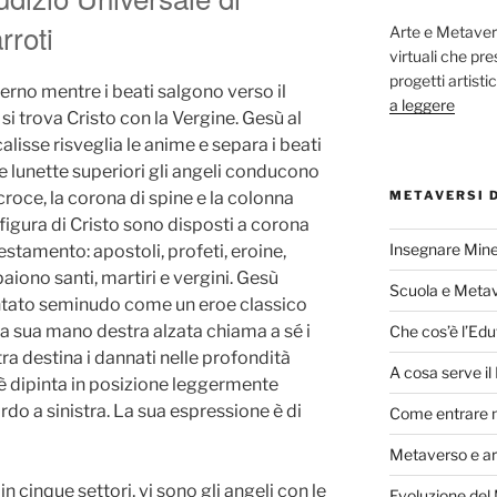
roti
Arte e Metaver
virtuali che p
progetti artisti
ferno mentre i beati salgono verso il
a leggere
 si trova Cristo con la Vergine. Gesù al
lisse risveglia le anime e separa i beati
ue lunette superiori gli angeli conducono
METAVERSI 
 croce, la corona di spine e la colonna
a figura di Cristo sono disposti a corona
Insegnare Mine
estamento: apostoli, profeti, eroine,
paiono santi, martiri e vergini. Gesù
Scuola e Meta
ntato seminudo come un eroe classico
 La sua mano destra alzata chiama a sé i
Che cos’è l’Edu
ra destina i dannati nelle profondità
A cosa serve i
 è dipinta in posizione leggermente
rdo a sinistra. La sua espressione è di
Come entrare 
Metaverso e ar
in cinque settori, vi sono gli angeli con le
Evoluzione del