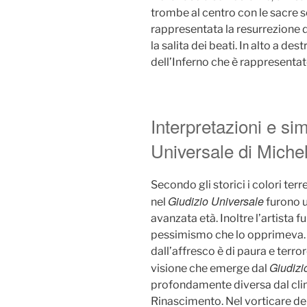
trombe al centro con le sacre sc
rappresentata la resurrezione d
la salita dei beati. In alto a de
dell’Inferno che è rappresentat
Interpretazioni e si
Universale di Miche
Secondo gli storici i colori terr
Giudizio Universale
nel
furono u
avanzata età. Inoltre l’artista 
pessimismo che lo opprimeva. I
dall’affresco è di paura e terro
Giudizi
visione che emerge dal
profondamente diversa dal clim
Rinascimento. Nel vorticare del