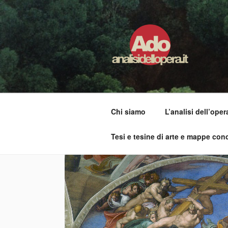
Salta
al
contenuto
ADO ANALI
Osservare le opere d'arte per 
Chi siamo
L’analisi dell’oper
Tesi e tesine di arte e mappe conc