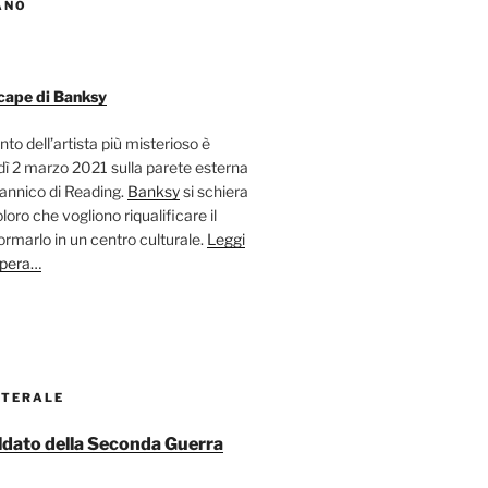
ANO
cape di Banksy
nto dell’artista più misterioso è
ì 2 marzo 2021 sulla parete esterna
tannico di Reading.
Banksy
si schiera
oloro che vogliono riqualificare il
ormarlo in un centro culturale.
Leggi
opera…
ATERALE
soldato della Seconda Guerra