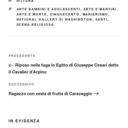
CATEGORIE
PITTURA
TAG
ARTE BAMBINI E ADOLESCENTI
,
ARTE E MARTIRI
,
ARTE E MORTE
,
CINQUECENTO
,
MANIERISMO
,
NATIONAL GALLERY DI WASHINGTON
,
SANTI
,
SCENA RELIGIOSA
Navigazione
Articolo
PRECEDENTE
articoli
precedente:
Riposo nella fuga in Egitto di Giuseppe Cesari detto
il Cavalier d’Arpino
Articolo
SUCCESSIVO
successivo
Ragazzo con cesta di frutta di Caravaggio
IN EVIDENZA