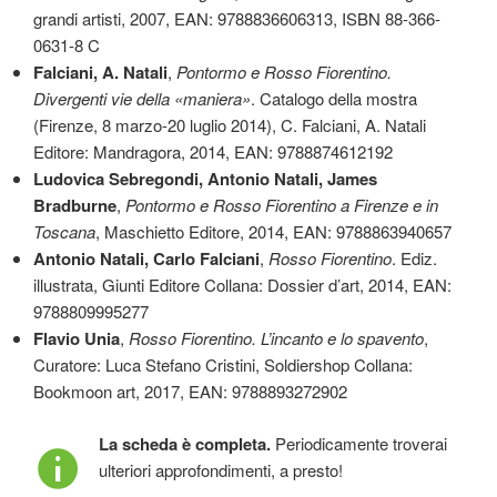
grandi artisti, 2007, EAN: 9788836606313, ISBN 88-366-
0631-8 C
Falciani, A. Natali
,
Pontormo e Rosso Fiorentino.
Divergenti vie della «maniera»
. Catalogo della mostra
(Firenze, 8 marzo-20 luglio 2014), C. Falciani, A. Natali
Editore: Mandragora, 2014, EAN: 9788874612192
Ludovica Sebregondi, Antonio Natali, James
Bradburne
,
Pontormo e Rosso Fiorentino a Firenze e in
Toscana
, Maschietto Editore, 2014, EAN: 9788863940657
Antonio Natali, Carlo Falciani
,
Rosso Fiorentino
. Ediz.
illustrata, Giunti Editore Collana: Dossier d’art, 2014, EAN:
9788809995277
Flavio Unia
,
Rosso Fiorentino. L’incanto e lo spavento
,
Curatore: Luca Stefano Cristini, Soldiershop Collana:
Bookmoon art, 2017, EAN: 9788893272902
La scheda è completa.
Periodicamente troverai
ulteriori approfondimenti, a presto!