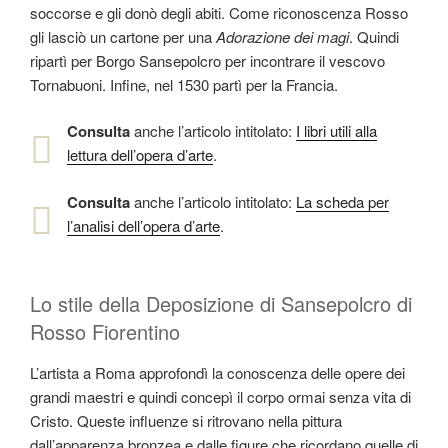
soccorse e gli donò degli abiti. Come riconoscenza Rosso
gli lasciò un cartone per una
Adorazione dei magi
. Quindi
ripartì per Borgo Sansepolcro per incontrare il vescovo
Tornabuoni. Infine, nel 1530 partì per la Francia.
Consulta
anche l’articolo intitolato:
I libri utili alla
lettura dell’opera d’arte
.
Consulta
anche l’articolo intitolato:
La scheda per
l’analisi dell’opera d’arte
.
Lo stile della Deposizione di Sansepolcro di
Rosso Fiorentino
L’artista a Roma approfondì la conoscenza delle opere dei
grandi maestri e quindi concepì il corpo ormai senza vita di
Cristo. Queste influenze si ritrovano nella pittura
dall’apparenza bronzea e dalle figure che ricordano quelle di