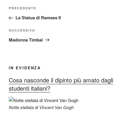
Navigazione
Articolo
PRECEDENTE
articoli
precedente:
La Statua di Ramses II
Articolo
SUCCESSIVO
successivo
Madonna Timbal
IN EVIDENZA
Cosa nasconde il dipinto più amato dagli
studenti italiani?
Notte stellata di Vincent Van Gogh