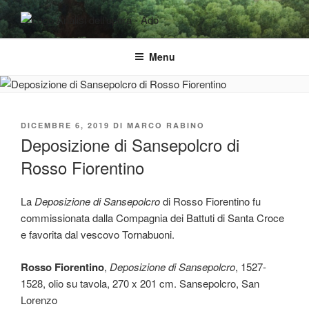
Salta
al
ADO ANALISI DELL'OPERA
Osservare le opere d'arte per capirle e imparare ad amarle
contenuto
Menu
PUBBLICATO
DICEMBRE 6, 2019
DI
MARCO RABINO
IL
Deposizione di Sansepolcro di
Rosso Fiorentino
La
Deposizione di Sansepolcro
di Rosso Fiorentino fu
commissionata dalla Compagnia dei Battuti di Santa Croce
e favorita dal vescovo Tornabuoni.
Rosso Fiorentino
,
Deposizione di Sansepolcro
, 1527-
1528, olio su tavola, 270 x 201 cm. Sansepolcro, San
Lorenzo