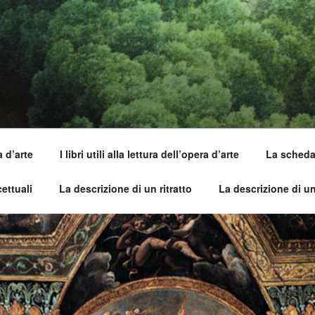
SI DELL'OPERA
capirle e imparare ad amarle
a d’arte
I libri utili alla lettura dell’opera d’arte
La scheda 
ettuali
La descrizione di un ritratto
La descrizione di u