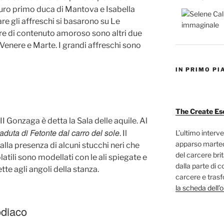
uturo primo duca di Mantova e Isabella
zare gli affreschi si basarono su Le
e di contenuto amoroso sono altri due
 Venere e Marte. I grandi affreschi sono
IN PRIMO PI
The Create Es
I Gonzaga è detta la Sala delle aquile. Al
aduta di Fetonte dal carro del sole
L’ultimo interve
. Il
apparso marted
alla presenza di alcuni stucchi neri che
del carcere bri
latili sono modellati con le ali spiegate e
dalla parte di c
ette agli angoli della stanza.
carcere e trasf
la scheda dell’
odiaco