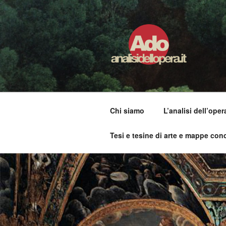
Salta
al
contenuto
ADO ANALI
Osservare le opere d'arte per 
Chi siamo
L’analisi dell’oper
Tesi e tesine di arte e mappe conc