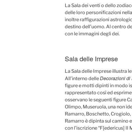
La Sala dei venti o dello zodi
delle loro personificazioni nell
inoltre raffigurazioni astrologi
destino dell’uomo. Al centro de
con le immagini degli dei.
Sala delle Imprese
La Sala delle Imprese illustra 
Decorazioni di
All’interno delle
figure e motti dipinti in modo i
rappresentato così ed esprimeva
osservano le seguenti figure C
Olimpo, Museruola, una non ide
Ramarro, Boschetto, Crogiolo, A
Ramarro è dipinta sul camino ed
con l’iscrizione “F[edericus] II