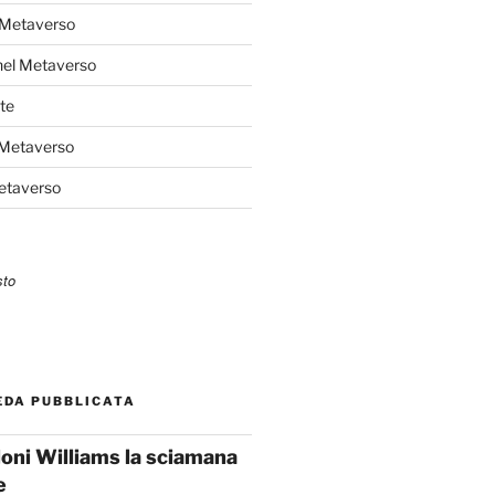
l Metaverso
nel Metaverso
te
 Metaverso
Metaverso
EDA PUBBLICATA
loni Williams la sciamana
e