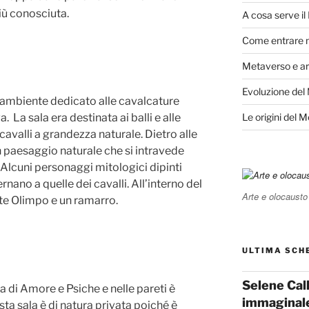
iù conosciuta.
A cosa serve i
Come entrare 
Metaverso e ar
i
Evoluzione del
n ambiente dedicato alle cavalcature
Le origini del 
 La sala era destinata ai balli e alle
 cavalli a grandezza naturale. Dietro alle
un paesaggio naturale che si intravede
 Alcuni personaggi mitologici dipinti
ternano a quelle dei cavalli. All’interno del
Arte e olocausto
nte Olimpo e un ramarro.
ULTIMA SCH
Selene Cal
a di Amore e Psiche e nelle pareti è
immaginal
sta sala è di natura privata poiché è