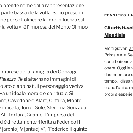
aco prende nome dalla rappresentazione
a parte bassa della volta. Sono presenti
PENSIERO L
che per sottolineare la loro influenza sul
lla volta vi è l’impresa del Monte Olimpo
Gli artisti-
Mondiale
Molti giovani
ar
Prima e alla S
contribuirono a
opere. Oggi le 
le imprese della famiglia dei Gonzaga.
documentare og
 Palazzo Te
si alternano immagini di
tempo, i disegni
solato o abbinati. Il personaggio veniva
erano l’unico m
 un ideale morale o spirituale. Si
propria esperi
ane, Cavedone o Alare, Cintura, Monte
ntificata, Torre , Sole, Stemma Gonzaga,
li, Tortora, Guanto. L’impresa del
 è direttamente riferita a Federico II
 M[archio] M[antue] V”, “Federico II quinto