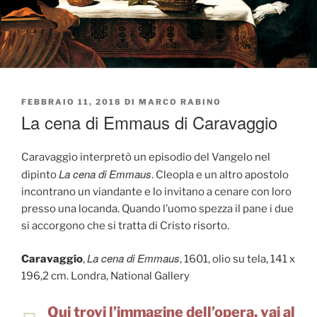
PUBBLICATO
FEBBRAIO 11, 2018
DI
MARCO RABINO
IL
La cena di Emmaus di Caravaggio
Caravaggio interpretò un episodio del Vangelo nel
La cena di Emmaus
dipinto
. Cleopla e un altro apostolo
incontrano un viandante e lo invitano a cenare con loro
presso una locanda. Quando l’uomo spezza il pane i due
si accorgono che si tratta di Cristo risorto.
La cena di Emmaus
Caravaggio
,
, 1601, olio su tela, 141 x
196,2 cm. Londra, National Gallery
Qui trovi l’immagine dell’opera, vai al