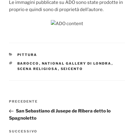
Le immagini pubblicate su ADO sono state prodotte in
proprio e quindi sono di proprietà dell’autore.
CATEGORIE
PITTURA
TAG
BAROCCO
,
NATIONAL GALLERY DI LONDRA
,
SCENA RELIGIOSA
,
SEICENTO
Navigazione
Articolo
PRECEDENTE
articoli
precedente:
San Sebastiano di Jusepe de Ribera detto lo
Spagnoletto
Articolo
SUCCESSIVO