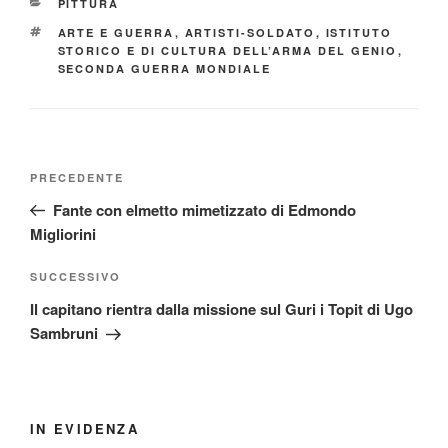
CATEGORIE
PITTURA
TAG
ARTE E GUERRA
,
ARTISTI-SOLDATO
,
ISTITUTO
STORICO E DI CULTURA DELL’ARMA DEL GENIO
,
SECONDA GUERRA MONDIALE
Navigazione
Articolo
PRECEDENTE
articoli
precedente:
Fante con elmetto mimetizzato di Edmondo
Migliorini
Articolo
SUCCESSIVO
successivo
Il capitano rientra dalla missione sul Guri i Topit di Ugo
Sambruni
IN EVIDENZA