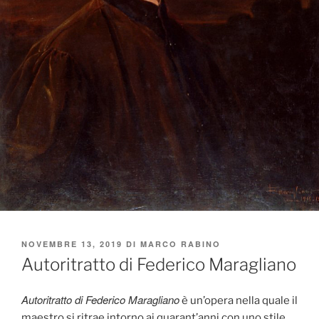
PUBBLICATO
NOVEMBRE 13, 2019
DI
MARCO RABINO
IL
Autoritratto di Federico Maragliano
Autoritratto di Federico Maragliano
è un’opera nella quale il
maestro si ritrae intorno ai quarant’anni con uno stile