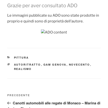
Grazie per aver consultato ADO
Le immagini pubblicate su ADO sono state prodotte in
proprio e quindi sono di proprietà dell’autore.
CATEGORIE
PITTURA
TAG
AUTORITRATTO
,
GAM GENOVA
,
NOVECENTO
,
REALISMO
Navigazione
Articolo
PRECEDENTE
articoli
precedente:
Canotti automobili alle regate di Monaco – Marina di