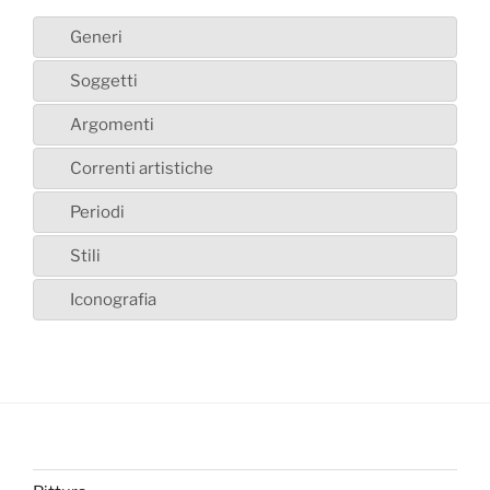
Generi
Soggetti
Argomenti
Correnti artistiche
Periodi
Stili
Iconografia