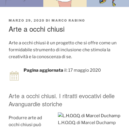
PUBBLICATO
MARZO 29, 2020
DI
MARCO RABINO
IL
Arte a occhi chiusi
Arte a occhi chiusi è un progetto che si offre come un
formidabile strumento di inclusione che stimola la
creatività e la conoscenza di se.
Pagina aggiornata
il: 17 maggio 2020
Arte a occhi chiusi. I ritratti evocativi delle
Avanguardie storiche
Produrre arte ad
L.H.O.O.Q. di Marcel Duchamp
occhi chiusi può