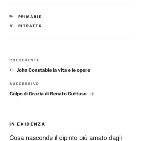
CATEGORIE
PRIMARIE
TAG
RITRATTO
Navigazione
Articolo
PRECEDENTE
articoli
precedente:
John Constable la vita e le opere
Articolo
SUCCESSIVO
successivo
Colpo di Grazia di Renato Guttuso
IN EVIDENZA
Cosa nasconde il dipinto più amato dagli