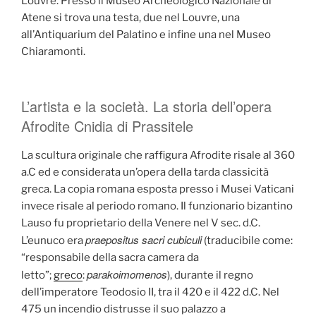
Louvre. Presso il Museo Archeologico Nazionale di
Atene si trova una testa, due nel Louvre, una
all’Antiquarium del Palatino e infine una nel Museo
Chiaramonti.
L’artista e la società. La storia dell’opera
Afrodite Cnidia di Prassitele
La scultura originale che raffigura Afrodite risale al 360
a.C ed e considerata un’opera della tarda classicità
greca. La copia romana esposta presso i Musei Vaticani
invece risale al periodo romano. Il funzionario bizantino
Lauso fu proprietario della Venere nel V sec. d.C.
praepositus sacri cubiculi
L’eunuco era
(traducibile come:
“responsabile della sacra camera da
parakoimomenos
letto”;
greco
:
), durante il regno
dell’imperatore Teodosio II, tra il 420 e il 422 d.C. Nel
475 un incendio distrusse il suo palazzo a