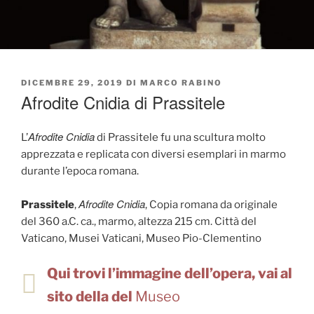
PUBBLICATO
DICEMBRE 29, 2019
DI
MARCO RABINO
IL
Afrodite Cnidia di Prassitele
Afrodite Cnidia
L’
di Prassitele fu una scultura molto
apprezzata e replicata con diversi esemplari in marmo
durante l’epoca romana.
Afrodite Cnidia
Prassitele
,
, Copia romana da originale
del 360 a.C. ca., marmo, altezza 215 cm. Città del
Vaticano, Musei Vaticani, Museo Pio-Clementino
Qui trovi l’immagine dell’opera, vai al
sito della del
Museo