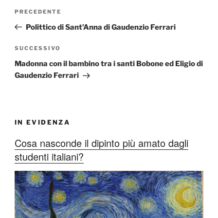
Navigazione
Articolo
PRECEDENTE
articoli
precedente:
Polittico di Sant’Anna di Gaudenzio Ferrari
Articolo
SUCCESSIVO
successivo
Madonna con il bambino tra i santi Bobone ed Eligio di
Gaudenzio Ferrari
IN EVIDENZA
Cosa nasconde il dipinto più amato dagli
studenti italiani?