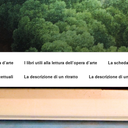
SI DELL'OPERA
capirle e imparare ad amarle
a d’arte
I libri utili alla lettura dell’opera d’arte
La scheda 
ettuali
La descrizione di un ritratto
La descrizione di u