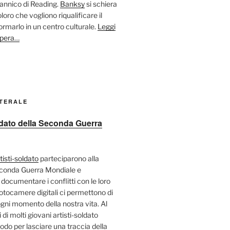
tannico di Reading.
Banksy
si schiera
oloro che vogliono riqualificare il
ormarlo in un centro culturale.
Leggi
opera…
ATERALE
oldato della Seconda Guerra
tisti-soldato
parteciparono alla
econda Guerra Mondiale e
 documentare i conflitti con le loro
fotocamere digitali ci permettono di
ni momento della nostra vita. Al
 di molti giovani artisti-soldato
odo per lasciare una traccia della