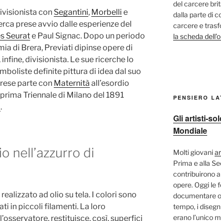
del carcere bri
divisionista con
Segantini
,
Morbelli
e
dalla parte di c
icerca prese avvio dalle esperienze del
carcere e trasf
s Seurat
e Paul Signac. Dopo un periodo
la scheda dell’
a di Brera, Previati dipinse opere di
 infine, divisionista. Le sue ricerche lo
mboliste definite pittura di idea dal suo
Prese parte con
Maternità
all’esordio
a prima Triennale di Milano del 1891
PENSIERO L
i
.
Gli artisti-s
Mondiale
o nell’azzurro di
Molti giovani
ar
Prima e alla S
contribuirono a
opere. Oggi le 
 realizzato ad olio su tela. I colori sono
documentare og
ti in piccoli filamenti. La loro
tempo, i disegni
erano l’unico m
’osservatore, restituisce, così, superfici