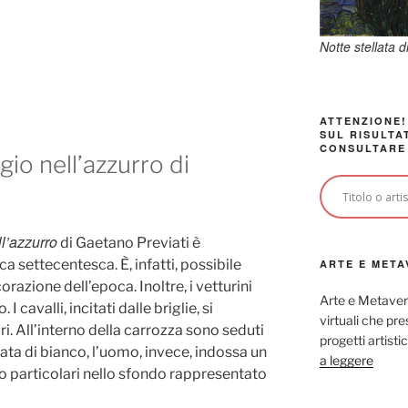
Notte stellata 
ATTENZIONE!
SUL RISULTA
CONSULTARE
gio nell’azzurro di
l’azzurro
di Gaetano Previati è
a settecentesca. È, infatti, possibile
ARTE E META
orazione dell’epoca. Inoltre, i vetturini
Arte e Metaver
 cavalli, incitati dalle briglie, si
virtuali che p
i. All’interno della carrozza sono seduti
progetti artisti
ta di bianco, l’uomo, invece, indossa un
a leggere
ano particolari nello sfondo rappresentato