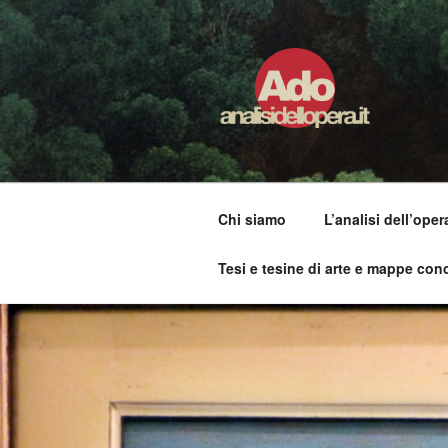
Salta
al
contenuto
ADO ANALI
Osservare le opere d'arte per 
Chi siamo
L’analisi dell’oper
Tesi e tesine di arte e mappe conc