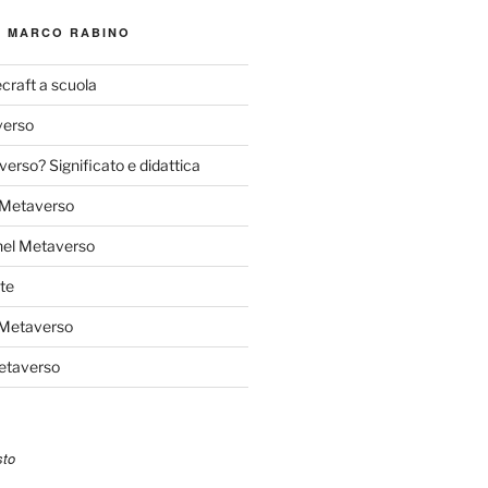
I MARCO RABINO
craft a scuola
verso
verso? Significato e didattica
l Metaverso
nel Metaverso
te
 Metaverso
Metaverso