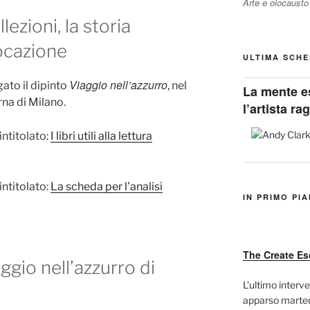
Arte e olocausto
lezioni, la storia
locazione
ULTIMA SCHE
Viaggio nell’azzurro
ato il dipinto
, nel
La mente e
rna di Milano.
l’artista ra
intitolato:
I libri utili alla lettura
intitolato:
La scheda per l’analisi
IN PRIMO PI
The Create Es
aggio nell’azzurro di
L’ultimo interve
apparso marted