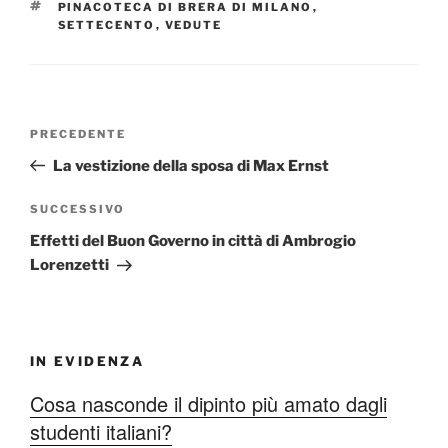
TAG
PINACOTECA DI BRERA DI MILANO
,
SETTECENTO
,
VEDUTE
Navigazione
Articolo
PRECEDENTE
articoli
precedente:
La vestizione della sposa di Max Ernst
Articolo
SUCCESSIVO
successivo
Effetti del Buon Governo in città di Ambrogio
Lorenzetti
IN EVIDENZA
Cosa nasconde il dipinto più amato dagli
studenti italiani?