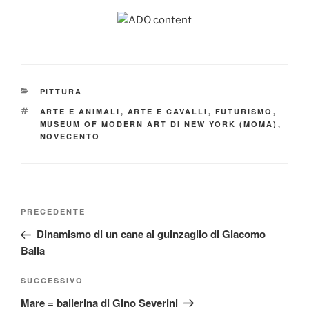
CATEGORIE
PITTURA
TAG
ARTE E ANIMALI
,
ARTE E CAVALLI
,
FUTURISMO
,
MUSEUM OF MODERN ART DI NEW YORK (MOMA)
,
NOVECENTO
Navigazione
Articolo
PRECEDENTE
articoli
precedente:
Dinamismo di un cane al guinzaglio di Giacomo
Balla
Articolo
SUCCESSIVO
successivo
Mare = ballerina di Gino Severini