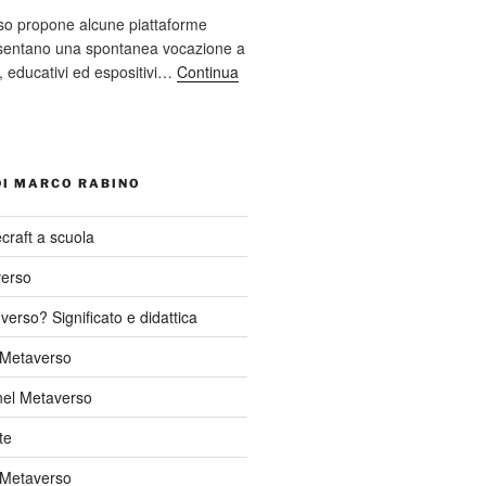
so propone alcune piattaforme
resentano una spontanea vocazione a
ci, educativi ed espositivi…
Continua
DI MARCO RABINO
craft a scuola
verso
verso? Significato e didattica
l Metaverso
nel Metaverso
te
 Metaverso