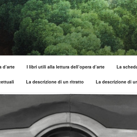
SI DELL'OPERA
pirle e imparare ad amarle
a d’arte
I libri utili alla lettura dell’opera d’arte
La scheda 
ettuali
La descrizione di un ritratto
La descrizione di 