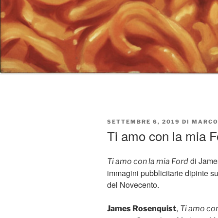
PUBBLICATO
SETTEMBRE 6, 2019
DI
MARCO
IL
Ti amo con la mia 
di Jame
Ti amo con la mia Ford
immagini pubblicitarie dipinte su
del Novecento.
,
James Rosenquist
Ti amo con