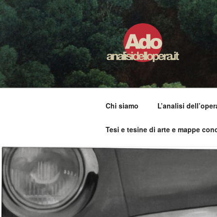
Salta
al
contenuto
ADO ANALI
Osservare le opere d'arte per ca
Chi siamo
L’analisi dell’oper
Tesi e tesine di arte e mappe conc