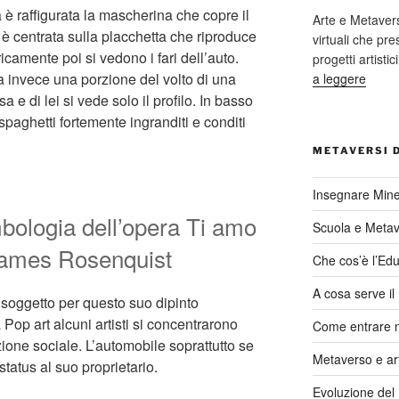
 è raffigurata la mascherina che copre il
Arte e Metaver
 è centrata sulla placchetta che riproduce
virtuali che p
camente poi si vedono i fari dell’auto.
progetti artisti
ta invece una porzione del volto di una
a leggere
e di lei si vede solo il profilo. In basso
spaghetti fortemente ingranditi e conditi
METAVERSI 
Insegnare Mine
mbologia dell’opera Ti amo
Scuola e Meta
 James Rosenquist
Che cos’è l’Edu
A cosa serve i
oggetto per questo suo dipinto
Pop art alcuni artisti si concentrarono
Come entrare 
izione sociale. L’automobile soprattutto se
Metaverso e ar
tatus al suo proprietario.
Evoluzione del