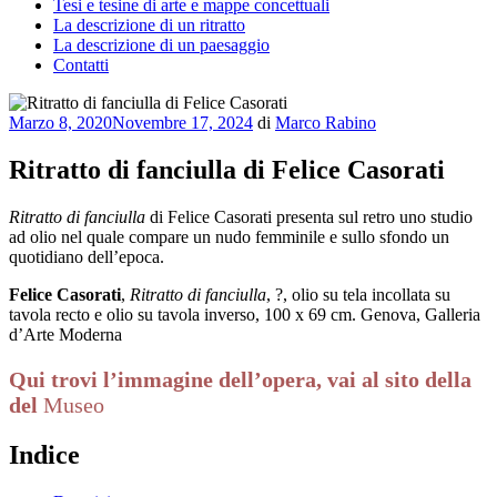
Tesi e tesine di arte e mappe concettuali
La descrizione di un ritratto
La descrizione di un paesaggio
Contatti
Pubblicato
Marzo 8, 2020
Novembre 17, 2024
di
Marco Rabino
il
Ritratto di fanciulla di Felice Casorati
Ritratto di fanciulla
di Felice Casorati presenta sul retro uno studio
ad olio nel quale compare un nudo femminile e sullo sfondo un
quotidiano dell’epoca.
Felice Casorati
,
Ritratto di fanciulla
, ?, olio su tela incollata su
tavola recto e olio su tavola inverso, 100 x 69 cm. Genova, Galleria
d’Arte Moderna
Qui trovi l’immagine dell’opera, vai al sito della
del
Museo
Indice