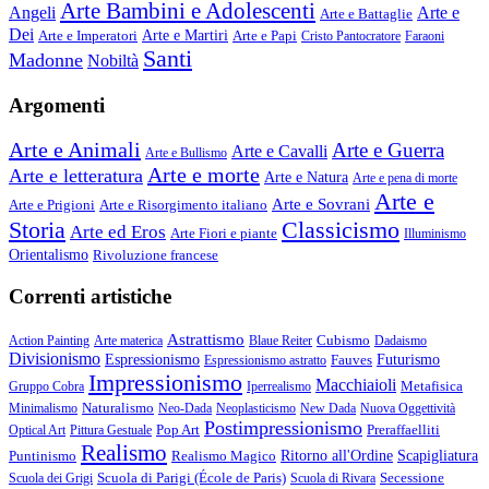
Arte Bambini e Adolescenti
Angeli
Arte e
Arte e Battaglie
Dei
Arte e Imperatori
Arte e Martiri
Arte e Papi
Cristo Pantocratore
Faraoni
Santi
Madonne
Nobiltà
Argomenti
Arte e Animali
Arte e Guerra
Arte e Cavalli
Arte e Bullismo
Arte e morte
Arte e letteratura
Arte e Natura
Arte e pena di morte
Arte e
Arte e Sovrani
Arte e Prigioni
Arte e Risorgimento italiano
Storia
Classicismo
Arte ed Eros
Arte Fiori e piante
Illuminismo
Orientalismo
Rivoluzione francese
Correnti artistiche
Astrattismo
Cubismo
Action Painting
Arte materica
Blaue Reiter
Dadaismo
Divisionismo
Espressionismo
Fauves
Futurismo
Espressionismo astratto
Impressionismo
Macchiaioli
Metafisica
Gruppo Cobra
Iperrealismo
Naturalismo
Minimalismo
Neo-Dada
Neoplasticismo
New Dada
Nuova Oggettività
Postimpressionismo
Pop Art
Preraffaelliti
Optical Art
Pittura Gestuale
Realismo
Puntinismo
Realismo Magico
Ritorno all'Ordine
Scapigliatura
Scuola di Parigi (École de Paris)
Secessione
Scuola dei Grigi
Scuola di Rivara