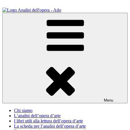
Salta
al
contenuto
ADO Analisi dell'opera
Osservare le opere d'arte per capirle e imparare ad amarle
Menu
Chi siamo
L’analisi dell’opera d’arte
I libri utili alla lettura dell’opera d’arte
La scheda per l’analisi dell’opera d’arte