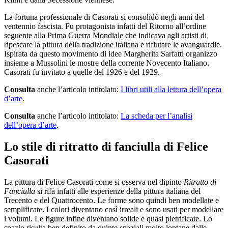
La fortuna professionale di Casorati si consolidò negli anni del
ventennio fascista. Fu protagonista infatti del Ritorno all’ordine
seguente alla Prima Guerra Mondiale che indicava agli artisti di
ripescare la pittura della tradizione italiana e rifiutare le avanguardie.
Ispirata da questo movimento di idee Margherita Sarfatti organizzo
insieme a Mussolini le mostre della corrente Novecento Italiano.
Casorati fu invitato a quelle del 1926 e del 1929.
Consulta
anche l’articolo intitolato:
I libri utili alla lettura dell’opera
d’arte
.
Consulta
anche l’articolo intitolato:
La scheda per l’analisi
dell’opera d’arte
.
Lo stile di ritratto di fanciulla di Felice
Casorati
La pittura di Felice Casorati come si osserva nel dipinto
Ritratto di
Fanciulla
si rifà infatti alle esperienze della pittura italiana del
Trecento e del Quattrocento. Le forme sono quindi ben modellate e
semplificate. I colori diventano così irreali e sono usati per modellare
i volumi. Le figure infine diventano solide e quasi pietrificate. Lo
spazio risulta ben definito da quinte spaziali molto lontane dalle