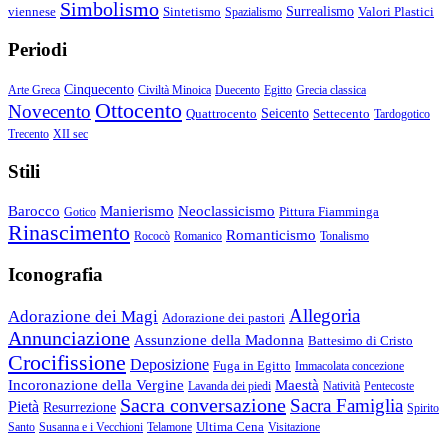
Simbolismo
viennese
Sintetismo
Surrealismo
Valori Plastici
Spazialismo
Periodi
Cinquecento
Arte Greca
Civiltà Minoica
Duecento
Egitto
Grecia classica
Ottocento
Novecento
Quattrocento
Seicento
Settecento
Tardogotico
Trecento
XII sec
Stili
Barocco
Manierismo
Neoclassicismo
Pittura Fiamminga
Gotico
Rinascimento
Romanticismo
Rococò
Romanico
Tonalismo
Iconografia
Allegoria
Adorazione dei Magi
Adorazione dei pastori
Annunciazione
Assunzione della Madonna
Battesimo di Cristo
Crocifissione
Deposizione
Fuga in Egitto
Immacolata concezione
Incoronazione della Vergine
Maestà
Lavanda dei piedi
Natività
Pentecoste
Sacra conversazione
Sacra Famiglia
Pietà
Resurrezione
Spirito
Ultima Cena
Santo
Susanna e i Vecchioni
Telamone
Visitazione