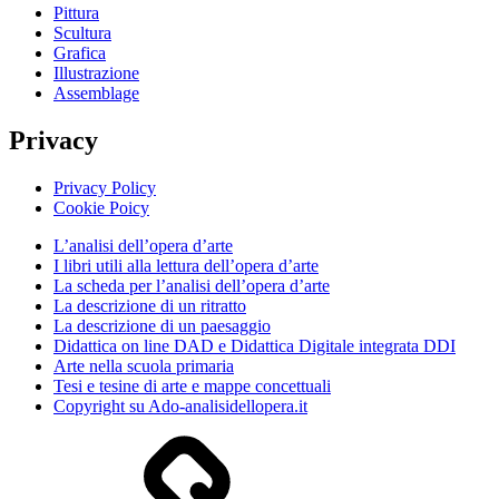
Pittura
Scultura
Grafica
Illustrazione
Assemblage
Privacy
Privacy Policy
Cookie Poicy
L’analisi dell’opera d’arte
I libri utili alla lettura dell’opera d’arte
La scheda per l’analisi dell’opera d’arte
La descrizione di un ritratto
La descrizione di un paesaggio
Didattica on line DAD e Didattica Digitale integrata DDI
Arte nella scuola primaria
Tesi e tesine di arte e mappe concettuali
Copyright su Ado-analisidellopera.it
Privacy
Policy