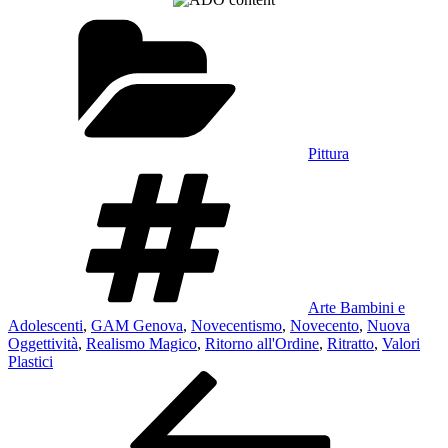
Categorie
Pittura
Tag
Arte Bambini e
Adolescenti
,
GAM Genova
,
Novecentismo
,
Novecento
,
Nuova
Oggettività
,
Realismo Magico
,
Ritorno all'Ordine
,
Ritratto
,
Valori
Plastici
Navigazione
Articolo
precedente:
articoli