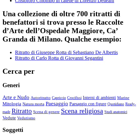
Cristoforo Colombo in catene di Lorenzo Delleani
Una collezione di oltre 700 ritratti di
benefattori si trova presso le Raccolte
d’Arte dell’Ospedale Maggiore, Ca’
Granda di Milano. Qualche esempio:
Ritratto di Giuseppe Rotta di Sebastiano De Albertis
Ritratto di Carlo Rotta di Giovanni Segantini
Cerca per
Generi
Arte e Nudo
Autoritratto
Interni di ambienti
Marine
Capriccio
Crocifissi
Paesaggio
Mitologia
Natura morta
Paesaggio con figure
Quotidiano
Ready-
Scena religiosa
Ritratto
Scena di genere
made
Studi anatomici
Vedute
Vedutismo
Soggetti