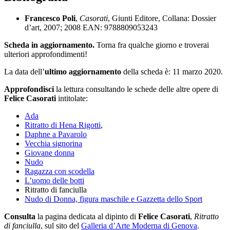
Francesco Poli
,
Casorati
, Giunti Editore, Collana: Dossier
d’art, 2007; 2008 EAN: 9788809053243
Scheda in aggiornamento.
Torna fra qualche giorno e troverai
ulteriori approfondimenti!
La data dell’
ultimo aggiornamento
della scheda è: 11 marzo 2020.
Approfondisci
la lettura consultando le schede delle altre opere di
Felice Casorati
intitolate:
Ada
Ritratto di Hena Rigotti
,
Daphne a Pavarolo
Vecchia signorina
Giovane donna
Nudo
Ragazza con scodella
L’uomo delle botti
Ritratto di fanciulla
Nudo di Donna, figura maschile e Gazzetta dello Sport
Consulta
la pagina dedicata al dipinto di
Felice Casorati
,
Ritratto
di fanciulla
, sul sito del
Galleria d’Arte Moderna di Genova
.