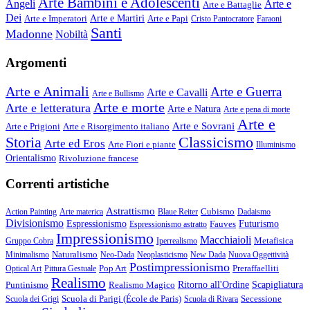
Arte Bambini e Adolescenti
Angeli
Arte e
Arte e Battaglie
Dei
Arte e Imperatori
Arte e Martiri
Arte e Papi
Cristo Pantocratore
Faraoni
Santi
Madonne
Nobiltà
Argomenti
Arte e Animali
Arte e Guerra
Arte e Cavalli
Arte e Bullismo
Arte e morte
Arte e letteratura
Arte e Natura
Arte e pena di morte
Arte e
Arte e Sovrani
Arte e Prigioni
Arte e Risorgimento italiano
Storia
Classicismo
Arte ed Eros
Arte Fiori e piante
Illuminismo
Orientalismo
Rivoluzione francese
Correnti artistiche
Astrattismo
Cubismo
Action Painting
Arte materica
Blaue Reiter
Dadaismo
Divisionismo
Espressionismo
Fauves
Futurismo
Espressionismo astratto
Impressionismo
Macchiaioli
Metafisica
Gruppo Cobra
Iperrealismo
Naturalismo
Minimalismo
Neo-Dada
Neoplasticismo
New Dada
Nuova Oggettività
Postimpressionismo
Pop Art
Preraffaelliti
Optical Art
Pittura Gestuale
Realismo
Puntinismo
Realismo Magico
Ritorno all'Ordine
Scapigliatura
Scuola di Parigi (École de Paris)
Secessione
Scuola dei Grigi
Scuola di Rivara