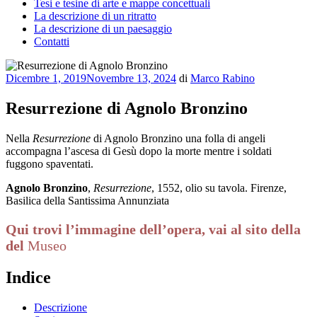
Tesi e tesine di arte e mappe concettuali
La descrizione di un ritratto
La descrizione di un paesaggio
Contatti
Pubblicato
Dicembre 1, 2019
Novembre 13, 2024
di
Marco Rabino
il
Resurrezione di Agnolo Bronzino
Nella
Resurrezione
di Agnolo Bronzino una folla di angeli
accompagna l’ascesa di Gesù dopo la morte mentre i soldati
fuggono spaventati.
Agnolo Bronzino
,
Resurrezione
, 1552, olio su tavola. Firenze,
Basilica della Santissima Annunziata
Qui trovi l’immagine dell’opera, vai al sito della
del
Museo
Indice
Descrizione