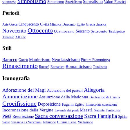
Simbolismo
viennese
Sintetismo
Surrealismo
Valori Plastici
Spazialismo
Periodi
Cinquecento
Arte Greca
Civiltà Minoica
Duecento
Egitto
Grecia classica
Ottocento
Novecento
Quattrocento
Seicento
Settecento
Tardogotico
Trecento
XII sec
Stili
Barocco
Manierismo
Neoclassicismo
Pittura Fiamminga
Gotico
Rinascimento
Romanticismo
Rococò
Romanico
Tonalismo
Iconografia
Allegoria
Adorazione dei Magi
Adorazione dei pastori
Annunciazione
Assunzione della Madonna
Battesimo di Cristo
Crocifissione
Deposizione
Fuga in Egitto
Immacolata concezione
Incoronazione della Vergine
Maestà
Lavanda dei piedi
Natività
Pentecoste
Sacra conversazione
Sacra Famiglia
Pietà
Resurrezione
Spirito
Ultima Cena
Santo
Susanna e i Vecchioni
Telamone
Visitazione