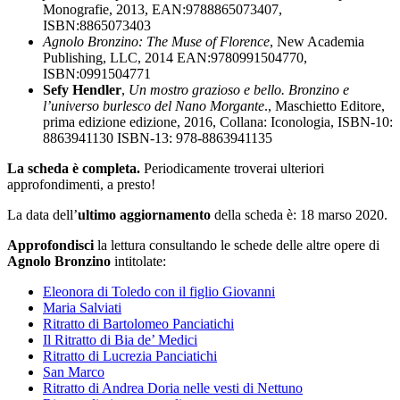
Monografie, 2013, EAN:9788865073407,
ISBN:8865073403
Agnolo Bronzino: The Muse of Florence
, New Academia
Publishing, LLC, 2014 EAN:9780991504770,
ISBN:0991504771
Sefy Hendler
,
Un mostro grazioso e bello. Bronzino e
l’universo burlesco del Nano Morgante
., Maschietto Editore,
prima edizione edizione, 2016, Collana: Iconologia, ISBN-10:
8863941130 ISBN-13: 978-8863941135
La scheda è completa.
Periodicamente troverai ulteriori
approfondimenti, a presto!
La data dell’
ultimo aggiornamento
della scheda è: 18 marso 2020.
Approfondisci
la lettura consultando le schede delle altre opere di
Agnolo Bronzino
intitolate:
Eleonora di Toledo con il figlio Giovanni
Maria Salviati
Ritratto di Bartolomeo Panciatichi
Il Ritratto di Bia de’ Medici
Ritratto di Lucrezia Panciatichi
San Marco
Ritratto di Andrea Doria nelle vesti di Nettuno