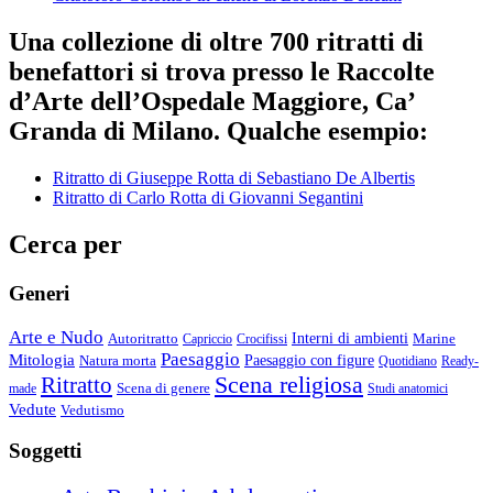
Una collezione di oltre 700 ritratti di
benefattori si trova presso le Raccolte
d’Arte dell’Ospedale Maggiore, Ca’
Granda di Milano. Qualche esempio:
Ritratto di Giuseppe Rotta di Sebastiano De Albertis
Ritratto di Carlo Rotta di Giovanni Segantini
Cerca per
Generi
Arte e Nudo
Autoritratto
Interni di ambienti
Marine
Capriccio
Crocifissi
Paesaggio
Mitologia
Natura morta
Paesaggio con figure
Quotidiano
Ready-
Scena religiosa
Ritratto
Scena di genere
made
Studi anatomici
Vedute
Vedutismo
Soggetti