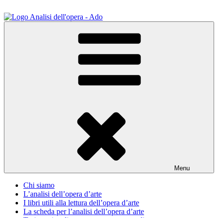
Salta
al
contenuto
ADO Analisi dell'opera
Osservare le opere d'arte per capirle e imparare ad amarle
Menu
Chi siamo
L’analisi dell’opera d’arte
I libri utili alla lettura dell’opera d’arte
La scheda per l’analisi dell’opera d’arte