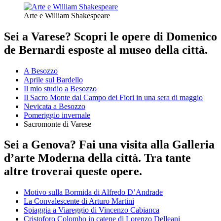
Arte e William Shakespeare
Sei a Varese? Scopri le opere di Domenico
de Bernardi esposte al museo della città.
A Besozzo
Aprile sul Bardello
Il mio studio a Besozzo
Il Sacro Monte dal Campo dei Fiori in una sera di maggio
Nevicata a Besozzo
Pomeriggio invernale
Sacromonte di Varese
Sei a Genova? Fai una visita alla Galleria
d’arte Moderna della città. Tra tante
altre troverai queste opere.
Motivo sulla Bormida di Alfredo D’Andrade
La Convalescente di Arturo Martini
Spiaggia a Viareggio di Vincenzo Cabianca
Cristoforo Colombo in catene di Lorenzo Delleani