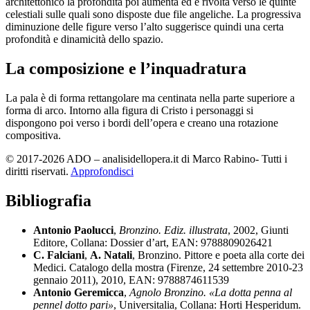
architettonico la profondità poi aumenta ed è rivolta verso le quinte
celestiali sulle quali sono disposte due file angeliche. La progressiva
diminuzione delle figure verso l’alto suggerisce quindi una certa
profondità e dinamicità dello spazio.
La composizione e l’inquadratura
La pala è di forma rettangolare ma centinata nella parte superiore a
forma di arco. Intorno alla figura di Cristo i personaggi si
dispongono poi verso i bordi dell’opera e creano una rotazione
compositiva.
© 2017-2026 ADO – analisidellopera.it di Marco Rabino- Tutti i
diritti riservati.
Approfondisci
Bibliografia
Antonio Paolucci
,
Bronzino. Ediz. illustrata
, 2002, Giunti
Editore, Collana: Dossier d’art, EAN: 9788809026421
C. Falciani
,
A. Natali
, Bronzino. Pittore e poeta alla corte dei
Medici. Catalogo della mostra (Firenze, 24 settembre 2010-23
gennaio 2011), 2010, EAN: 9788874611539
Antonio Geremicca
,
Agnolo Bronzino. «La dotta penna al
pennel dotto pari»
, Universitalia, Collana: Horti Hesperidum.