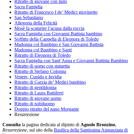
Ritratto di giovane con liuto
Sacra Famiglia
Ritratto di Francesco I de’ Medici giovinetto
San Sebastiano
Allegoria della Felicità
Mosè fa scaturire l’acqua dalla roccia
Sacra Famiglia con Giovanni Battista bambino
Soffitto della Cappella di Eleonora di Toledo
Madonna col Bambino e San Giovanni Battista
Madonna col Bambino e Santi
Ritratto di Eleonora di Toledo
Sacra Famiglia con Sant’Anna e Giovanni Battista Bambino
Ritratto di uomo con statuetta
Ritratto di Stefano Colonna
Venere, Cupido e Invidia
Ritratto di Garzia de’ Medici bambino
Ritratto di gentildonna
Ritratto di Laura Battiferri
Ritratto di giovane uomo
Ritratto di nobiluomo
Doppio ritratto del nano Morgante
Resurrezione
Consulta
la pagina dedicata al dipinto di
Agnolo Bronzino
,
Resurrezione
, sul sito della
Basilica della Santissima Annunziata di