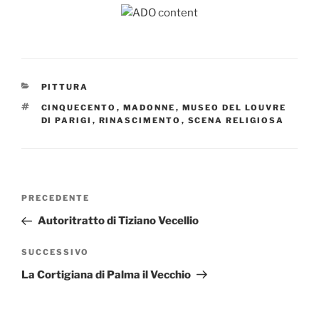
CATEGORIE
PITTURA
TAG
CINQUECENTO
,
MADONNE
,
MUSEO DEL LOUVRE
DI PARIGI
,
RINASCIMENTO
,
SCENA RELIGIOSA
Navigazione
Articolo
PRECEDENTE
articoli
precedente:
Autoritratto di Tiziano Vecellio
Articolo
SUCCESSIVO
successivo
La Cortigiana di Palma il Vecchio