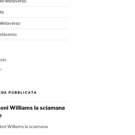
nel Metaverso
te
 Metaverso
Metaverso
o
EDA PUBBLICATA
loni Williams la sciamana
e