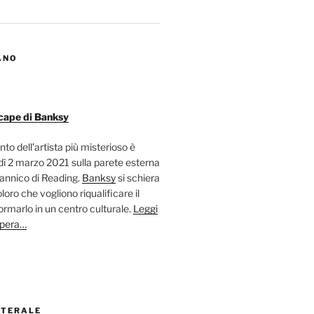
ANO
cape di Banksy
nto dell’artista più misterioso è
ì 2 marzo 2021 sulla parete esterna
tannico di Reading.
Banksy
si schiera
oloro che vogliono riqualificare il
ormarlo in un centro culturale.
Leggi
opera…
ATERALE