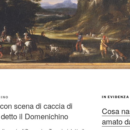
IN EVIDENZA
BINO
on scena di caccia di
Cosa nas
detto il Domenichino
amato dag