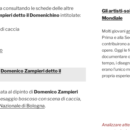
ra consultando le schede delle altre
Gli artisti-
ieri detto il Domenichino
intitolate:
Mondiale
di caccia
Molti giovani
ar
Prima e alla S
contribuirono a
lo
opere. Oggi le 
documentare og
tempo, i disegni
erano l’unico m
i
Domenico Zampieri detto il
propria esperi
ata al dipinto di
Domenico Zampieri
esaggio boscoso con scena di caccia
,
Nazionale di Bologna
.
Analizzare att