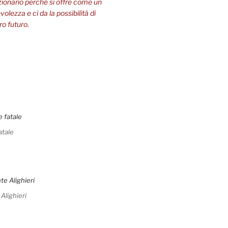
zionario perché si offre come un
olezza e ci da la possibilità di
ro futuro.
atale
 Alighieri