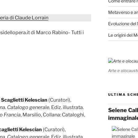
Come entrare 
Metaverso e ar
eria di Claude Lorrain
Evoluzione del
dellopera.it di Marco Rabino- Tutti i
Le origini del 
Arte e olocaust
ULTIMA SCH
 Scaglietti Kelescian
(Curatori),
na. Catalogo generale.
Ediz. illustrata.
Selene Cal
o Francia
, Marsilio, Collana: Cataloghi,
immaginal
aglietti Kelescian
(Curatori),
na. Catalogo generale.
Ediz. illustrata.