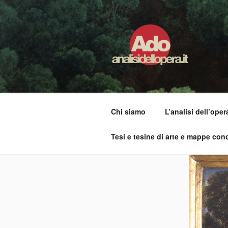
Salta
al
contenuto
ADO ANALI
Osservare le opere d'arte per 
Chi siamo
L’analisi dell’oper
Tesi e tesine di arte e mappe conc