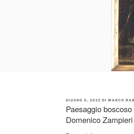
PUBBLICATO
GIUGNO 5, 2022
DI
MARCO RA
IL
Paesaggio boscoso c
Domenico Zampieri 