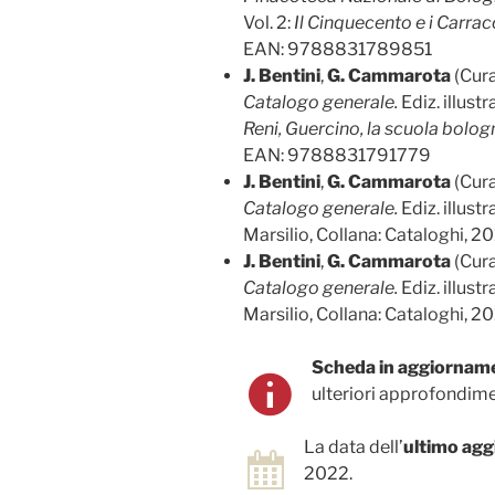
Vol. 2:
Il Cinquecento e i Carrac
EAN: 9788831789851
J. Bentini
,
G. Cammarota
(Cura
Catalogo generale.
Ediz. illustr
Reni, Guercino, la scuola bolo
EAN: 9788831791779
J. Bentini
,
G. Cammarota
(Cura
Catalogo generale.
Ediz. illustr
Marsilio, Collana: Cataloghi,
J. Bentini
,
G. Cammarota
(Cura
Catalogo generale.
Ediz. illustr
Marsilio, Collana: Cataloghi,
Scheda in aggiornam
ulteriori approfondime
La data dell’
ultimo ag
2022.