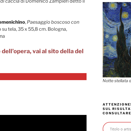
di caccia
di Domenico Zampieri detto il
Domenichino
,
Paesaggio boscoso con
io su tela, 35 x 55,8 cm. Bologna,
gna
dell’opera, vai al sito della del
Notte stellata 
ATTENZIONE!
SUL RISULTA
CONSULTARE