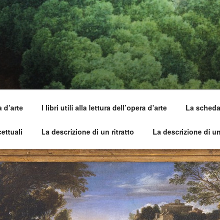
SI DELL'OPERA
capirle e imparare ad amarle
a d’arte
I libri utili alla lettura dell’opera d’arte
La scheda 
ettuali
La descrizione di un ritratto
La descrizione di u