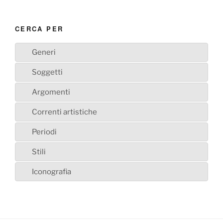
CERCA PER
Generi
Soggetti
Argomenti
Correnti artistiche
Periodi
Stili
Iconografia