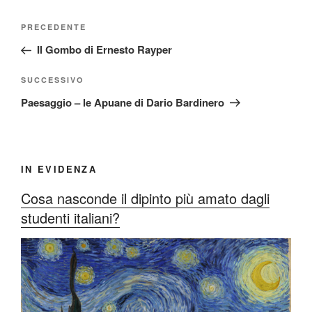
Navigazione
Articolo
PRECEDENTE
articoli
precedente:
Il Gombo di Ernesto Rayper
Articolo
SUCCESSIVO
successivo
Paesaggio – le Apuane di Dario Bardinero
IN EVIDENZA
Cosa nasconde il dipinto più amato dagli
studenti italiani?