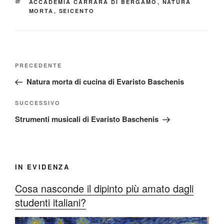
TAG
ACCADEMIA CARRARA DI BERGAMO
,
NATURA
MORTA
,
SEICENTO
Navigazione
Articolo
PRECEDENTE
articoli
precedente:
Natura morta di cucina di Evaristo Baschenis
Articolo
SUCCESSIVO
successivo
Strumenti musicali di Evaristo Baschenis
IN EVIDENZA
Cosa nasconde il dipinto più amato dagli
studenti italiani?