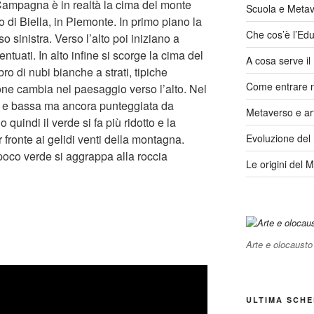
o Campagna è in realtà la cima del monte
Scuola e Meta
o di Biella, in Piemonte. In primo piano la
Che cos’è l’Edu
o sinistra. Verso l’alto poi iniziano a
centuati. In alto infine si scorge la cima del
A cosa serve i
o di nubi bianche a strati, tipiche
Come entrare 
one cambia nel paesaggio verso l’alto. Nel
tta e bassa ma ancora punteggiata da
Metaverso e ar
 quindi il verde si fa più ridotto e la
 fronte ai gelidi venti della montagna.
Evoluzione del
 poco verde si aggrappa alla roccia
Le origini del 
Arte e olocausto
ULTIMA SCHE