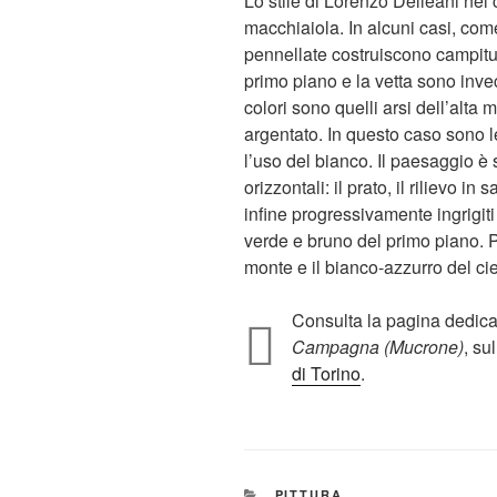
Lo stile di Lorenzo Delleani nel c
macchiaiola. In alcuni casi, com
pennellate costruiscono campit
primo piano e la vetta sono invec
colori sono quelli arsi dell’alta
argentato. In questo caso sono le
l’uso del bianco. Il paesaggio è 
orizzontali: il prato, il rilievo in
infine progressivamente ingrigiti 
verde e bruno del primo piano. Poi
monte e il bianco-azzurro del cie
Consulta la pagina dedicat
Campagna (Mucrone)
, su
di Torino
.
CATEGORIE
PITTURA