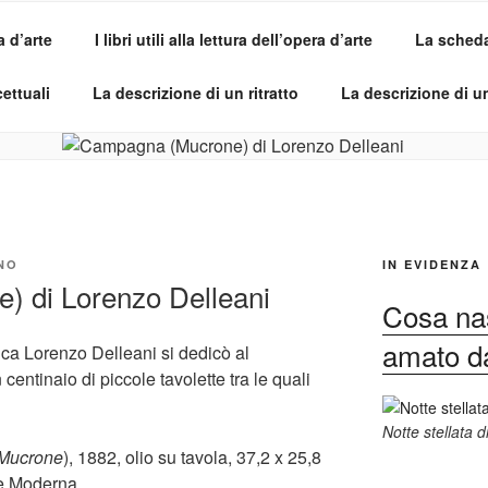
a d’arte
I libri utili alla lettura dell’opera d’arte
La scheda 
SI DELL'OPERA
pirle e imparare ad amarle
ettuali
La descrizione di un ritratto
La descrizione di 
NO
IN EVIDENZA
 di Lorenzo Delleani
Cosa nas
amato dag
rica Lorenzo Delleani si dedicò al
centinaio di piccole tavolette tra le quali
Notte stellata 
Mucrone
), 1882, olio su tavola, 37,2 x 25,8
te Moderna