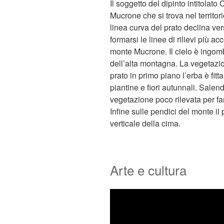
Il soggetto del dipinto intitolat
Mucrone che si trova nel territori
linea curva del prato declina vers
formarsi le linee di rilievi più ac
monte Mucrone. Il cielo è ingombr
dell’alta montagna. La vegetazi
prato in primo piano l’erba è fi
piantine e fiori autunnali. Salendo
vegetazione poco rilevata per far
Infine sulle pendici del monte il
verticale della cima.
Arte e cultura