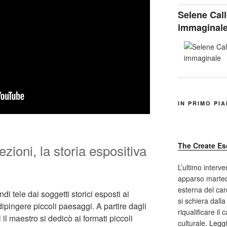
Selene Call
immaginal
IN PRIMO PI
The Create Es
ezioni, la storia espositiva
L’ultimo interve
apparso marted
esterna del car
di tele dai soggetti storici esposti ai
si schiera dalla
 dipingere piccoli paesaggi. A partire dagli
riqualificare il
i il maestro si dedicò ai formati piccoli
culturale.
Leggi