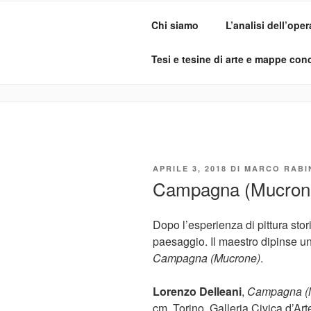
Salta
al
Chi siamo
L’analisi dell’oper
contenuto
ADO ANALI
Osservare le opere d'arte per ca
Tesi e tesine di arte e mappe conc
PUBBLICATO
APRILE 3, 2018
DI
MARCO RABI
IL
Campagna (Mucrone)
Dopo l’esperienza di pittura sto
paesaggio. Il maestro dipinse un 
Campagna (Mucrone)
.
Lorenzo Delleani
,
Campagna (
cm. Torino, Galleria Civica d’Ar