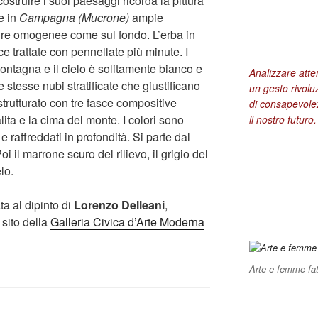
ostruire i suoi paesaggi ricorda la pittura
e in
Campagna (Mucrone)
ampie
ure omogenee come sul fondo. L’erba in
e trattate con pennellate più minute. I
 montagna e il cielo è solitamente bianco e
Analizzare att
 stesse nubi stratificate che giustificano
un gesto rivolu
strutturato con tre fasce compositive
di consapevolez
 salita e la cima del monte. I colori sono
il nostro futuro.
e raffreddati in profondità. Si parte dal
 il marrone scuro del rilievo, il grigio del
lo.
a al dipinto di
Lorenzo Delleani
,
l sito della
Galleria Civica d’Arte Moderna
Arte e femme fat