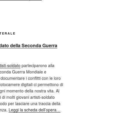
ATERALE
oldato della Seconda Guerra
tisti-soldato
parteciparono alla
econda Guerra Mondiale e
documentare i conflitti con le loro
fotocamere digitali ci permettono di
ni momento della nostra vita. Al
 di molti giovani artisti-soldato
odo per lasciare una traccia della
enza.
Leggi la scheda dell’opera…