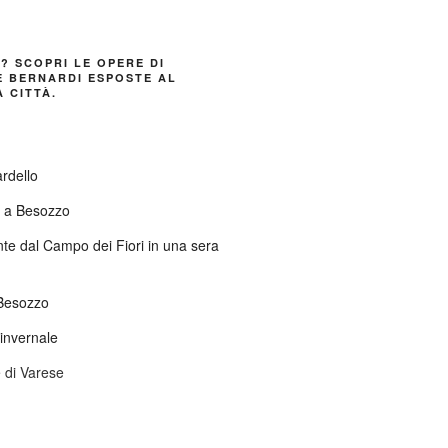
E? SCOPRI LE OPERE DI
 BERNARDI ESPOSTE AL
 CITTÀ.
ardello
o a Besozzo
nte dal Campo dei Fiori in una sera
Besozzo
invernale
 di Varese