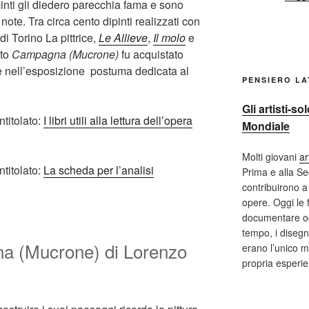
inti gli diedero parecchia fama e sono
 note. Tra circa cento dipinti realizzati con
di Torino La pittrice,
Le Allieve
,
Il molo
e
nto
Campagna (Mucrone)
fu acquistato
e nell’esposizione postuma dedicata al
PENSIERO L
Gli artisti-s
ntitolato:
I libri utili alla lettura dell’opera
Mondiale
Molti giovani
ar
ntitolato:
La scheda per l’analisi
Prima e alla S
contribuirono a 
opere. Oggi le 
documentare og
tempo, i disegni
na (Mucrone) di Lorenzo
erano l’unico m
propria esperi