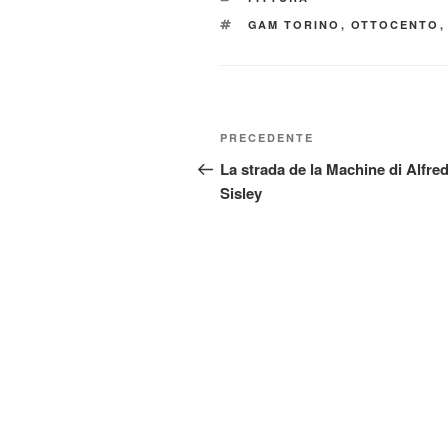
TAG
GAM TORINO
,
OTTOCENTO
Navigazione
Articolo
PRECEDENTE
articoli
precedente:
La strada de la Machine di Alfre
Sisley