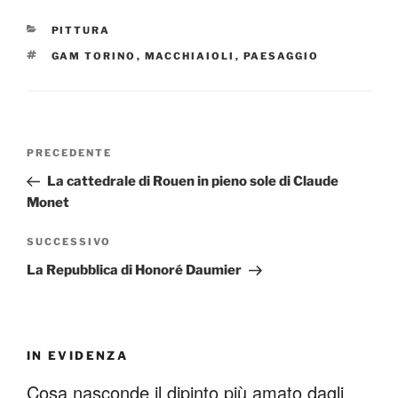
CATEGORIE
PITTURA
TAG
GAM TORINO
,
MACCHIAIOLI
,
PAESAGGIO
Navigazione
Articolo
PRECEDENTE
articoli
precedente:
La cattedrale di Rouen in pieno sole di Claude
Monet
Articolo
SUCCESSIVO
successivo
La Repubblica di Honoré Daumier
IN EVIDENZA
Cosa nasconde il dipinto più amato dagli