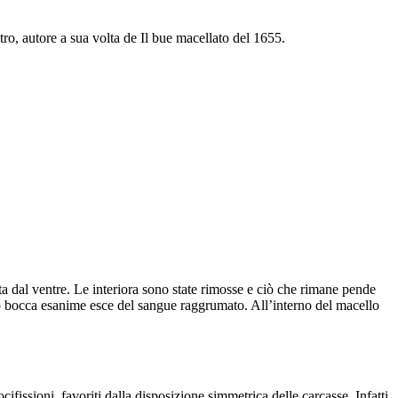
ro, autore a sua volta de Il bue macellato del 1655.
a dal ventre. Le interiora sono state rimosse e ciò che rimane pende
oro bocca esanime esce del sangue raggrumato. All’interno del macello
ifissioni, favoriti dalla disposizione simmetrica delle carcasse. Infatti