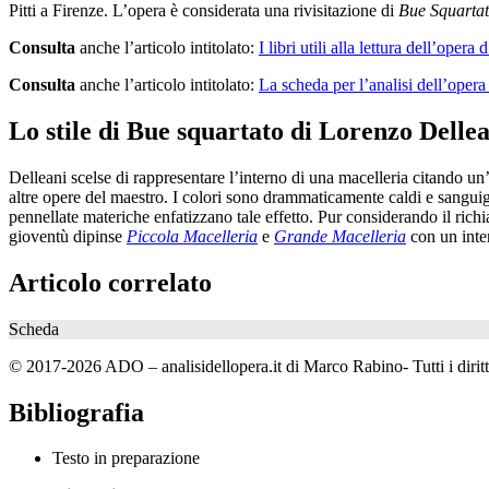
Pitti a Firenze. L’opera è considerata una rivisitazione di
Bue Squarta
Consulta
anche l’articolo intitolato:
I libri utili alla lettura dell’opera d
Consulta
anche l’articolo intitolato:
La scheda per l’analisi dell’opera
Lo stile di Bue squartato di Lorenzo Delle
Delleani scelse di rappresentare l’interno di una macelleria citando u
altre opere del maestro. I colori sono drammaticamente caldi e sanguig
pennellate materiche enfatizzano tale effetto. Pur considerando il richi
gioventù dipinse
Piccola Macelleria
e
Grande Macelleria
con un inten
Articolo correlato
Scheda
© 2017-2026 ADO – analisidellopera.it di Marco Rabino- Tutti i diritti
Bibliografia
Testo in preparazione