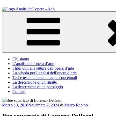
Salta
al
contenuto
ADO Analisi dell'opera
Osservare le opere d'arte per capirle e imparare ad amarle
Chi siamo
L’analisi dell’opera d’arte
I libri utili alla lettura dell’opera d’arte
La scheda per l’analisi dell’opera d’arte
Tesi e tesine di arte e mappe concettuali
La descrizione di un ritratto
La descrizione di un paesaggio
Contatti
Pubblicato
Marzo 13, 2018
Novembre 7, 2024
di
Marco Rabino
il
Bue squartato di Lorenzo Delleani