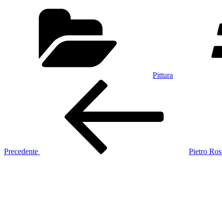
Categorie
Pittura
Navigazione
Articolo
precedente:
articoli
Precedente
Pietro Ros
Articolo
successivo