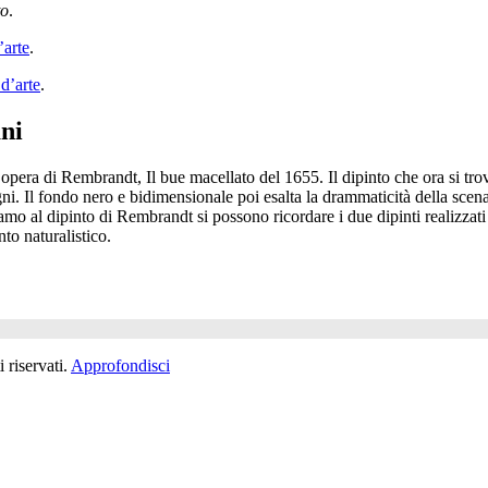
to
.
’arte
.
 d’arte
.
ani
n’opera di Rembrandt, Il bue macellato del 1655. Il dipinto che ora si 
ni. Il fondo nero e bidimensionale poi esalta la drammaticità della scen
amo al dipinto di Rembrandt si possono ricordare i due dipinti realizzati
to naturalistico.
 riservati.
Approfondisci