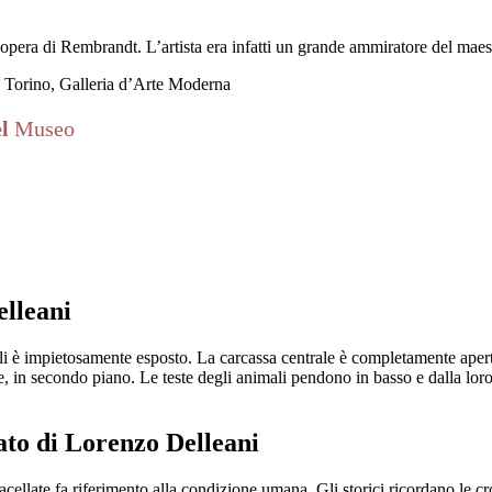
pera di Rembrandt. L’artista era infatti un grande ammiratore del maest
m. Torino, Galleria d’Arte Moderna
el
Museo
elleani
li è impietosamente esposto. La carcassa centrale è completamente apert
sse, in secondo piano. Le teste degli animali pendono in basso e dalla l
ato di Lorenzo Delleani
ellate fa riferimento alla condizione umana. Gli storici ricordano le croc