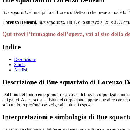
Bue squartato
è un dipinto di Lorenzo Delleani che prese a modello l’o
Lorenzo Delleani
,
Bue squartato
, 1881, olio su tavola, 25 x 37,5 c
Qui trovi l’immagine dell’opera, vai al sito della d
Indice
Descrizione
Storia
Analisi
Descrizione di Bue squartato di Lorenzo D
Dal buio del fondo emergono tre carcasse di bue. Il corpo degli anima
dai ganci. A destra e a sinistra del corpo sono appese due altre carca
solo un buio profondo avvolge gli animali esposti.
Interpretazioni e simbologia di Bue squart
La violenza che trapela dall’esposizione cruda e dura delle carcasse mac