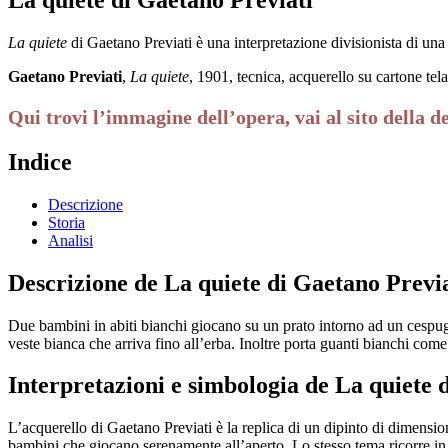
La quiete
di Gaetano Previati è una interpretazione divisionista di una 
Gaetano Previati
,
La quiete
, 1901, tecnica, acquerello su cartone te
Qui trovi l’immagine dell’opera, vai al sito della d
Indice
Descrizione
Storia
Analisi
Descrizione de La quiete di Gaetano Previ
Due bambini in abiti bianchi giocano su un prato intorno ad un cespugli
veste bianca che arriva fino all’erba. Inoltre porta guanti bianchi come 
Interpretazioni e simbologia de La quiete 
L’acquerello di Gaetano Previati è la replica di un dipinto di dimensi
bambini che giocano serenamente all’aperto. Lo stesso tema ricorre in alt