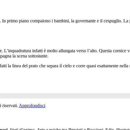
o. In primo piano compaiono i bambini, la governante e il cespuglio. La p
e. L’inquadratura infatti è molto allungata verso l’alto. Questa cornice va
pagna la scena sottostante.
tti la linea del prato che separa il cielo e corre quasi esattamente nella
 riservati.
Approfondisci
rasi
,
Stati d’animo. Arte e psiche tra Previati e Boccioni
. Ediz. illust