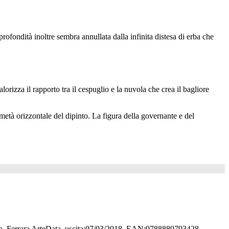
rofondità inoltre sembra annullata dalla infinita distesa di erba che
lorizza il rapporto tra il cespuglio e la nuvola che crea il bagliore
 metà orizzontale del dipinto. La figura della governante e del
rata, Ferrara ArteData, uscita:07/03/2018, EAN:9788889793428