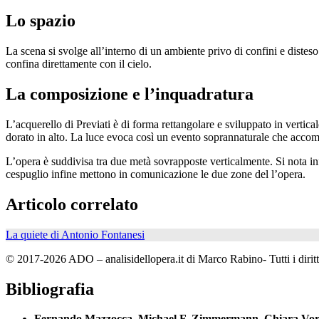
Lo spazio
La scena si svolge all’interno di un ambiente privo di confini e distes
confina direttamente con il cielo.
La composizione e l’inquadratura
L’acquerello di Previati è di forma rettangolare e sviluppato in vertical
dorato in alto. La luce evoca così un evento soprannaturale che accom
L’opera è suddivisa tra due metà sovrapposte verticalmente. Si nota infa
cespuglio infine mettono in comunicazione le due zone del l’opera.
Articolo correlato
La quiete di Antonio Fontanesi
© 2017-2026 ADO – analisidellopera.it di Marco Rabino- Tutti i diritti
Bibliografia
Fernando Mazzocca
,
Michael F. Zimmermann
,
Chiara Vor