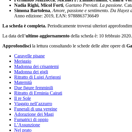
Nadia Righi,
Micol Forti
,
Gaetano Previati. La passione.
Cata
Simona Bartolena
,
Amore, passione e sentimento. Da Hayez 
Anno edizione: 2019, EAN: 9788863736649
La scheda è completa.
Periodicamente troverai ulteriori approfondime
La data dell’
ultimo aggiornamento
della scheda è: 10 febbraio 2020.
Approfondisci
la lettura consultando le schede delle altre opere di
Ga
Caravelle pisane
Meriggio
Madonna dei crisantemi
Madonna dei gigli
Ritratto di Luigi Arrigoni
Maternità
Due figure femminili
Ritratto di Erminia Cairati
Il re Sole
Viaggio nell’azzurro
Funerali di una vergine
Adorazione dei Magi
Fumatrici di oppio
L’Assunzione
Nel prato