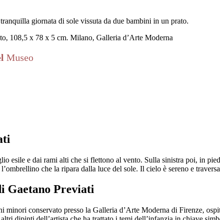
tranquilla giornata di sole vissuta da due bambini in un prato.
lato, 108,5 x 78 x 5 cm. Milano, Galleria d’Arte Moderna
el
Museo
ati
o esile e dai rami alti che si flettono al vento. Sulla sinistra poi, in p
l’ombrellino che la ripara dalla luce del sole. Il cielo è sereno e travers
di Gaetano Previati
oni minori conservato presso la Galleria d’Arte Moderna di Firenze, ospi
ri dipinti dell’artista che ha trattato i temi dell’infanzia in chiave simb