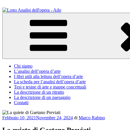
Salta
al
contenuto
ADO Analisi dell'opera
Osservare le opere d'arte per capirle e imparare ad amarle
Chi siamo
L’analisi dell’opera d’arte
I libri utili alla lettura dell’opera d’arte
La scheda per l’analisi dell’opera d’arte
Tesi e tesine di arte e mappe concettuali
La descrizione di un ritratto
La descrizione di un paesaggio
Contatti
Pubblicato
Febbraio 10, 2021
Novembre 24, 2024
di
Marco Rabino
il
La quiete di Gaetano Previati