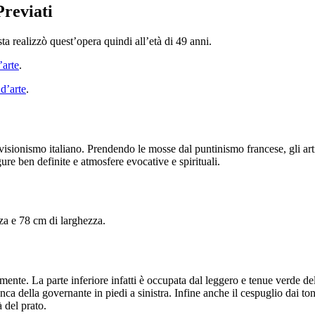
Previati
a realizzò quest’opera quindi all’età di 49 anni.
’arte
.
 d’arte
.
isionismo italiano. Prendendo le mosse dal puntinismo francese, gli artis
gure ben definite e atmosfere evocative e spirituali.
zza e 78 cm di larghezza.
te. La parte inferiore infatti è occupata dal leggero e tenue verde del 
anca della governante in piedi a sinistra. Infine anche il cespuglio dai 
à del prato.