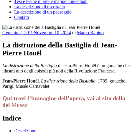
Tesi e tesine di arte e mappe concettuali
La descrizione di un ritratto
La descrizione di un paesaggio
Contatti
Pubblicato
Gennaio 2, 2019
Novembre 10, 2024
di
Marco Rabino
il
La distruzione della Bastiglia di Jean-
Pierre Houël
La distruzione della Bastiglia
di Jean-Pierre Houël è un gouache che
illustra uno degli episodi più noti della Rivoluzione Francese.
Jean-Pierre Houël
,
La distruzione della Bastiglia
, 1789, gouache.
Parigi, Musée Carnavalet
Qui trovi l’immagine dell’opera, vai al sito della
del
Museo
Indice
Descrizione