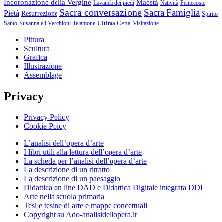
Incoronazione della Vergine
Maestà
Lavanda dei piedi
Natività
Pentecoste
Sacra conversazione
Sacra Famiglia
Pietà
Resurrezione
Spirito
Ultima Cena
Santo
Susanna e i Vecchioni
Telamone
Visitazione
Pittura
Scultura
Grafica
Illustrazione
Assemblage
Privacy
Privacy Policy
Cookie Poicy
L’analisi dell’opera d’arte
I libri utili alla lettura dell’opera d’arte
La scheda per l’analisi dell’opera d’arte
La descrizione di un ritratto
La descrizione di un paesaggio
Didattica on line DAD e Didattica Digitale integrata DDI
Arte nella scuola primaria
Tesi e tesine di arte e mappe concettuali
Copyright su Ado-analisidellopera.it