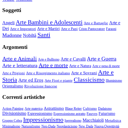
Soggetti
Arte Bambini e Adolescenti
Angeli
Arte e
Arte e Battaglie
Dei
Arte e Imperatori
Arte e Martiri
Arte e Papi
Cristo Pantocratore
Faraoni
Santi
Madonne
Nobiltà
Argomenti
Arte e Animali
Arte e Guerra
Arte e Cavalli
Arte e Bullismo
Arte e morte
Arte e letteratura
Arte e Natura
Arte e pena di morte
Arte e
Arte e Sovrani
Arte e Prigioni
Arte e Risorgimento italiano
Storia
Classicismo
Arte ed Eros
Arte Fiori e piante
Illuminismo
Orientalismo
Rivoluzione francese
Correnti artistiche
Astrattismo
Cubismo
Action Painting
Arte materica
Blaue Reiter
Dadaismo
Divisionismo
Espressionismo
Fauves
Futurismo
Espressionismo astratto
Impressionismo
Macchiaioli
Metafisica
Gruppo Cobra
Iperrealismo
Naturalismo
Minimalismo
Neo-Dada
Neoplasticismo
New Dada
Nuova Oggettività