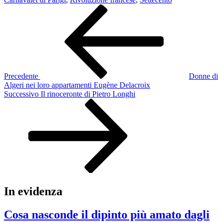
Navigazione
Articolo
precedente:
articoli
Precedente
Donne di
Algeri nei loro appartamenti Eugène Delacroix
Articolo
Successivo
Il rinoceronte di Pietro Longhi
successivo
In evidenza
Cosa nasconde il dipinto più amato dagli