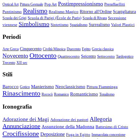
Postimpressionismo
Pop Art
Preraffaelliti
Optical Art
Pittura Gestuale
Realismo
Puntinismo
Realismo Magico
Ritorno all'Ordine
Scapigliatura
Scuola di Parigi (École de Paris)
Secessione
Scuola dei Grigi
Scuola di Rivara
Simbolismo
viennese
Sintetismo
Surrealismo
Valori Plastici
Spazialismo
Periodi
Cinquecento
Arte Greca
Civiltà Minoica
Duecento
Egitto
Grecia classica
Ottocento
Novecento
Quattrocento
Seicento
Settecento
Tardogotico
Trecento
XII sec
Stili
Barocco
Manierismo
Neoclassicismo
Pittura Fiamminga
Gotico
Rinascimento
Romanticismo
Rococò
Romanico
Tonalismo
Iconografia
Allegoria
Adorazione dei Magi
Adorazione dei pastori
Annunciazione
Assunzione della Madonna
Battesimo di Cristo
Crocifissione
Deposizione
Fuga in Egitto
Immacolata concezione