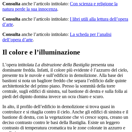
Consulta
anche l’articolo intitolato:
Con scienza e religione la
natura perde la sua innocenza
.
Consulta
anche l’articolo intitolato:
I libri utili alla lettura dell’opera
d’arte
.
Consulta
anche l’articolo intitolato:
La scheda per l’analisi
dell’opera d’arte
.
Il colore e l’illuminazione
L’opera intitolata
La distruzione della Bastiglia
presenta una
dominante fredda. Infatti, il colore più evidente è l’azzurro del cielo,
presente tra le nuvole e sull’edificio in demolizione. Alla base dei
bastioni si nota un bagliore freddo che separa l’edificio dalle quinte
architettoniche del primo piano. Presso la sommità della torre
centrale, sugli edifici di sinistra, sul bastione di destra e sulla folla ai
piedi del dipinto domina invece un ocra chiaro e scuro.
In alto, il profilo dell’edificio in demolizione si trova quasi in
controluce e si ritaglia contro il cielo. Anche gli edifici di sinistra e il
bastione di destra, con la vegetazione che vi cresce sopra, creano un
deciso contrasto contro le basi della Bastiglia. Esiste un leggero
contrasto di temperatura cromatica tra le zone colorate in azzurro e