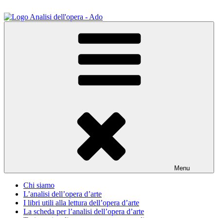
Salta
al
contenuto
ADO Analisi dell'opera
Osservare le opere d'arte per capirle e imparare ad amarle
Menu
Chi siamo
L’analisi dell’opera d’arte
I libri utili alla lettura dell’opera d’arte
La scheda per l’analisi dell’opera d’arte