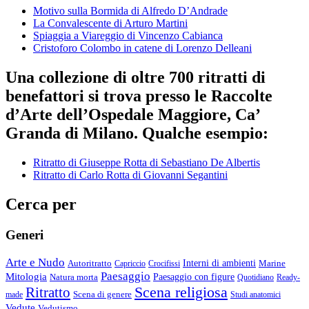
Motivo sulla Bormida di Alfredo D’Andrade
La Convalescente di Arturo Martini
Spiaggia a Viareggio di Vincenzo Cabianca
Cristoforo Colombo in catene di Lorenzo Delleani
Una collezione di oltre 700 ritratti di
benefattori si trova presso le Raccolte
d’Arte dell’Ospedale Maggiore, Ca’
Granda di Milano. Qualche esempio:
Ritratto di Giuseppe Rotta di Sebastiano De Albertis
Ritratto di Carlo Rotta di Giovanni Segantini
Cerca per
Generi
Arte e Nudo
Autoritratto
Interni di ambienti
Marine
Capriccio
Crocifissi
Paesaggio
Mitologia
Natura morta
Paesaggio con figure
Quotidiano
Ready-
Scena religiosa
Ritratto
Scena di genere
made
Studi anatomici
Vedute
Vedutismo