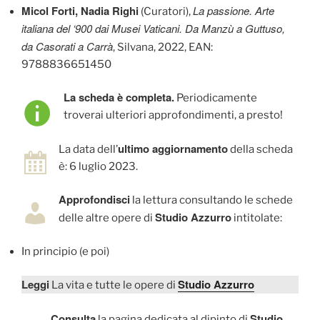
Micol Forti, Nadia Righi
La passione. Arte
(Curatori),
italiana del ‘900 dai Musei Vaticani. Da Manzù a Guttuso,
da Casorati a Carrà
, Silvana, 2022, EAN:
9788836651450
La scheda è completa.
Periodicamente
troverai ulteriori approfondimenti, a presto!
ultimo aggiornamento
La data dell’
della scheda
è: 6 luglio 2023.
Approfondisci
la lettura consultando le schede
Studio Azzurro
delle altre opere di
intitolate:
In principio (e poi)
Leggi
Studio Azzurro
La vita e tutte le opere di
Consulta
Studio
la pagina dedicata al dipinto di