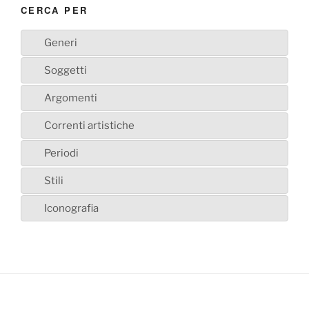
CERCA PER
Generi
Soggetti
Argomenti
Correnti artistiche
Periodi
Stili
Iconografia