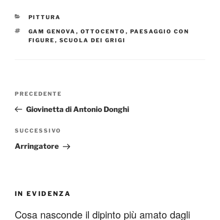
CATEGORIE
PITTURA
TAG
GAM GENOVA
,
OTTOCENTO
,
PAESAGGIO CON
FIGURE
,
SCUOLA DEI GRIGI
Navigazione
Articolo
PRECEDENTE
articoli
precedente:
Giovinetta di Antonio Donghi
Articolo
SUCCESSIVO
successivo
Arringatore
IN EVIDENZA
Cosa nasconde il dipinto più amato dagli