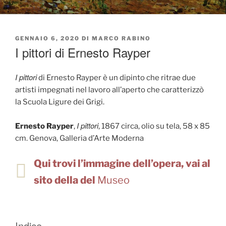
PUBBLICATO
GENNAIO 6, 2020
DI
MARCO RABINO
IL
I pittori di Ernesto Rayper
I pittori
di Ernesto Rayper è un dipinto che ritrae due
artisti impegnati nel lavoro all’aperto che caratterizzò
la Scuola Ligure dei Grigi.
I pittori
Ernesto Rayper
,
, 1867 circa, olio su tela, 58 x 85
cm. Genova, Galleria d’Arte Moderna
Qui trovi l’immagine dell’opera, vai al
sito della del
Museo
Indice