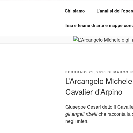
Salta
al
Chi siamo
L’analisi dell’oper
contenuto
ADO ANALI
Osservare le opere d'arte per ca
Tesi e tesine di arte e mappe conc
PUBBLICATO
FEBBRAIO 21, 2018
DI
MARCO R
IL
L’Arcangelo Michele e
Cavalier d’Arpino
Giuseppe Cesari detto il Cavalie
gli angeli ribelli
che racconta la 
negli inferi.