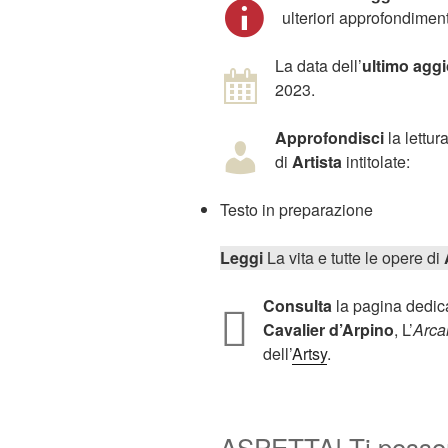
ulteriori approfondiment
La data dell’
ultimo agg
2023.
Approfondisci
la lettur
di
Artista
intitolate:
Testo in preparazione
Leggi
La vita e tutte le opere di
Consulta
la pagina dedica
Cavalier d’Arpino
, L’
Arcan
dell’
Artsy
.
ASPETTA! Ti posson