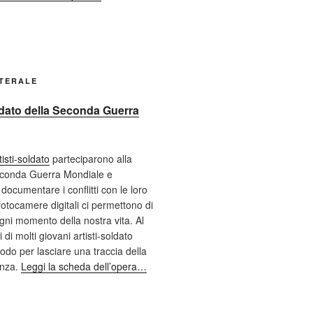
ATERALE
oldato della Seconda Guerra
tisti-soldato
parteciparono alla
econda Guerra Mondiale e
documentare i conflitti con le loro
fotocamere digitali ci permettono di
ni momento della nostra vita. Al
 di molti giovani artisti-soldato
odo per lasciare una traccia della
enza.
Leggi la scheda dell’opera…