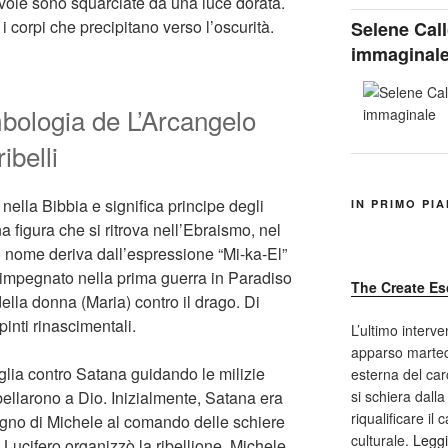
vole sono squarciate da una luce dorata.
i corpi che precipitano verso l’oscurità.
Selene Call
immaginal
mbologia de L’Arcangelo
ibelli
 nella Bibbia e significa principe degli
IN PRIMO PI
 figura che si ritrova nell’Ebraismo, nel
uo nome deriva dall’espressione “Mi-ka-El”
 impegnato nella prima guerra in Paradiso
The Create Es
ella donna (Maria) contro il drago. Di
inti rinascimentali.
L’ultimo interve
apparso marted
aglia contro Satana guidando le milizie
esterna del car
ribellarono a Dio. Inizialmente, Satana era
si schiera dalla
riqualificare il
gno di Michele al comando delle schiere
culturale.
Leggi
 Lucifero organizzò la ribellione, Michele