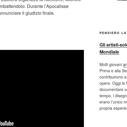
combattendolo. Durante l’Apocalisse
nnunciare il giudizio finale.
PENSIERO L
Gli artisti-s
Mondiale
Molti giovani
ar
Prima e alla S
contribuirono a 
opere. Oggi le 
documentare og
tempo, i disegni
erano l’unico m
propria esperi