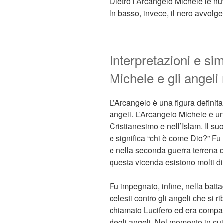
Dietro l’Arcangelo Michele le nu
In basso, invece, il nero avvolge 
Interpretazioni e si
Michele e gli angeli r
L’Arcangelo è una figura definita
angeli. L’Arcangelo Michele è una
Cristianesimo e nell’Islam. Il s
e significa “chi è come Dio?” Fu
e nella seconda guerra terrena d
questa vicenda esistono molti dip
Fu impegnato, infine, nella batt
celesti contro gli angeli che si 
chiamato Lucifero ed era compa
degli angeli. Nel momento in cui