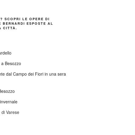
E? SCOPRI LE OPERE DI
 BERNARDI ESPOSTE AL
 CITTÀ.
ardello
o a Besozzo
nte dal Campo dei Fiori in una sera
Besozzo
invernale
 di Varese