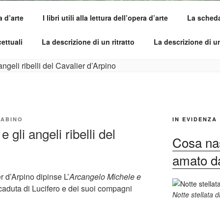
a d’arte
I libri utili alla lettura dell’opera d’arte
La scheda 
SI DELL'OPERA
pirle e imparare ad amarle
ettuali
La descrizione di un ritratto
La descrizione di 
ABINO
IN EVIDENZA
 gli angeli ribelli del
Cosa nas
amato dag
r d’Arpino dipinse L’
Arcangelo Michele e
caduta di Lucifero e dei suoi compagni
Notte stellata 