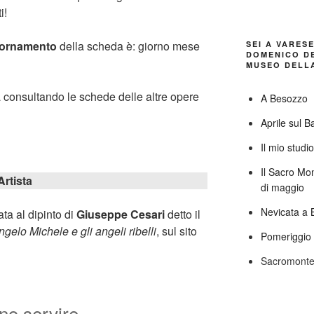
i!
iornamento
della scheda è: giorno mese
SEI A VARES
DOMENICO DE
MUSEO DELLA
a consultando le schede delle altre opere
A Besozzo
Aprile sul B
Il mio studi
Il Sacro Mo
Artista
di maggio
Nevicata a 
ta al dipinto di
Giuseppe Cesari
detto il
gelo Michele e gli angeli ribelli
, sul sito
Pomeriggio 
Sacromonte
o servire