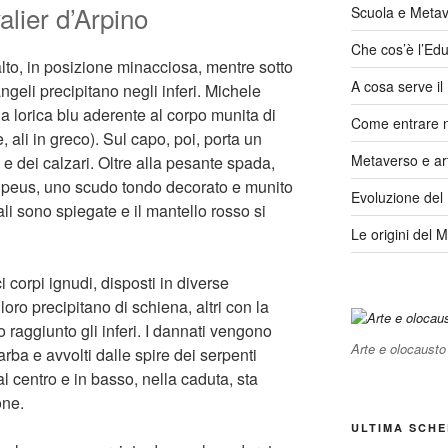
valier d’Arpino
Scuola e Meta
Che cos’è l’Edu
lto, in posizione minacciosa, mentre sotto
A cosa serve i
angeli precipitano negli inferi. Michele
 lorica blu aderente al corpo munita di
Come entrare 
, ali in greco). Sul capo, poi, porta un
Metaverso e ar
 dei calzari. Oltre alla pesante spada,
lipeus, uno scudo tondo decorato e munito
Evoluzione del
 ali sono spiegate e il mantello rosso si
Le origini del 
ci corpi ignudi, disposti in diverse
loro precipitano di schiena, altri con la
o raggiunto gli inferi. I dannati vengono
Arte e olocausto
rba e avvolti dalle spire dei serpenti
 al centro e in basso, nella caduta, sta
one.
ULTIMA SCHE