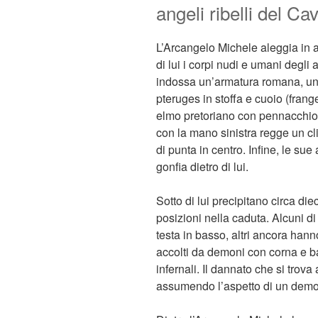
angeli ribelli del Ca
L’Arcangelo Michele aleggia in a
di lui i corpi nudi e umani degli 
indossa un’armatura romana, una
pteruges in stoffa e cuoio (frange
elmo pretoriano con pennacchio e
con la mano sinistra regge un c
di punta in centro. Infine, le sue
gonfia dietro di lui.
Sotto di lui precipitano circa die
posizioni nella caduta. Alcuni di 
testa in basso, altri ancora hann
accolti da demoni con corna e ba
infernali. Il dannato che si trova
assumendo l’aspetto di un dem