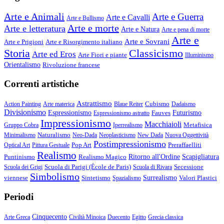
Arte e Animali
Arte e Guerra
Arte e Cavalli
Arte e Bullismo
Arte e morte
Arte e letteratura
Arte e Natura
Arte e pena di morte
Arte e
Arte e Sovrani
Arte e Prigioni
Arte e Risorgimento italiano
Storia
Classicismo
Arte ed Eros
Arte Fiori e piante
Illuminismo
Orientalismo
Rivoluzione francese
Correnti artistiche
Astrattismo
Cubismo
Action Painting
Arte materica
Blaue Reiter
Dadaismo
Divisionismo
Espressionismo
Fauves
Futurismo
Espressionismo astratto
Impressionismo
Macchiaioli
Metafisica
Gruppo Cobra
Iperrealismo
Naturalismo
Minimalismo
Neo-Dada
Neoplasticismo
New Dada
Nuova Oggettività
Postimpressionismo
Pop Art
Preraffaelliti
Optical Art
Pittura Gestuale
Realismo
Puntinismo
Realismo Magico
Ritorno all'Ordine
Scapigliatura
Scuola di Parigi (École de Paris)
Secessione
Scuola dei Grigi
Scuola di Rivara
Simbolismo
viennese
Sintetismo
Surrealismo
Valori Plastici
Spazialismo
Periodi
Cinquecento
Arte Greca
Civiltà Minoica
Duecento
Egitto
Grecia classica