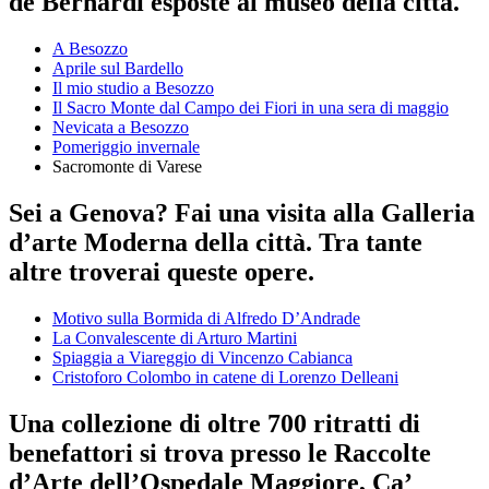
de Bernardi esposte al museo della città.
A Besozzo
Aprile sul Bardello
Il mio studio a Besozzo
Il Sacro Monte dal Campo dei Fiori in una sera di maggio
Nevicata a Besozzo
Pomeriggio invernale
Sacromonte di Varese
Sei a Genova? Fai una visita alla Galleria
d’arte Moderna della città. Tra tante
altre troverai queste opere.
Motivo sulla Bormida di Alfredo D’Andrade
La Convalescente di Arturo Martini
Spiaggia a Viareggio di Vincenzo Cabianca
Cristoforo Colombo in catene di Lorenzo Delleani
Una collezione di oltre 700 ritratti di
benefattori si trova presso le Raccolte
d’Arte dell’Ospedale Maggiore, Ca’