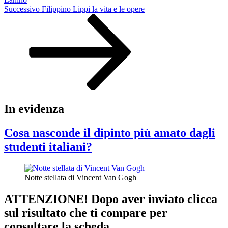
Articolo
Successivo
Filippino Lippi la vita e le opere
successivo
In evidenza
Cosa nasconde il dipinto più amato dagli
studenti italiani?
Notte stellata di Vincent Van Gogh
ATTENZIONE! Dopo aver inviato clicca
sul risultato che ti compare per
consultare la scheda