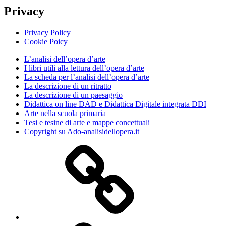
Privacy
Privacy Policy
Cookie Poicy
L’analisi dell’opera d’arte
I libri utili alla lettura dell’opera d’arte
La scheda per l’analisi dell’opera d’arte
La descrizione di un ritratto
La descrizione di un paesaggio
Didattica on line DAD e Didattica Digitale integrata DDI
Arte nella scuola primaria
Tesi e tesine di arte e mappe concettuali
Copyright su Ado-analisidellopera.it
Privacy
Policy
Cookie