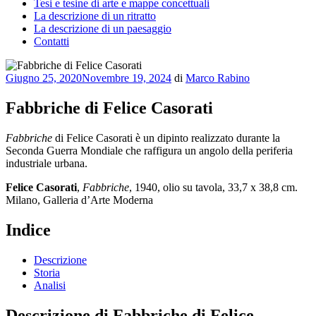
Tesi e tesine di arte e mappe concettuali
La descrizione di un ritratto
La descrizione di un paesaggio
Contatti
Pubblicato
Giugno 25, 2020
Novembre 19, 2024
di
Marco Rabino
il
Fabbriche di Felice Casorati
Fabbriche
di Felice Casorati è un dipinto realizzato durante la
Seconda Guerra Mondiale che raffigura un angolo della periferia
industriale urbana.
Felice Casorati
,
Fabbriche
, 1940, olio su tavola, 33,7 x 38,8 cm.
Milano, Galleria d’Arte Moderna
Indice
Descrizione
Storia
Analisi
Descrizione di Fabbriche di Felice