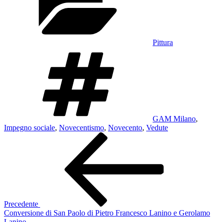
Pittura
Tag
GAM Milano
,
Impegno sociale
,
Novecentismo
,
Novecento
,
Vedute
Navigazione
Articolo
precedente:
articoli
Precedente
Conversione di San Paolo di Pietro Francesco Lanino e Gerolamo
Lanino