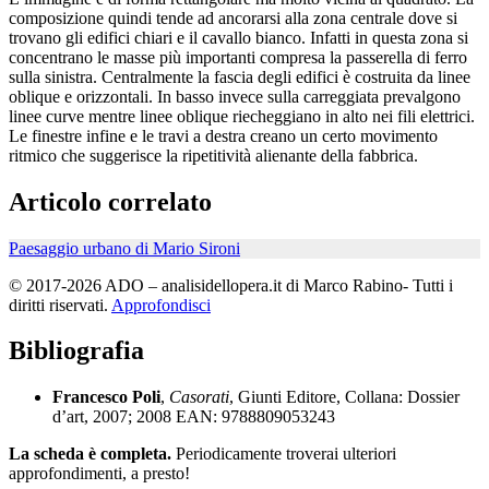
composizione quindi tende ad ancorarsi alla zona centrale dove si
trovano gli edifici chiari e il cavallo bianco. Infatti in questa zona si
concentrano le masse più importanti compresa la passerella di ferro
sulla sinistra. Centralmente la fascia degli edifici è costruita da linee
oblique e orizzontali. In basso invece sulla carreggiata prevalgono
linee curve mentre linee oblique riecheggiano in alto nei fili elettrici.
Le finestre infine e le travi a destra creano un certo movimento
ritmico che suggerisce la ripetitività alienante della fabbrica.
Articolo correlato
Paesaggio urbano di Mario Sironi
© 2017-2026 ADO – analisidellopera.it di Marco Rabino- Tutti i
diritti riservati.
Approfondisci
Bibliografia
Francesco Poli
,
Casorati
, Giunti Editore, Collana: Dossier
d’art, 2007; 2008 EAN: 9788809053243
La scheda è completa.
Periodicamente troverai ulteriori
approfondimenti, a presto!