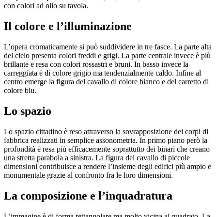
con colori ad olio su tavola.
Il colore e l’illuminazione
L’opera cromaticamente si può suddividere in tre fasce. La parte alta
del cielo presenta colori freddi e grigi. La parte centrale invece è più
brillante e resa con colori rossastri e bruni. In basso invece la
carreggiata è di colore grigio ma tendenzialmente caldo. Infine al
centro emerge la figura del cavallo di colore bianco e del carretto di
colore blu.
Lo spazio
Lo spazio cittadino è reso attraverso la sovrapposizione dei corpi di
fabbrica realizzati in semplice assonometria. In primo piano però la
profondità è resa più efficacemente soprattutto dei binari che creano
una stretta parabola a sinistra. La figura del cavallo di piccole
dimensioni contribuisce a rendere l’insieme degli edifici più ampio e
monumentale grazie al confronto fra le loro dimensioni.
La composizione e l’inquadratura
L’immagine è di forma rettangolare ma molto vicina al quadrato. La