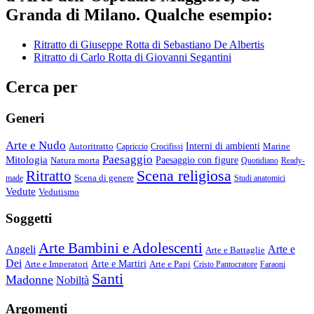
Granda di Milano. Qualche esempio:
Ritratto di Giuseppe Rotta di Sebastiano De Albertis
Ritratto di Carlo Rotta di Giovanni Segantini
Cerca per
Generi
Arte e Nudo
Autoritratto
Interni di ambienti
Marine
Capriccio
Crocifissi
Paesaggio
Mitologia
Natura morta
Paesaggio con figure
Quotidiano
Ready-
Scena religiosa
Ritratto
Scena di genere
made
Studi anatomici
Vedute
Vedutismo
Soggetti
Arte Bambini e Adolescenti
Angeli
Arte e
Arte e Battaglie
Dei
Arte e Imperatori
Arte e Martiri
Arte e Papi
Cristo Pantocratore
Faraoni
Santi
Madonne
Nobiltà
Argomenti