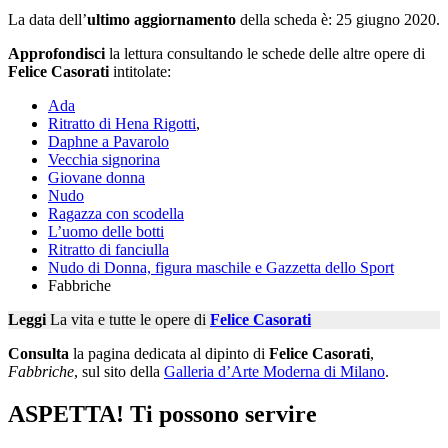
La data dell’
ultimo aggiornamento
della scheda è: 25 giugno 2020.
Approfondisci
la lettura consultando le schede delle altre opere di
Felice Casorati
intitolate:
Ada
Ritratto di Hena Rigotti
,
Daphne a Pavarolo
Vecchia signorina
Giovane donna
Nudo
Ragazza con scodella
L’uomo delle botti
Ritratto di fanciulla
Nudo di Donna, figura maschile e Gazzetta dello Sport
Fabbriche
Leggi
La vita e tutte le opere di
Felice Casorati
Consulta
la pagina dedicata al dipinto di
Felice Casorati
,
Fabbriche
, sul sito della
Galleria d’Arte Moderna di Milano
.
ASPETTA! Ti possono servire