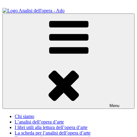
Salta
al
contenuto
ADO Analisi dell'opera
Osservare le opere d'arte per capirle e imparare ad amarle
Menu
Chi siamo
L’analisi dell’opera d’arte
I libri utili alla lettura dell’opera d’arte
La scheda per l’analisi dell’opera d’arte