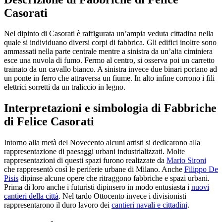
Casorati
Nel dipinto di Casorati è raffigurata un’ampia veduta cittadina nella
quale si individuano diversi corpi di fabbrica. Gli edifici inoltre sono
ammassati nella parte centrale mentre a sinistra da un’alta ciminiera
esce una nuvola di fumo. Fermo al centro, si osserva poi un carretto
trainato da un cavallo bianco. A sinistra invece due binari portano ad
un ponte in ferro che attraversa un fiume. In alto infine corrono i fili
elettrici sorretti da un traliccio in legno.
Interpretazioni e simbologia di Fabbriche
di Felice Casorati
Intorno alla metà del Novecento alcuni artisti si dedicarono alla
rappresentazione di paesaggi urbani industrializzati. Molte
rappresentazioni di questi spazi furono realizzate da
Mario Sironi
che rappresentò così le periferie urbane di Milano. Anche
Filippo De
Pisis
dipinse alcune opere che ritraggono fabbriche e spazi urbani.
Prima di loro anche i futuristi dipinsero in modo entusiasta i
nuovi
cantieri della città
. Nel tardo Ottocento invece i divisionisti
rappresentarono il duro lavoro dei
cantieri navali e cittadini
.