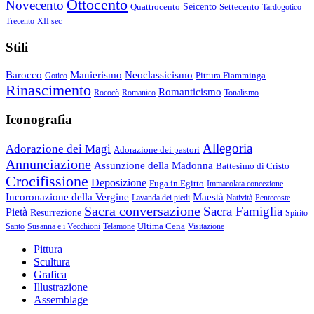
Ottocento
Novecento
Quattrocento
Seicento
Settecento
Tardogotico
Trecento
XII sec
Stili
Barocco
Manierismo
Neoclassicismo
Pittura Fiamminga
Gotico
Rinascimento
Romanticismo
Rococò
Romanico
Tonalismo
Iconografia
Allegoria
Adorazione dei Magi
Adorazione dei pastori
Annunciazione
Assunzione della Madonna
Battesimo di Cristo
Crocifissione
Deposizione
Fuga in Egitto
Immacolata concezione
Incoronazione della Vergine
Maestà
Lavanda dei piedi
Natività
Pentecoste
Sacra conversazione
Sacra Famiglia
Pietà
Resurrezione
Spirito
Ultima Cena
Santo
Susanna e i Vecchioni
Telamone
Visitazione
Pittura
Scultura
Grafica
Illustrazione
Assemblage