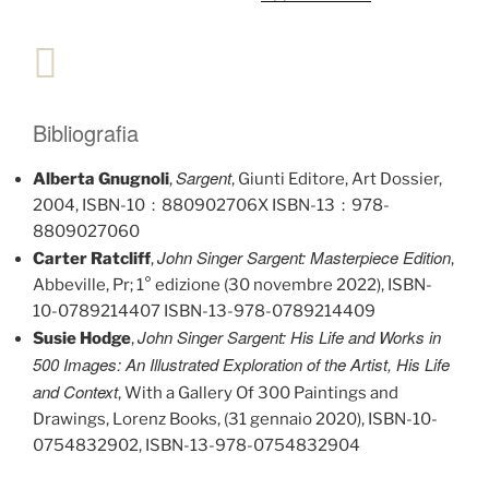
Bibliografia
Sargent
Alberta Gnugnoli
,
, Giunti Editore, Art Dossier,
2004, ISBN-10 ‏ : ‎ 880902706X ISBN-13 ‏ : ‎ 978-
8809027060
John Singer Sargent: Masterpiece Edition
Carter Ratcliff
,
,
Abbeville, Pr; 1° edizione (30 novembre 2022), ISBN-
10-0789214407 ISBN-13-978-0789214409
John Singer Sargent: His Life and Works in
Susie Hodge
,
500 Images: An Illustrated Exploration of the Artist, His Life
and Context
, With a Gallery Of 300 Paintings and
Drawings, Lorenz Books, (31 gennaio 2020), ISBN-10-
0754832902, ISBN-13-978-0754832904