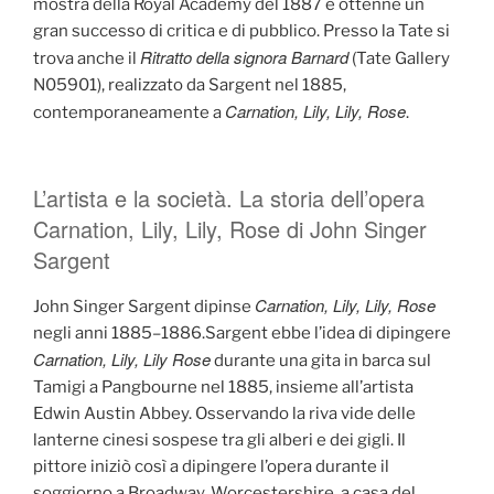
mostra della Royal Academy del 1887 e ottenne un
gran successo di critica e di pubblico. Presso la Tate si
Ritratto della signora Barnard
trova anche il
(Tate Gallery
N05901), realizzato da Sargent nel 1885,
Carnation, Lily, Lily, Rose
contemporaneamente a
.
L’artista e la società. La storia dell’opera
Carnation, Lily, Lily, Rose di John Singer
Sargent
Carnation, Lily, Lily, Rose
John Singer Sargent dipinse
negli anni 1885–1886.Sargent ebbe l’idea di dipingere
Carnation, Lily, Lily Rose
durante una gita in barca sul
Tamigi a Pangbourne nel 1885, insieme all’artista
Edwin Austin Abbey. Osservando la riva vide delle
lanterne cinesi sospese tra gli alberi e dei gigli. Il
pittore iniziò così a dipingere l’opera durante il
soggiorno a Broadway, Worcestershire, a casa del