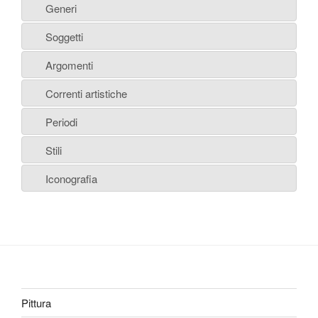
Generi
Soggetti
Argomenti
Correnti artistiche
Periodi
Stili
Iconografia
Pittura