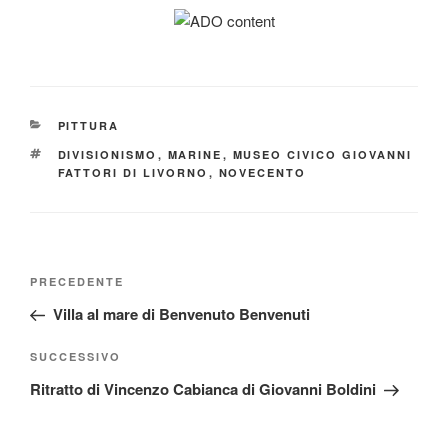
CATEGORIE
PITTURA
TAG
DIVISIONISMO
,
MARINE
,
MUSEO CIVICO GIOVANNI
FATTORI DI LIVORNO
,
NOVECENTO
Navigazione
Articolo
PRECEDENTE
articoli
precedente:
Villa al mare di Benvenuto Benvenuti
Articolo
SUCCESSIVO
successivo
Ritratto di Vincenzo Cabianca di Giovanni Boldini