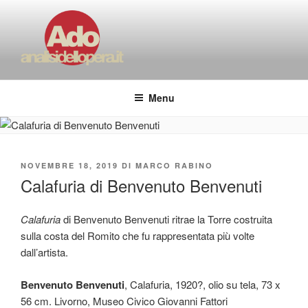
Salta
al
contenuto
ADO ANALISI DELL'OPERA
Osservare le opere d'arte per capirle e imparare ad amarle
Menu
PUBBLICATO
NOVEMBRE 18, 2019
DI
MARCO RABINO
IL
Calafuria di Benvenuto Benvenuti
Calafuria
di Benvenuto Benvenuti ritrae la Torre costruita
sulla costa del Romito che fu rappresentata più volte
dall’artista.
Benvenuto Benvenuti
, Calafuria, 1920?, olio su tela, 73 x
56 cm. Livorno, Museo Civico Giovanni Fattori