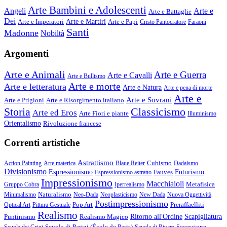
Arte Bambini e Adolescenti
Angeli
Arte e
Arte e Battaglie
Dei
Arte e Imperatori
Arte e Martiri
Arte e Papi
Cristo Pantocratore
Faraoni
Santi
Madonne
Nobiltà
Argomenti
Arte e Animali
Arte e Guerra
Arte e Cavalli
Arte e Bullismo
Arte e morte
Arte e letteratura
Arte e Natura
Arte e pena di morte
Arte e
Arte e Sovrani
Arte e Prigioni
Arte e Risorgimento italiano
Storia
Classicismo
Arte ed Eros
Arte Fiori e piante
Illuminismo
Orientalismo
Rivoluzione francese
Correnti artistiche
Astrattismo
Cubismo
Action Painting
Arte materica
Blaue Reiter
Dadaismo
Divisionismo
Espressionismo
Fauves
Futurismo
Espressionismo astratto
Impressionismo
Macchiaioli
Metafisica
Gruppo Cobra
Iperrealismo
Naturalismo
Minimalismo
Neo-Dada
Neoplasticismo
New Dada
Nuova Oggettività
Postimpressionismo
Pop Art
Preraffaelliti
Optical Art
Pittura Gestuale
Realismo
Puntinismo
Realismo Magico
Ritorno all'Ordine
Scapigliatura
Scuola di Parigi (École de Paris)
Secessione
Scuola dei Grigi
Scuola di Rivara