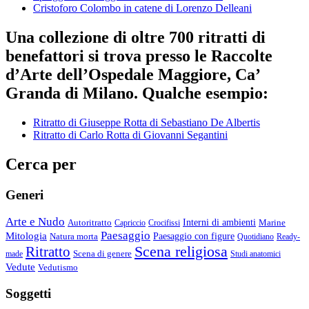
Cristoforo Colombo in catene di Lorenzo Delleani
Una collezione di oltre 700 ritratti di
benefattori si trova presso le Raccolte
d’Arte dell’Ospedale Maggiore, Ca’
Granda di Milano. Qualche esempio:
Ritratto di Giuseppe Rotta di Sebastiano De Albertis
Ritratto di Carlo Rotta di Giovanni Segantini
Cerca per
Generi
Arte e Nudo
Autoritratto
Interni di ambienti
Marine
Capriccio
Crocifissi
Paesaggio
Mitologia
Natura morta
Paesaggio con figure
Quotidiano
Ready-
Scena religiosa
Ritratto
Scena di genere
made
Studi anatomici
Vedute
Vedutismo
Soggetti