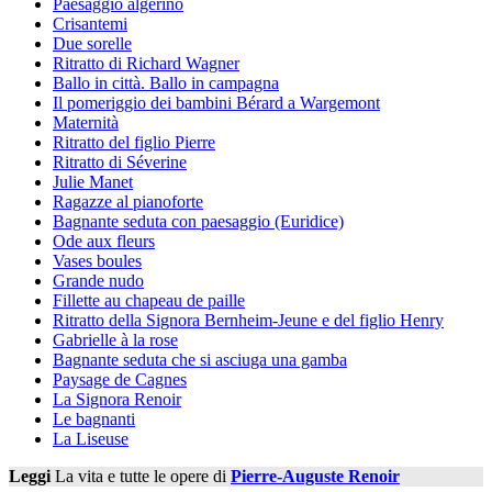
Paesaggio algerino
Crisantemi
Due sorelle
Ritratto di Richard Wagner
Ballo in città. Ballo in campagna
Il pomeriggio dei bambini Bérard a Wargemont
Maternità
Ritratto del figlio Pierre
Ritratto di Séverine
Julie Manet
Ragazze al pianoforte
Bagnante seduta con paesaggio (Euridice)
Ode aux fleurs
Vases boules
Grande nudo
Fillette au chapeau de paille
Ritratto della Signora Bernheim-Jeune e del figlio Henry
Gabrielle à la rose
Bagnante seduta che si asciuga una gamba
Paysage de Cagnes
La Signora Renoir
Le bagnanti
La Liseuse
Leggi
La vita e tutte le opere di
Pierre-Auguste Renoir