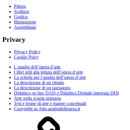
Pittura
Scultura
Grafica
Illustrazione
Assemblage
Privacy
Privacy Policy
Cookie Poicy
L’analisi dell’opera d’arte
I libri utili alla lettura dell’opera d’arte
La scheda per l’analisi dell’opera d’arte
La descrizione di un ritratto
La descrizione di un paesaggio
Didattica on line DAD e Didattica Digitale integrata DDI
Arte nella scuola primaria
Tesi e tesine di arte e mappe concettuali
Copyright su Ado-analisidellopera.it
Privacy
Policy