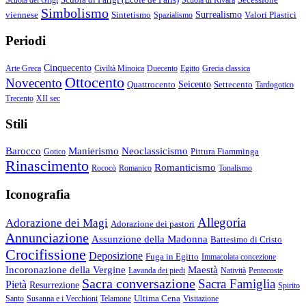
Simbolismo
viennese
Sintetismo
Surrealismo
Valori Plastici
Spazialismo
Periodi
Cinquecento
Arte Greca
Civiltà Minoica
Duecento
Egitto
Grecia classica
Ottocento
Novecento
Quattrocento
Seicento
Settecento
Tardogotico
Trecento
XII sec
Stili
Barocco
Manierismo
Neoclassicismo
Pittura Fiamminga
Gotico
Rinascimento
Romanticismo
Rococò
Romanico
Tonalismo
Iconografia
Allegoria
Adorazione dei Magi
Adorazione dei pastori
Annunciazione
Assunzione della Madonna
Battesimo di Cristo
Crocifissione
Deposizione
Fuga in Egitto
Immacolata concezione
Incoronazione della Vergine
Maestà
Lavanda dei piedi
Natività
Pentecoste
Sacra conversazione
Sacra Famiglia
Pietà
Resurrezione
Spirito
Ultima Cena
Santo
Susanna e i Vecchioni
Telamone
Visitazione