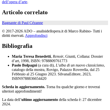
dell’opera d’arte
.
Articolo correlato
Bagnante di Paul Cézanne
© 2017-2026 ADO – analisidellopera.it di Marco Rabino- Tutti i
diritti riservati.
Approfondisci
Bibliografia
Maria Teresa Benedetti
,
Renoir
, Giunti, Collana: Dossier
d’art, 1998, ISBN: 9788809761773
Paolo Bolpagni
(a cura di),
L’alba di un nuovo classicismo
,
catalogo della mostra, Rovigo, Palazzo Roverella, dal 25
Febbraio al 25 Giugno 2023. SilvanaEditore, 2023,
ISBN9788836654420
Scheda in aggiornamento.
Torna fra qualche giorno e troverai
ulteriori approfondimenti!
La data dell’
ultimo aggiornamento
della scheda è: 27 dicembre
2024.