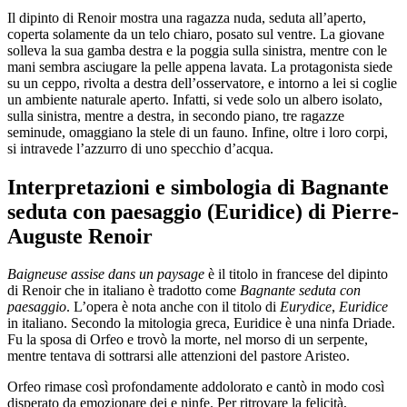
Il dipinto di Renoir mostra una ragazza nuda, seduta all’aperto,
coperta solamente da un telo chiaro, posato sul ventre. La giovane
solleva la sua gamba destra e la poggia sulla sinistra, mentre con le
mani sembra asciugare la pelle appena lavata. La protagonista siede
su un ceppo, rivolta a destra dell’osservatore, e intorno a lei si coglie
un ambiente naturale aperto. Infatti, si vede solo un albero isolato,
sulla sinistra, mentre a destra, in secondo piano, tre ragazze
seminude, omaggiano la stele di un fauno. Infine, oltre i loro corpi,
si intravede l’azzurro di uno specchio d’acqua.
Interpretazioni e simbologia di Bagnante
seduta con paesaggio (Euridice) di Pierre-
Auguste Renoir
Baigneuse assise dans un paysage
è il titolo in francese del dipinto
di Renoir che in italiano è tradotto come
Bagnante seduta con
paesaggio
. L’opera è nota anche con il titolo di
Eurydice
,
Euridice
in italiano. Secondo la mitologia greca, Euridice è una ninfa Driade.
Fu la sposa di Orfeo e trovò la morte, nel morso di un serpente,
mentre tentava di sottrarsi alle attenzioni del pastore Aristeo.
Orfeo rimase così profondamente addolorato e cantò in modo così
disperato da emozionare dei e ninfe. Per ritrovare la felicità,