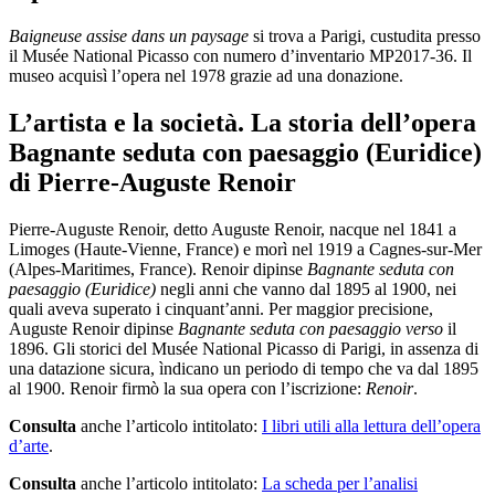
Baigneuse assise dans un paysage
si trova a Parigi, custudita presso
il Musée National Picasso con numero d’inventario MP2017-36. Il
museo acquisì l’opera nel 1978 grazie ad una donazione.
L’artista e la società. La storia dell’opera
Bagnante seduta con paesaggio (Euridice)
di Pierre-Auguste Renoir
Pierre-Auguste Renoir, detto Auguste Renoir, nacque nel 1841 a
Limoges (Haute-Vienne, France) e morì nel 1919 a Cagnes-sur-Mer
(Alpes-Maritimes, France). Renoir dipinse
Bagnante seduta con
paesaggio (Euridice)
negli anni che vanno dal 1895 al 1900, nei
quali aveva superato i cinquant’anni. Per maggior precisione,
Auguste Renoir dipinse
Bagnante seduta con paesaggio verso
il
1896. Gli storici del Musée National Picasso di Parigi, in assenza di
una datazione sicura, ìndicano un periodo di tempo che va dal 1895
al 1900. Renoir firmò la sua opera con l’iscrizione:
Renoir
.
Consulta
anche l’articolo intitolato:
I libri utili alla lettura dell’opera
d’arte
.
Consulta
anche l’articolo intitolato:
La scheda per l’analisi