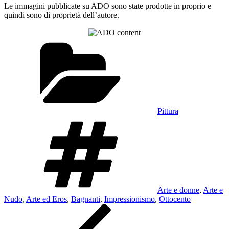
Le immagini pubblicate su ADO sono state prodotte in proprio e
quindi sono di proprietà dell’autore.
Categorie
Pittura
Tag
Arte e donne
,
Arte e
Nudo
,
Arte ed Eros
,
Bagnanti
,
Impressionismo
,
Ottocento
Navigazione
Articolo
precedente:
articoli