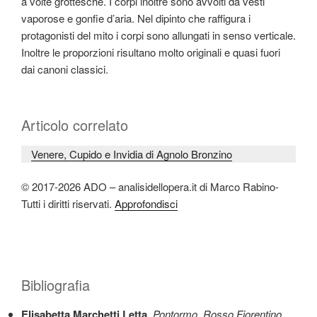
a volte grottesche. I corpi inoltre sono avvolti da vesti
vaporose e gonfie d’aria. Nel dipinto che raffigura i
protagonisti del mito i corpi sono allungati in senso verticale.
Inoltre le proporzioni risultano molto originali e quasi fuori
dai canoni classici.
Articolo correlato
Venere, Cupido e Invidia di Agnolo Bronzino
© 2017-2026 ADO – analisidellopera.it di Marco Rabino-
Tutti i diritti riservati.
Approfondisci
Bibliografia
Elisabetta Marchetti Letta
,
Pontormo, Rosso Fiorentino
,