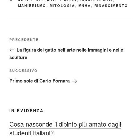
MANIERISMO
,
MITOLOGIA
,
MNHA
,
RINASCIMENTO
Navigazione
Articolo
PRECEDENTE
articoli
precedente:
La figura del gatto nell’arte nelle immagini e nelle
sculture
Articolo
SUCCESSIVO
successivo
Primo sole di Carlo Fornara
IN EVIDENZA
Cosa nasconde il dipinto più amato dagli
studenti italiani?