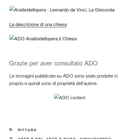
La descrizione di una chiesa
Grazie per aver consultato ADO
Le immagini pubblicate su ADO sono state prodotte in
proprio e quindi sono di proprietà dell’autore.
CATEGORIE
PITTURA
TAG
ARTE E DEI
,
ARTE E NUDO
,
CINQUECENTO
,