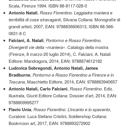
Scala, Firenze 1994. ISBN 88-8117-028-0
Antonio Natali
,
Rosso Fiorentino. Leggiadra maniera e
terribilità di cose stravaganti
, Silvana Collana: Monografie di
grandi artisti, 2007, EAN: 9788836606313, ISBN 88-366-
0631-8 C
Falciani, A. Natali
,
Pontormo e Rosso Fiorentino.
Divergenti vie della «maniera»
. Catalogo della mostra
(Firenze, 8 marzo-20 luglio 2014), C. Falciani, A. Natali
Editore: Mandragora, 2014, EAN: 9788874612192
Ludovica Sebregondi, Antonio Natali, James
Bradburne
,
Pontormo e Rosso Fiorentino a Firenze e in
Toscana
, Maschietto Editore, 2014, EAN: 9788863940657
Antonio Natali, Carlo Falciani
,
Rosso Fiorentino
. Ediz.
illustrata, Giunti Editore Collana: Dossier d’art, 2014, EAN:
9788809995277
Flavio Unia
,
Rosso Fiorentino. L’incanto e lo spavento
,
Curatore: Luca Stefano Cristini, Soldiershop Collana:
Bookmoon art, 2017, EAN: 9788893272902