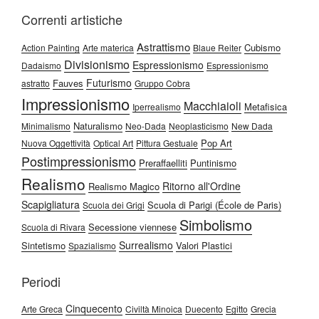
Correnti artistiche
Astrattismo
Cubismo
Action Painting
Arte materica
Blaue Reiter
Divisionismo
Espressionismo
Dadaismo
Espressionismo
Futurismo
Fauves
astratto
Gruppo Cobra
Impressionismo
Macchiaioli
Metafisica
Iperrealismo
Naturalismo
Minimalismo
Neo-Dada
Neoplasticismo
New Dada
Pop Art
Nuova Oggettività
Optical Art
Pittura Gestuale
Postimpressionismo
Preraffaelliti
Puntinismo
Realismo
Ritorno all'Ordine
Realismo Magico
Scapigliatura
Scuola di Parigi (École de Paris)
Scuola dei Grigi
Simbolismo
Secessione viennese
Scuola di Rivara
Surrealismo
Sintetismo
Valori Plastici
Spazialismo
Periodi
Cinquecento
Arte Greca
Civiltà Minoica
Duecento
Egitto
Grecia