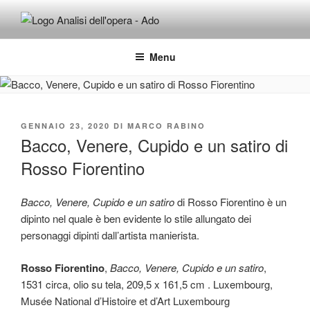
Salta
al
ADO ANALISI DELL'OPERA
Osservare le opere d'arte per capirle e imparare ad amarle
contenuto
Menu
PUBBLICATO
GENNAIO 23, 2020
DI
MARCO RABINO
IL
Bacco, Venere, Cupido e un satiro di
Rosso Fiorentino
Bacco, Venere, Cupido e un satiro
di Rosso Fiorentino è un
dipinto nel quale è ben evidente lo stile allungato dei
personaggi dipinti dall’artista manierista.
Rosso Fiorentino
,
Bacco, Venere, Cupido e un satiro
,
1531 circa, olio su tela, 209,5 x 161,5 cm . Luxembourg,
Musée National d’Histoire et d’Art Luxembourg