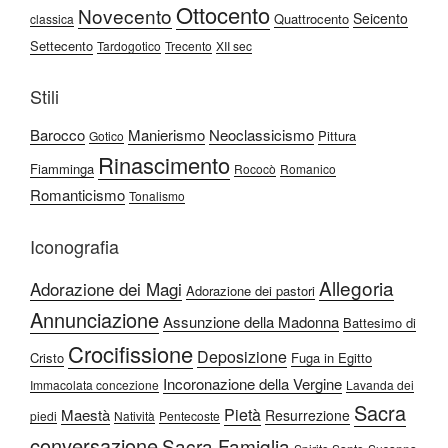
Ottocento
Novecento
Seicento
Quattrocento
classica
Settecento
Tardogotico
Trecento
XII sec
Stili
Barocco
Manierismo
Neoclassicismo
Pittura
Gotico
Rinascimento
Fiamminga
Rococò
Romanico
Romanticismo
Tonalismo
Iconografia
Allegoria
Adorazione dei Magi
Adorazione dei pastori
Annunciazione
Assunzione della Madonna
Battesimo di
Crocifissione
Deposizione
Cristo
Fuga in Egitto
Incoronazione della Vergine
Immacolata concezione
Lavanda dei
Sacra
Pietà
Maestà
Resurrezione
piedi
Natività
Pentecoste
conversazione
Sacra Famiglia