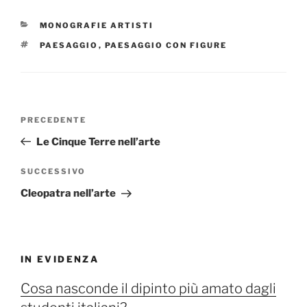
CATEGORIE
MONOGRAFIE ARTISTI
TAG
PAESAGGIO
,
PAESAGGIO CON FIGURE
Navigazione
Articolo
PRECEDENTE
articoli
precedente:
Le Cinque Terre nell’arte
Articolo
SUCCESSIVO
successivo
Cleopatra nell’arte
IN EVIDENZA
Cosa nasconde il dipinto più amato dagli