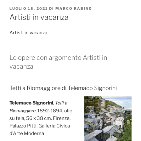
PUBBLICATO
LUGLIO 18, 2021
DI
MARCO RABINO
IL
Artisti in vacanza
Artisti in vacanza
Le opere con argomento Artisti in
vacanza
Tetti a Riomaggiore di Telemaco Signorini
Tetti a
Telemaco Signorini
,
Riomaggiore
, 1892-1894, olio
su tela, 56 x 38 cm. Firenze,
Palazzo Pitti, Galleria Civica
d’Arte Moderna