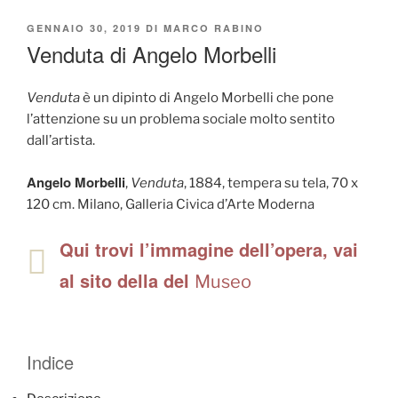
PUBBLICATO
GENNAIO 30, 2019
DI
MARCO RABINO
IL
Venduta di Angelo Morbelli
Venduta
è un dipinto di Angelo Morbelli che pone
l’attenzione su un problema sociale molto sentito
dall’artista.
Angelo Morbelli
,
Venduta
, 1884, tempera su tela, 70 x
120 cm. Milano, Galleria Civica d’Arte Moderna
Qui trovi l’immagine dell’opera, vai
al sito della del
Museo
Indice