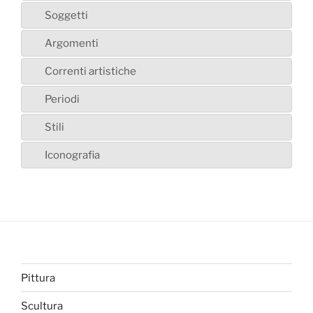
Soggetti
Argomenti
Correnti artistiche
Periodi
Stili
Iconografia
Pittura
Scultura