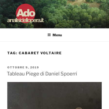
Salta
al
contenuto
ADO ANALISI DELL'OPERA
Osservare le opere d'arte per capirle e imparare ad amarle
Menu
TAG:
CABARET VOLTAIRE
PUBBLICATO
OTTOBRE 9, 2019
IL
Tableau Piege di Daniel Spoerri