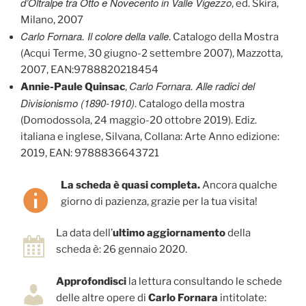
d’Oltralpe tra Otto e Novecento in Valle Vigezzo
, ed. Skira,
Milano, 2007
Carlo Fornara. Il colore della valle
. Catalogo della Mostra
(Acqui Terme, 30 giugno-2 settembre 2007), Mazzotta,
2007, EAN:9788820218454
Carlo Fornara. Alle radici del
Annie-Paule Quinsac
,
Divisionismo (1890-1910)
. Catalogo della mostra
(Domodossola, 24 maggio-20 ottobre 2019). Ediz.
italiana e inglese, Silvana, Collana: Arte Anno edizione:
2019, EAN: 9788836643721
La scheda è quasi completa.
Ancora qualche
giorno di pazienza, grazie per la tua visita!
La data dell’
ultimo aggiornamento
della
scheda è: 26 gennaio 2020.
Approfondisci
la lettura consultando le schede
delle altre opere di
Carlo Fornara
intitolate: