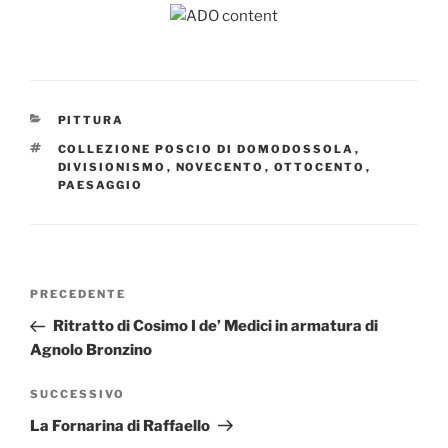
CATEGORIE
PITTURA
TAG
COLLEZIONE POSCIO DI DOMODOSSOLA
,
DIVISIONISMO
,
NOVECENTO
,
OTTOCENTO
,
PAESAGGIO
Navigazione
Articolo
PRECEDENTE
articoli
precedente:
Ritratto di Cosimo I de’ Medici in armatura di
Agnolo Bronzino
Articolo
SUCCESSIVO
successivo
La Fornarina di Raffaello