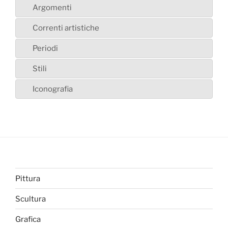
Argomenti
Correnti artistiche
Periodi
Stili
Iconografia
Pittura
Scultura
Grafica