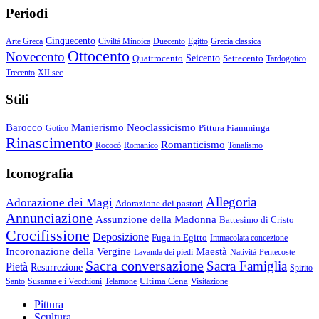
Periodi
Cinquecento
Arte Greca
Civiltà Minoica
Duecento
Egitto
Grecia classica
Ottocento
Novecento
Quattrocento
Seicento
Settecento
Tardogotico
Trecento
XII sec
Stili
Barocco
Manierismo
Neoclassicismo
Pittura Fiamminga
Gotico
Rinascimento
Romanticismo
Rococò
Romanico
Tonalismo
Iconografia
Allegoria
Adorazione dei Magi
Adorazione dei pastori
Annunciazione
Assunzione della Madonna
Battesimo di Cristo
Crocifissione
Deposizione
Fuga in Egitto
Immacolata concezione
Incoronazione della Vergine
Maestà
Lavanda dei piedi
Natività
Pentecoste
Sacra conversazione
Sacra Famiglia
Pietà
Resurrezione
Spirito
Ultima Cena
Santo
Susanna e i Vecchioni
Telamone
Visitazione
Pittura
Scultura