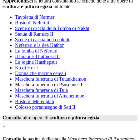
Approfondisci
la lettura consultando le schede delle altre opere di
scultura e pittura egizia
intitolate:
Tavoletta di Narmer
Busto di Nefertiti
Scene di caccia della Tomba di Nakht
Statua di Ramses II
Scene di caccia nella palude
Nefertari e la dea Hathor
La tomba di Nefertari
Il faraone Thutmosi III
La regina Hatshepsut
Ka di Hor I
Donna che macina cereali
Maschera funeraria di Tutankhamon
Maschera funeraria di Psusennes I
Maschera funeraria di Tuia
Maschera funeraria di Amenemope
Busto di Merenptah
Colosso portainsegne di Seti II
Consulta
altre opere di
scultura e pittura egizia
Consulta
la pagina dedicata alla
Maschera funeraria di Psusennes