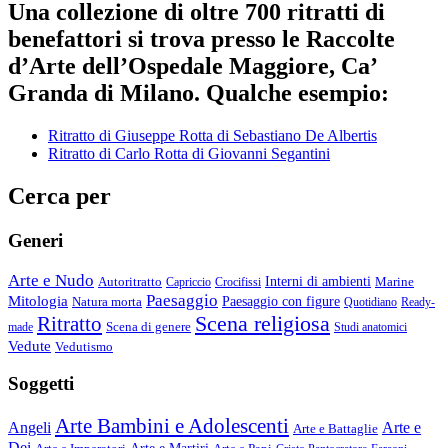
Una collezione di oltre 700 ritratti di
benefattori si trova presso le Raccolte
d’Arte dell’Ospedale Maggiore, Ca’
Granda di Milano. Qualche esempio:
Ritratto di Giuseppe Rotta di Sebastiano De Albertis
Ritratto di Carlo Rotta di Giovanni Segantini
Cerca per
Generi
Arte e Nudo
Autoritratto
Interni di ambienti
Marine
Capriccio
Crocifissi
Paesaggio
Mitologia
Natura morta
Paesaggio con figure
Quotidiano
Ready-
Scena religiosa
Ritratto
Scena di genere
made
Studi anatomici
Vedute
Vedutismo
Soggetti
Arte Bambini e Adolescenti
Angeli
Arte e
Arte e Battaglie
Dei