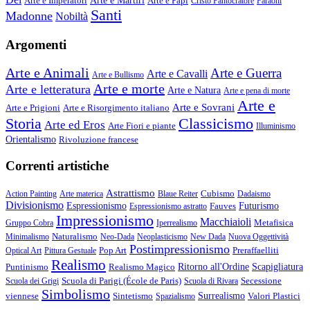
Arte e Imperatori
Arte e Martiri
Arte e Papi
Cristo Pantocratore
Faraoni
Santi
Madonne
Nobiltà
Argomenti
Arte e Animali
Arte e Guerra
Arte e Cavalli
Arte e Bullismo
Arte e morte
Arte e letteratura
Arte e Natura
Arte e pena di morte
Arte e
Arte e Sovrani
Arte e Prigioni
Arte e Risorgimento italiano
Storia
Classicismo
Arte ed Eros
Arte Fiori e piante
Illuminismo
Orientalismo
Rivoluzione francese
Correnti artistiche
Astrattismo
Cubismo
Action Painting
Arte materica
Blaue Reiter
Dadaismo
Divisionismo
Espressionismo
Fauves
Futurismo
Espressionismo astratto
Impressionismo
Macchiaioli
Metafisica
Gruppo Cobra
Iperrealismo
Naturalismo
Minimalismo
Neo-Dada
Neoplasticismo
New Dada
Nuova Oggettività
Postimpressionismo
Pop Art
Preraffaelliti
Optical Art
Pittura Gestuale
Realismo
Puntinismo
Realismo Magico
Ritorno all'Ordine
Scapigliatura
Scuola di Parigi (École de Paris)
Secessione
Scuola dei Grigi
Scuola di Rivara
Simbolismo
viennese
Sintetismo
Surrealismo
Valori Plastici
Spazialismo