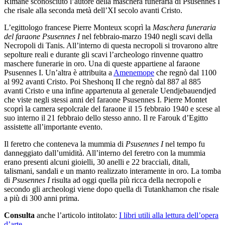
Rimane sconosciuto l’autore della maschera funeraria di Psusennes I
che risale alla seconda metà dell’XI secolo avanti Cristo.
L’egittologo francese Pierre Monteux scoprì la
Maschera funeraria
del faraone Psusennes I
nel febbraio-marzo 1940 negli scavi della
Necropoli di Tanis. All’interno di questa necropoli si trovarono altre
sepolture reali e durante gli scavi l’archeologo rinvenne quattro
maschere funerarie in oro. Una di queste appartiene al faraone
Psusennes I. Un’altra è attribuita a
Amenemope
che regnò dal 1100
al 992 avanti Cristo. Poi Sheshonq II che regnò dal 887 al 885
avanti Cristo e una infine appartenuta al generale Uendjebauendjed
che viste negli stessi anni del faraone Psusennes I. Pierre Montet
scoprì la camera sepolcrale del faraone il 15 febbraio 1940 e scese al
suo interno il 21 febbraio dello stesso anno. Il re Farouk d’Egitto
assistette all’importante evento.
Il feretro che conteneva la mummia di
Psusennes I
nel tempo fu
danneggiato dall’umidità. All’interno del feretro con la mummia
erano presenti alcuni gioielli, 30 anelli e 22 bracciali, ditali,
talismani, sandali e un manto realizzato interamente in oro. La tomba
di
Psusennes I
risulta ad oggi quella più ricca della necropoli e
secondo gli archeologi viene dopo quella di Tutankhamon che risale
a più di 300 anni prima.
Consulta
anche l’articolo intitolato:
I libri utili alla lettura dell’opera
d’arte
.