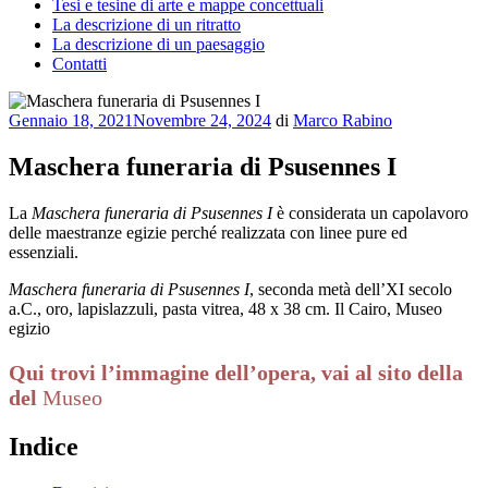
Tesi e tesine di arte e mappe concettuali
La descrizione di un ritratto
La descrizione di un paesaggio
Contatti
Pubblicato
Gennaio 18, 2021
Novembre 24, 2024
di
Marco Rabino
il
Maschera funeraria di Psusennes I
La
Maschera funeraria di Psusennes I
è considerata un capolavoro
delle maestranze egizie perché realizzata con linee pure ed
essenziali.
Maschera funeraria di Psusennes I
, seconda metà dell’XI secolo
a.C., oro, lapislazzuli, pasta vitrea, 48 x 38 cm. Il Cairo, Museo
egizio
Qui trovi l’immagine dell’opera, vai al sito della
del
Museo
Indice