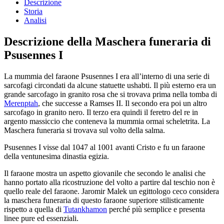
Descrizione
Storia
Analisi
Descrizione della Maschera funeraria di
Psusennes I
La mummia del faraone Psusennes I era all’interno di una serie di
sarcofagi circondati da alcune statuette ushabti. Il più esterno era un
grande sarcofago in granito rosa che si trovava prima nella tomba di
Merenptah
, che successe a Ramses II. Il secondo era poi un altro
sarcofago in granito nero. Il terzo era quindi il feretro del re in
argento massiccio che conteneva la mummia ormai scheletrita. La
Maschera funeraria si trovava sul volto della salma.
Psusennes I visse dal 1047 al 1001 avanti Cristo e fu un faraone
della ventunesima dinastia egizia.
Il faraone mostra un aspetto giovanile che secondo le analisi che
hanno portato alla ricostruzione del volto a partire dal teschio non è
quello reale del faraone. Jaromir Malek un egittologo ceco considera
la maschera funeraria di questo faraone superiore stilisticamente
rispetto a quella di
Tutankhamon
perché più semplice e presenta
linee pure ed essenziali.