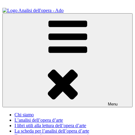
Salta
al
contenuto
ADO Analisi dell'opera
Osservare le opere d'arte per capirle e imparare ad amarle
Menu
Chi siamo
L’analisi dell’opera d’arte
I libri utili alla lettura dell’opera d’arte
La scheda per l’analisi dell’opera d’arte