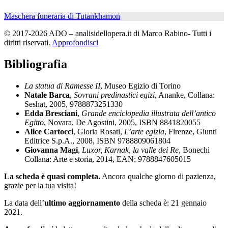
Maschera funeraria di Tutankhamon
© 2017-2026 ADO – analisidellopera.it di Marco Rabino- Tutti i
diritti riservati.
Approfondisci
Bibliografia
La statua di Ramesse II
, Museo Egizio di Torino
Natale Barca
,
Sovrani predinastici egizi
, Ananke, Collana:
Seshat, 2005, 9788873251330
Edda Bresciani
,
Grande enciclopedia illustrata dell’antico
Egitto
, Novara, De Agostini, 2005, ISBN 8841820055
Alice Cartocci
, Gloria Rosati,
L’arte egizia
, Firenze, Giunti
Editrice S.p.A., 2008, ISBN 9788809061804
Giovanna Magi
,
Luxor, Karnak, la valle dei Re
, Bonechi
Collana: Arte e storia, 2014, EAN: 9788847605015
La scheda è quasi completa.
Ancora qualche giorno di pazienza,
grazie per la tua visita!
La data dell’
ultimo aggiornamento
della scheda è: 21 gennaio
2021.