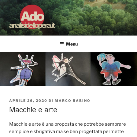
Salta
al
contenuto
ADO ANALISI DELL'OPERA
Osservare le opere d'arte per capirle e imparare ad amarle
Menu
PUBBLICATO
APRILE 26, 2020
DI
MARCO RABINO
IL
Macchie e arte
Macchie e arte è una proposta che potrebbe sembrare
semplice e sbrigativa ma se ben progettata permette