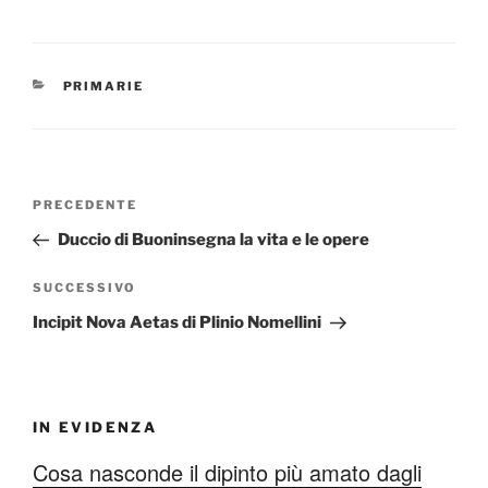
CATEGORIE
PRIMARIE
Navigazione
Articolo
PRECEDENTE
articoli
precedente:
Duccio di Buoninsegna la vita e le opere
Articolo
SUCCESSIVO
successivo
Incipit Nova Aetas di Plinio Nomellini
IN EVIDENZA
Cosa nasconde il dipinto più amato dagli