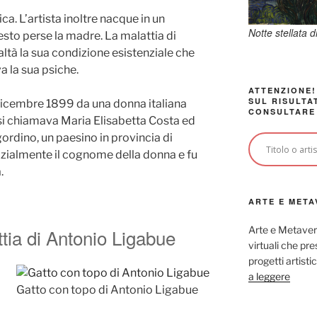
a. L’artista inoltre nacque in un
Notte stellata 
sto perse la madre. La malattia di
altà la sua condizione esistenziale che
a la sua psiche.
ATTENZIONE!
SUL RISULTA
dicembre 1899 da una donna italiana
CONSULTARE
si chiamava Maria Elisabetta Costa ed
ordino, un paesino in provincia di
inizialmente il cognome della donna e fu
.
ARTE E META
Arte e Metaver
tia di Antonio Ligabue
virtuali che p
progetti artisti
a leggere
Gatto con topo di Antonio Ligabue