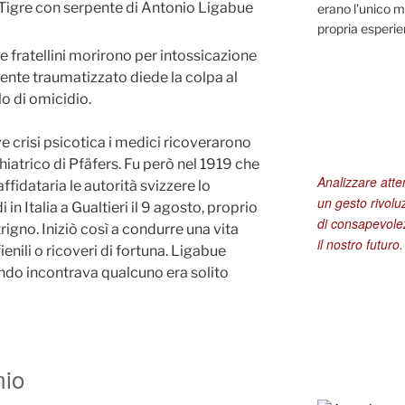
Tigre con serpente di Antonio Ligabue
erano l’unico m
propria esperi
re fratellini morirono per intossicazione
nte traumatizzato diede la colpa al
o di omicidio.
ve crisi psicotica i medici ricoverarono
iatrico di Pfäfers. Fu però nel 1919 che
Analizzare att
fidataria le autorità svizzere lo
un gesto rivolu
 in Italia a Gualtieri il 9 agosto, proprio
di consapevolez
rigno. Iniziò così a condurre una vita
il nostro futuro.
enili o ricoveri di fortuna. Ligabue
do incontrava qualcuno era solito
mio