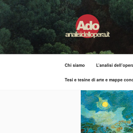
Salta
al
contenuto
ADO ANALI
Osservare le opere d'arte per 
Chi siamo
L’analisi dell’oper
Tesi e tesine di arte e mappe conc