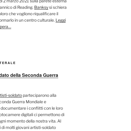
ì 2 marzo 2021 sulla parete esterna
tannico di Reading.
Banksy
si schiera
oloro che vogliono riqualificare il
ormarlo in un centro culturale.
Leggi
opera…
ATERALE
oldato della Seconda Guerra
tisti-soldato
parteciparono alla
econda Guerra Mondiale e
 documentare i conflitti con le loro
fotocamere digitali ci permettono di
ni momento della nostra vita. Al
 di molti giovani artisti-soldato