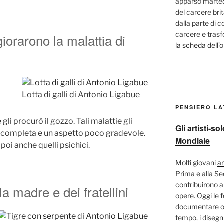
apparso marted
del carcere bri
dalla parte di c
carcere e trasf
giorarono la malattia di
la scheda dell’
Lotta di galli di Antonio Ligabue
PENSIERO L
gli procurò il gozzo. Tali malattie gli
Gli artisti-s
incompleta e un aspetto poco gradevole.
Mondiale
 poi anche quelli psichici.
Molti giovani
ar
Prima e alla S
contribuirono a
a madre e dei fratellini
opere. Oggi le 
documentare og
tempo, i disegni