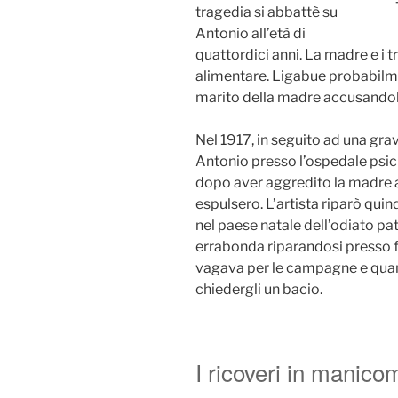
tragedia si abbattè su
Antonio all’età di
quattordici anni. La madre e i t
alimentare. Ligabue probabilme
marito della madre accusandol
Nel 1917, in seguito ad una gra
Antonio presso l’ospedale psich
dopo aver aggredito la madre af
espulsero. L’artista riparò quindi
nel paese natale dell’odiato pat
errabonda riparandosi presso fi
vagava per le campagne e quan
chiedergli un bacio.
I ricoveri in manico