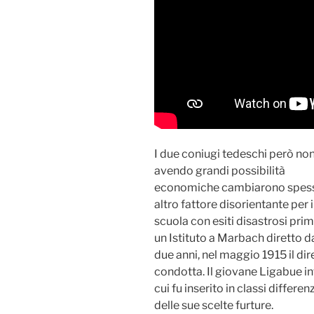
I due coniugi tedeschi però no
avendo grandi possibilità
economiche cambiarono spesso
altro fattore disorientante per
scuola con esiti disastrosi prima
un Istituto a Marbach diretto 
due anni, nel maggio 1915 il dir
condotta. Il giovane Ligabue i
cui fu inserito in classi differe
delle sue scelte furture.