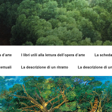
SI DELL'OPERA
capirle e imparare ad amarle
a d’arte
I libri utili alla lettura dell’opera d’arte
La scheda 
ettuali
La descrizione di un ritratto
La descrizione di u