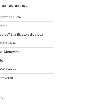
I MARCO RABINO
craft a scuola
verso
verso? Significato e didattica
l Metaverso
nel Metaverso
te
 Metaverso
Metaverso