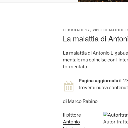
PUBBLICATO
FEBBRAIO 27, 2020
DI
MARCO R
IL
La malattia di Anton
La malattia di Antonio Ligabue 
mentale ma coincise con l’inte
tormentata.
Pagina aggiornata
il: 
troverai nuovi contenuti
di Marco Rabino
Il pittore
Antonio
Autoritratt