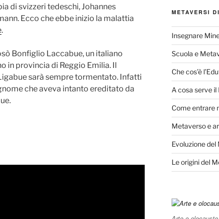
pia di svizzeri tedeschi, Johannes
METAVERSI D
mann. Ecco che ebbe inizio la malattia
e
.
Insegnare Mine
osò Bonfiglio Laccabue, un italiano
Scuola e Meta
no in provincia di Reggio Emilia. Il
Che cos’è l’Edu
igabue sarà sempre tormentato. Infatti
cognome che aveva intanto ereditato da
A cosa serve i
ue.
Come entrare 
Metaverso e ar
Evoluzione del
Le origini del 
Arte e olocausto