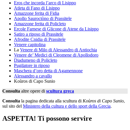
Eros che incorda l’arco di Lisippo
Atleta di Fano di Lisippo
Amazzone ferita di Fidia
Apollo Sauroctòno di Prassitele
Amazzone ferita di Policleto
Ercole Farnese di Glicone di Atene da Lisippo
Satiro a riposo di Prassitele
Afrodite Cnidia di Prassitele
Venere capitolina
La
Venere di Milo di Alessandro di Antiochia
Venere de’ Medici di Cleomene di Apollodoro
Diadumeno di Policleto
Pugilatore in riposo
Maschera d’oro detta di Agamennone
Alessandro a cavallo
Koùros di Capo Sunio
Consulta
altre opere di
scultura greca
Consulta
la pagina dedicata alla scultura di
Koùros di Capo Sunio
,
sul sito del
Ministero della cultura e dello sport della Grecia
.
ASPETTA! Ti possono servire