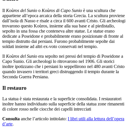
Il
Koùros del Sunio
o
Koùros di Capo Sunio
è una scultura che
appartiene all’epoca arcaica della storia Grecia. La scultura proviene
dall’isola di Nasso e risale a circa il 600 avanti Cristo. Gli archeologi
trovarono questo Koùros, insieme alla sua base e al piedistallo,
sepolto in una fossa che conteneva altre statue. Le statue erano
dedicate a Poseidone e probabilmente erano posizionate di fronte al
tempio distrutto dai persiani. Furono probabilmente sepolte dai
soldati insieme ad altri ex-voto conservati nel tempio.
Il
Koùros del Sunio
era sepolto nei pressi del tempio di Poseidone a
Capo Sunio. Gli archeologi lo ritrovarono nel 1906. Gli storici
inoltre ipotizzano che i persiani lo seppellirono nel 480 avanti Cristo
quando invasero i territori greci distruggendo il tempio durante la
Seconda Guerra Persiana.
Il restauro
La statua è stata restaurata e la superficie consolidata. I restauratori
inoltre hanno individuato sulla superficie della statua zone rimanenti
di colore rosso nelle ciocche dei capelli intrecciati
Consulta
anche l’articolo intitolato:
I libri utili alla lettura dell’opera
d’arte
.