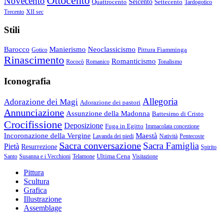
Ottocento
Novecento
Quattrocento
Seicento
Settecento
Tardogotico
Trecento
XII sec
Stili
Barocco
Manierismo
Neoclassicismo
Pittura Fiamminga
Gotico
Rinascimento
Romanticismo
Rococò
Romanico
Tonalismo
Iconografia
Allegoria
Adorazione dei Magi
Adorazione dei pastori
Annunciazione
Assunzione della Madonna
Battesimo di Cristo
Crocifissione
Deposizione
Fuga in Egitto
Immacolata concezione
Incoronazione della Vergine
Maestà
Lavanda dei piedi
Natività
Pentecoste
Sacra conversazione
Sacra Famiglia
Pietà
Resurrezione
Spirito
Ultima Cena
Santo
Susanna e i Vecchioni
Telamone
Visitazione
Pittura
Scultura
Grafica
Illustrazione
Assemblage