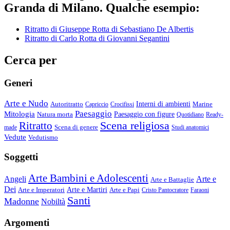
Granda di Milano. Qualche esempio:
Ritratto di Giuseppe Rotta di Sebastiano De Albertis
Ritratto di Carlo Rotta di Giovanni Segantini
Cerca per
Generi
Arte e Nudo
Autoritratto
Interni di ambienti
Marine
Capriccio
Crocifissi
Paesaggio
Mitologia
Natura morta
Paesaggio con figure
Quotidiano
Ready-
Scena religiosa
Ritratto
Scena di genere
made
Studi anatomici
Vedute
Vedutismo
Soggetti
Arte Bambini e Adolescenti
Angeli
Arte e
Arte e Battaglie
Dei
Arte e Imperatori
Arte e Martiri
Arte e Papi
Cristo Pantocratore
Faraoni
Santi
Madonne
Nobiltà
Argomenti