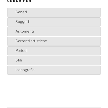
CERCA PER
Generi
Soggetti
Argomenti
Correnti artistiche
Periodi
Stili
Iconografia