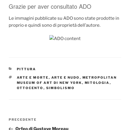
Grazie per aver consultato ADO
Le immagini pubblicate su ADO sono state prodotte in
proprio e quindi sono di proprietà dell’autore.
CATEGORIE
PITTURA
TAG
ARTE E MORTE
,
ARTE E NUDO
,
METROPOLITAN
MUSEUM OF ART DI NEW YORK
,
MITOLOGIA
,
OTTOCENTO
,
SIMBOLISMO
Navigazione
Articolo
PRECEDENTE
articoli
precedente:
Orfeo di Gustave Moreau