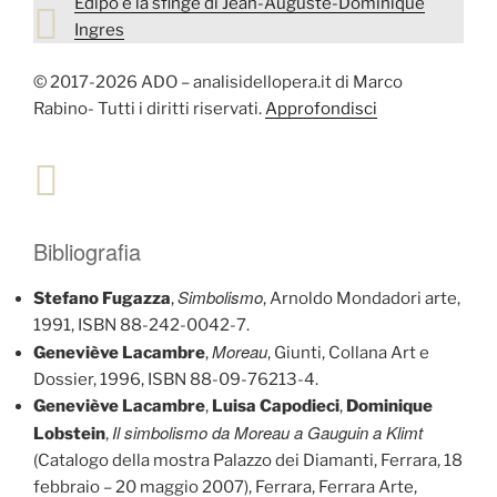
Edipo e la sfinge di Jean-Auguste-Dominique
Ingres
© 2017-2026 ADO – analisidellopera.it di Marco
Rabino- Tutti i diritti riservati.
Approfondisci
Bibliografia
Simbolismo
Stefano Fugazza
,
, Arnoldo Mondadori arte,
1991, ISBN 88-242-0042-7.
Moreau
Geneviève
Lacambre
,
, Giunti, Collana Art e
Dossier, 1996, ISBN 88-09-76213-4.
Geneviève
Lacambre
,
Luisa Capodieci
,
Dominique
Il simbolismo da Moreau a Gauguin a Klimt
Lobstein
,
(Catalogo della mostra Palazzo dei Diamanti, Ferrara, 18
febbraio – 20 maggio 2007), Ferrara, Ferrara Arte,