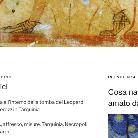
ABINO
IN EVIDENZA
ici
Cosa nas
amato dag
va all’interno della tomba dei Leopardi
erozzi a Tarquinia.
C., affresco, misure. Tarquinia, Necropoli
ardi