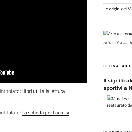
Le origini del 
Arte e olocaust
ULTIMA SCHE
Il signific
sportivi a 
intitolato:
I libri utili alla lettura
intitolato:
La scheda per l’analisi
IN PRIMO PI