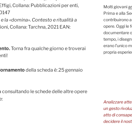
ffigi, Collana: Pubblicazioni per enti,
Molti giovani
ar
0147
Prima e alla S
 e la «domina». Contesto e ritualità a
contribuirono a
opere. Oggi le 
ioni, Collana: Tarchna, 2021 EAN:
documentare og
tempo, i disegni
erano l’unico m
ento.
Torna fra qualche giorno e troverai
propria esperi
nti!
giornamento
della scheda è: 25 gennaio
ra consultando le schede delle altre opere
e:
Analizzare att
un gesto rivolu
atto di consapev
decidere il nost