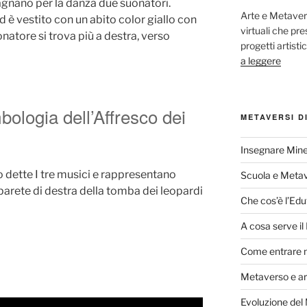
gnano per la danza due suonatori.
Arte e Metaver
d è vestito con un abito color giallo con
virtuali che p
onatore si trova più a destra, verso
progetti artisti
a leggere
bologia dell’Affresco dei
METAVERSI D
Insegnare Mine
no dette I tre musici e rappresentano
Scuola e Meta
parete di destra della tomba dei leopardi
Che cos’è l’Edu
A cosa serve i
Come entrare 
Metaverso e ar
Evoluzione del