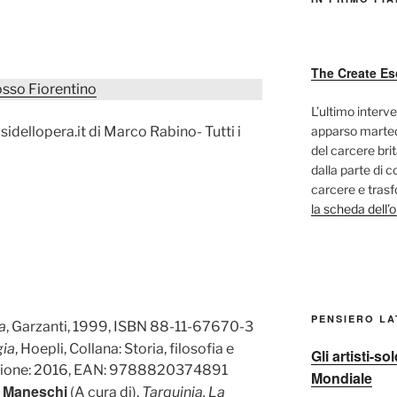
The Create Es
osso Fiorentino
L’ultimo interve
dellopera.it di Marco Rabino- Tutti i
apparso marted
del carcere bri
dalla parte di c
carcere e trasf
la scheda dell’
PENSIERO L
a
, Garzanti, 1999, ISBN 88-11-67670-3
gia
, Hoepli, Collana: Storia, filosofia e
Gli artisti-s
dizione: 2016, EAN: 9788820374891
Mondiale
a Maneschi
(A cura di),
Tarquinia. La