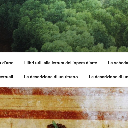
SI DELL'OPERA
capirle e imparare ad amarle
a d’arte
I libri utili alla lettura dell’opera d’arte
La scheda 
ettuali
La descrizione di un ritratto
La descrizione di u