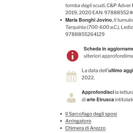
tomba degli scudi
, C&P Adver E
2019; 2020 EAN: 978885524
Maria Bonghi Jovino
,
Il tumulo
Tarquinia (700-600 a.C.),
Lediz
9788855264129
Scheda in aggiornam
ulteriori approfondime
ultimo ag
La data dell’
2022.
Approfondisci
la lettu
arte Etrusca
di
intitolat
Il Sarcofago degli sposi
Arringatore
Chimera di Arezzo