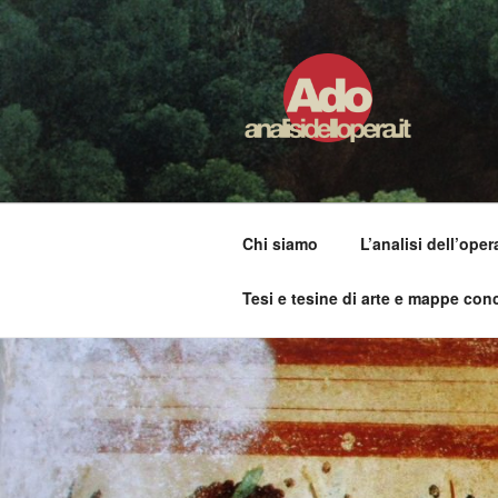
Salta
al
contenuto
ADO ANALI
Osservare le opere d'arte per 
Chi siamo
L’analisi dell’oper
Tesi e tesine di arte e mappe conc