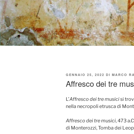
PUBBLICATO
GENNAIO 25, 2022
DI
MARCO R
IL
Affresco dei tre mus
L’
Affresco dei tre musici
si tro
nella necropoli etrusca di Mont
Affresco dei tre musici
, 473 a.
di Monterozzi, Tomba dei Leop