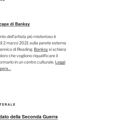
cape di Banksy
nto dell’artista più misterioso è
ì 2 marzo 2021 sulla parete esterna
tannico di Reading.
Banksy
si schiera
oloro che vogliono riqualificare il
ormarlo in un centro culturale.
Leggi
opera…
ATERALE
oldato della Seconda Guerra