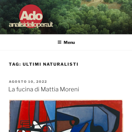
Salta
al
contenuto
ADO ANALISI DELL'OPERA
Osservare le opere d'arte per capirle e imparare ad amarle
Menu
TAG:
ULTIMI NATURALISTI
PUBBLICATO
AGOSTO 10, 2022
IL
La fucina di Mattia Moreni