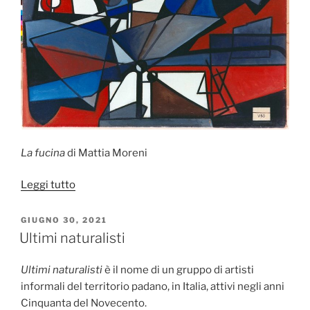
La fucina
di Mattia Moreni
“La
Leggi tutto
fucina
di
PUBBLICATO
GIUGNO 30, 2021
IL
Mattia
Ultimi naturalisti
Moreni”
Ultimi naturalisti
è il nome di un gruppo di artisti
informali del territorio padano, in Italia, attivi negli anni
Cinquanta del Novecento.