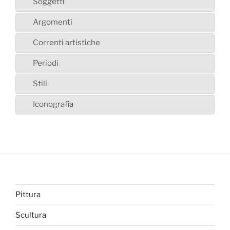
Soggetti
Argomenti
Correnti artistiche
Periodi
Stili
Iconografia
Pittura
Scultura