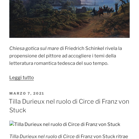
del
ventre
pieno
di
birra
della
Repubblica
Chiesa gotica sul mare
di Friedrich Schinkel rivela la
di
propensione del pittore ad accogliere i temi della
Weimar
letteratura romantica tedesca del suo tempo.
di
Hannah
“Chiesa
Leggi tutto
Höch”
gotica
sul
PUBBLICATO
MARZO 7, 2021
IL
mare
Tilla Durieux nel ruolo di Circe di Franz von
di
Stuck
Friedrich
Schinkel”
Tilla Durieux nel ruolo di Circe
di Franz von Stuck ritrae