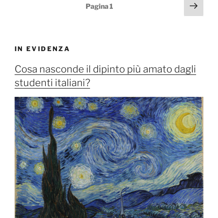
Paginazione
Pagi
Pagina
1
mare
succ
degli
di
articoli
Caspar
David
IN EVIDENZA
Friedrich”
Cosa nasconde il dipinto più amato dagli
studenti italiani?