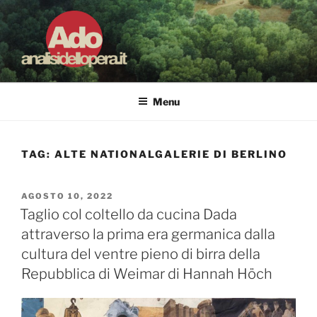
Salta
al
contenuto
ADO ANALISI DELL'OPERA
Osservare le opere d'arte per capirle e imparare ad amarle
Menu
TAG:
ALTE NATIONALGALERIE DI BERLINO
PUBBLICATO
AGOSTO 10, 2022
IL
Taglio col coltello da cucina Dada
attraverso la prima era germanica dalla
cultura del ventre pieno di birra della
Repubblica di Weimar di Hannah Höch