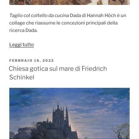
Taglio col coltello da cucina
Dada di Hannah Höch è un
collage che riassume le concezioni principali della
ricerca Dada.
“Taglio
Leggi tutto
col
coltello
PUBBLICATO
FEBBRAIO 18, 2022
IL
da
Chiesa gotica sul mare di Friedrich
cucina
Schinkel
Dada
attraverso
la
prima
era
germanica
dalla
cultura