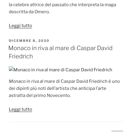
la celebre attrice del passato che interpreta la maga
descritta da Omero.
“Tilla
Leggi tutto
Durieux
nel
PUBBLICATO
DICEMBRE 8, 2020
IL
ruolo
Monaco in riva al mare di Caspar David
di
Friedrich
Circe
di
Franz
Monaco in riva al mare
di Caspar David Friedrich è uno
von
dei dipinti più noti dell’artista che anticipa l’arte
Stuck”
astratta del primo Novecento.
“Monaco
Leggi tutto
in
riva
al