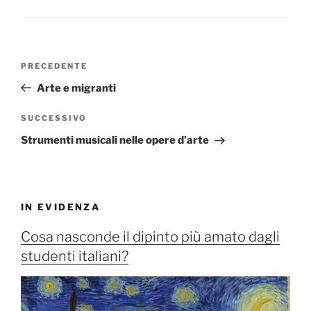
Navigazione
Articolo
PRECEDENTE
articoli
precedente:
Arte e migranti
Articolo
SUCCESSIVO
successivo
Strumenti musicali nelle opere d’arte
IN EVIDENZA
Cosa nasconde il dipinto più amato dagli
studenti italiani?